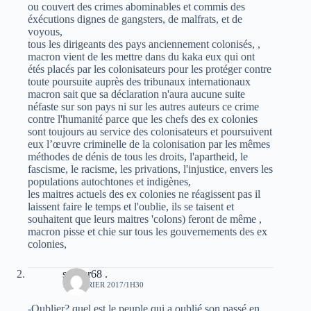
ou couvert des crimes abominables et commis des
éxécutions dignes de gangsters, de malfrats, et de
voyous,
tous les dirigeants des pays anciennement colonisés, ,
macron vient de les mettre dans du kaka eux qui ont
étés placés par les colonisateurs pour les protéger contre
toute poursuite auprès des tribunaux internationaux
macron sait que sa déclaration n'aura aucune suite
néfaste sur son pays ni sur les autres auteurs ce crime
contre l'humanité parce que les chefs des ex colonies
sont toujours au service des colonisateurs et poursuivent
eux l’œuvre criminelle de la colonisation par les mêmes
méthodes de dénis de tous les droits, l'apartheid, le
fascisme, le racisme, les privations, l'injustice, envers les
populations autochtones et indigènes,
les maitres actuels des ex colonies ne réagissent pas il
laissent faire le temps et l'oublie, ils se taisent et
souhaitent que leurs maitres 'colons) feront de même ,
macron pisse et chie sur tous les gouvernements des ex
colonies,
s@ber68 .
17 FÉVRIER 2017/1H30
-Oublier? quel est le peuple qui a oublié son passé en