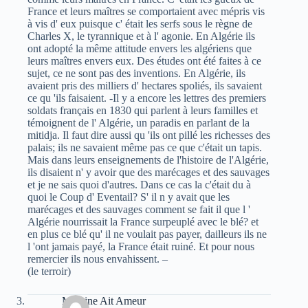
France et leurs maîtres se comportaient avec mépris vis
à vis d' eux puisque c' était les serfs sous le règne de
Charles X, le tyrannique et à l' agonie. En Algérie ils
ont adopté la même attitude envers les algériens que
leurs maîtres envers eux. Des études ont été faites à ce
sujet, ce ne sont pas des inventions. En Algérie, ils
avaient pris des milliers d' hectares spoliés, ils savaient
ce qu 'ils faisaient. -Il y a encore les lettres des premiers
soldats français en 1830 qui parlent à leurs familles et
témoignent de l' Algérie, un paradis en parlant de la
mitidja. Il faut dire aussi qu 'ils ont pillé les richesses des
palais; ils ne savaient même pas ce que c'était un tapis.
Mais dans leurs enseignements de l'histoire de l'Algérie,
ils disaient n' y avoir que des marécages et des sauvages
et je ne sais quoi d'autres. Dans ce cas la c'était du à
quoi le Coup d' Eventail? S' il n y avait que les
marécages et des sauvages comment se fait il que l '
Algérie nourrissait la France surpeuplé avec le blé? et
en plus ce blé qu' il ne voulait pas payer, dailleurs ils ne
l 'ont jamais payé, la France était ruiné. Et pour nous
remercier ils nous envahissent. –
(le terroir)
Massine Ait Ameur