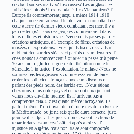
crachant sur ses martyrs? Les russes? Les anglais? les
Juifs? les Chinois? Les Irlandais? Les Vietnamiens? En
Europe ils commémorent jusqu' a même 1914-1918
chaque année en ramenant le plus vieux combattant de
cette guerre (le dernier vieux combattant est mort il y a
peu de temps). Tous ces peuples commémorent dans
leurs cultures et histoires les événements passés par des
créations artistiques, à l 'exemple de films, créations de
musées, d' expositions, livres qu' ils lisent, etc… ils n'
oublient rien sur des siècles et parfois des millénaires. Et
chez nous? ils commencent à oublier un passé d' à peine
50 ans, notre glorieuse guerre de libération contre le
génocide, l' injustice, l' exploitation, le pillage -Nous ne
sommes pas les agresseurs comme essaient de faire
croire les politiciens français dans leurs discours en
parlant des pieds noirs, des harkis etc…Nous étions
chez nous, dans notre pays et ceux sont eux qui sont
venus nous envahir, nuance! Ils n' arrivent pas à
comprendre cela!!! c'est quand même incroyable! Ils
parlent même d' un travail de mémoire des deux rives de
la Méditerranée, ou je ne sais quelle autre sornette, juste
pour se disculper. -Les pieds- noirs avaient le choix de
repartir dans les années 1800 et après avoir vu l'
injustice en Algérie, mais non, ils se sont comportés
comme leurs maîtres en France. C' était les gueux de