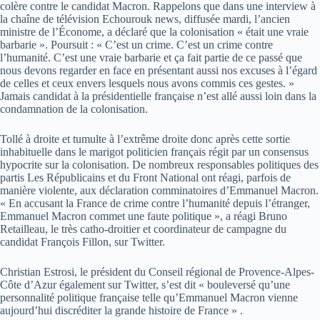
colère contre le candidat Macron. Rappelons que dans une interview à
la chaîne de télévision Echourouk news, diffusée mardi, l’ancien
ministre de l’Économe, a déclaré que la colonisation « était une vraie
barbarie ». Poursuit : « C’est un crime. C’est un crime contre
l’humanité. C’est une vraie barbarie et ça fait partie de ce passé que
nous devons regarder en face en présentant aussi nos excuses à l’égard
de celles et ceux envers lesquels nous avons commis ces gestes. »
Jamais candidat à la présidentielle française n’est allé aussi loin dans la
condamnation de la colonisation.
Tollé à droite et tumulte à l’extrême droite donc après cette sortie
inhabituelle dans le marigot politicien français régit par un consensus
hypocrite sur la colonisation. De nombreux responsables politiques des
partis Les Républicains et du Front National ont réagi, parfois de
manière violente, aux déclaration comminatoires d’Emmanuel Macron.
« En accusant la France de crime contre l’humanité depuis l’étranger,
Emmanuel Macron commet une faute politique », a réagi Bruno
Retailleau, le très catho-droitier et coordinateur de campagne du
candidat François Fillon, sur Twitter.
Christian Estrosi, le président du Conseil régional de Provence-Alpes-
Côte d’Azur également sur Twitter, s’est dit « bouleversé qu’une
personnalité politique française telle qu’Emmanuel Macron vienne
aujourd’hui discréditer la grande histoire de France » .