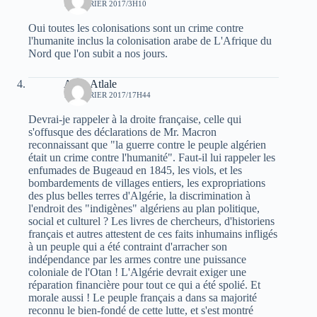
17 FÉVRIER 2017/3H10
Oui toutes les colonisations sont un crime contre
l'humanite inclus la colonisation arabe de L'Afrique du
Nord que l'on subit a nos jours.
Atala Atlale
17 FÉVRIER 2017/17H44
Devrai-je rappeler à la droite française, celle qui
s'offusque des déclarations de Mr. Macron
reconnaissant que "la guerre contre le peuple algérien
était un crime contre l'humanité". Faut-il lui rappeler les
enfumades de Bugeaud en 1845, les viols, et les
bombardements de villages entiers, les expropriations
des plus belles terres d'Algérie, la discrimination à
l'endroit des "indigènes" algériens au plan politique,
social et culturel ? Les livres de chercheurs, d'historiens
français et autres attestent de ces faits inhumains infligés
à un peuple qui a été contraint d'arracher son
indépendance par les armes contre une puissance
coloniale de l'Otan ! L'Algérie devrait exiger une
réparation financière pour tout ce qui a été spolié. Et
morale aussi ! Le peuple français a dans sa majorité
reconnu le bien-fondé de cette lutte, et s'est montré