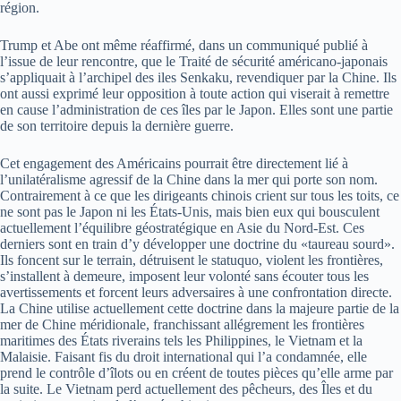
région.
Trump et Abe ont même réaffirmé, dans un communiqué publié à
l’issue de leur rencontre, que le Traité de sécurité américano-japonais
s’appliquait à l’archipel des iles Senkaku, revendiquer par la Chine. Ils
ont aussi exprimé leur opposition à toute action qui viserait à remettre
en cause l’administration de ces îles par le Japon. Elles sont une partie
de son territoire depuis la dernière guerre.
Cet engagement des Américains pourrait être directement lié à
l’unilatéralisme agressif de la Chine dans la mer qui porte son nom.
Contrairement à ce que les dirigeants chinois crient sur tous les toits, ce
ne sont pas le Japon ni les États-Unis, mais bien eux qui bousculent
actuellement l’équilibre géostratégique en Asie du Nord-Est. Ces
derniers sont en train d’y développer une doctrine du «taureau sourd».
Ils foncent sur le terrain, détruisent le statuquo, violent les frontières,
s’installent à demeure, imposent leur volonté sans écouter tous les
avertissements et forcent leurs adversaires à une confrontation directe.
La Chine utilise actuellement cette doctrine dans la majeure partie de la
mer de Chine méridionale, franchissant allégrement les frontières
maritimes des États riverains tels les Philippines, le Vietnam et la
Malaisie. Faisant fis du droit international qui l’a condamnée, elle
prend le contrôle d’îlots ou en créent de toutes pièces qu’elle arme par
la suite. Le Vietnam perd actuellement des pêcheurs, des Îles et du