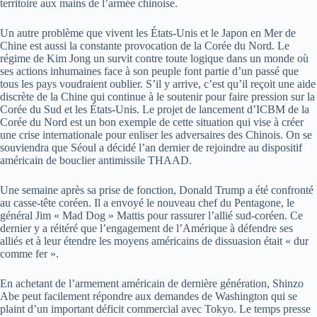
territoire aux mains de l’armée chinoise.
Un autre problème que vivent les États-Unis et le Japon en Mer de
Chine est aussi la constante provocation de la Corée du Nord. Le
régime de Kim Jong un survit contre toute logique dans un monde où
ses actions inhumaines face à son peuple font partie d’un passé que
tous les pays voudraient oublier. S’il y arrive, c’est qu’il reçoit une aide
discrète de la Chine qui continue à le soutenir pour faire pression sur la
Corée du Sud et les États-Unis. Le projet de lancement d’ICBM de la
Corée du Nord est un bon exemple de cette situation qui vise à créer
une crise internationale pour enliser les adversaires des Chinois. On se
souviendra que Séoul a décidé l’an dernier de rejoindre au dispositif
américain de bouclier antimissile THAAD.
Une semaine après sa prise de fonction, Donald Trump a été confronté
au casse-tête coréen. Il a envoyé le nouveau chef du Pentagone, le
général Jim « Mad Dog » Mattis pour rassurer l’allié sud-coréen. Ce
dernier y a réitéré que l’engagement de l’Amérique à défendre ses
alliés et à leur étendre les moyens américains de dissuasion était « dur
comme fer ».
En achetant de l’armement américain de dernière génération, Shinzo
Abe peut facilement répondre aux demandes de Washington qui se
plaint d’un important déficit commercial avec Tokyo. Le temps presse