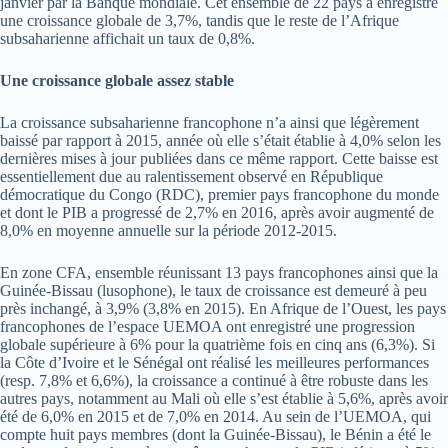
janvier par la Banque mondiale. Cet ensemble de 22 pays a enregistré
une croissance globale de 3,7%, tandis que le reste de l’Afrique
subsaharienne affichait un taux de 0,8%.
Une croissance globale assez stable
La croissance subsaharienne francophone n’a ainsi que légèrement
baissé par rapport à 2015, année où elle s’était établie à 4,0% selon les
dernières mises à jour publiées dans ce même rapport. Cette baisse est
essentiellement due au ralentissement observé en République
démocratique du Congo (RDC), premier pays francophone du monde
et dont le PIB a progressé de 2,7% en 2016, après avoir augmenté de
8,0% en moyenne annuelle sur la période 2012-2015.
En zone CFA, ensemble réunissant 13 pays francophones ainsi que la
Guinée-Bissau (lusophone), le taux de croissance est demeuré à peu
près inchangé, à 3,9% (3,8% en 2015). En Afrique de l’Ouest, les pays
francophones de l’espace UEMOA ont enregistré une progression
globale supérieure à 6% pour la quatrième fois en cinq ans (6,3%). Si
la Côte d’Ivoire et le Sénégal ont réalisé les meilleures performances
(resp. 7,8% et 6,6%), la croissance a continué à être robuste dans les
autres pays, notamment au Mali où elle s’est établie à 5,6%, après avoir
été de 6,0% en 2015 et de 7,0% en 2014. Au sein de l’UEMOA, qui
compte huit pays membres (dont la Guinée-Bissau), le Bénin a été le