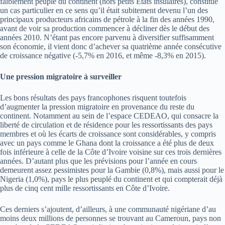
faiblement peuplé du continent (hors petits États insulaires), constitue
un cas particulier en ce sens qu’il était subitement devenu l’un des
principaux producteurs africains de pétrole à la fin des années 1990,
avant de voir sa production commencer à décliner dès le début des
années 2010. N’étant pas encore parvenu à diversifier suffisamment
son économie, il vient donc d’achever sa quatrième année consécutive
de croissance négative (-5,7% en 2016, et même -8,3% en 2015).
Une pression migratoire à surveiller
Les bons résultats des pays francophones risquent toutefois
d’augmenter la pression migratoire en provenance du reste du
continent. Notamment au sein de l’espace CEDEAO, qui consacre la
liberté de circulation et de résidence pour les ressortissants des pays
membres et où les écarts de croissance sont considérables, y compris
avec un pays comme le Ghana dont la croissance a été plus de deux
fois inférieure à celle de la Côte d’Ivoire voisine sur ces trois dernières
années. D’autant plus que les prévisions pour l’année en cours
demeurent assez pessimistes pour la Gambie (0,8%), mais aussi pour le
Nigeria (1,0%), pays le plus peuplé du continent et qui compterait déjà
plus de cinq cent mille ressortissants en Côte d’Ivoire.
Ces derniers s’ajoutent, d’ailleurs, à une communauté nigériane d’au
moins deux millions de personnes se trouvant au Cameroun, pays non