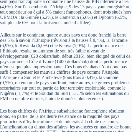
seul pays francophone à connaître une hausse du PIB inférieure à 5%
(4,6%). Sur l’ensemble de l’Afrique, 9 des 13 pays ayant enregistré un
taux supérieur ou égal à 5% étaient francophones, dont trois situés hors
UEMOA : la Guinée (5,2%), le Cameroun (5,6%) et Djibouti (6,5%,
soit plus de 6% pour la troisième année d’affilée).
Ailleurs sur le continent, quatre autres pays ont donc franchi la barre
des 5%, à savoir l’Éthiopie (révision à la hausse à 8,4%), la Tanzanie
(6,9%), le Rwanda (6,0%) et le Kenya (5,9%). La performance de
l’Éthiopie résulte notamment de son très faible niveau de
développement (620 dollars/hab. début 2016), bien éloigné de celui de
pays comme la Côte d’Ivoire (1400 dollars/hab) dont la performance
n’en est que plus impressionnante. Ces bons résultats n’ont donc pas
suffi à compenser les mauvais chiffres de pays comme l’Angola,
l’Afrique du Sud et le Zimbabwe (tous trois à 0,4%), la Gambie
(0,5%), ou encore de pays souffrant, entre autres, de graves problèmes
sécuritaires sur tout ou partie de leur territoire exploitable, comme le
Nigéria (-1,7%) et le Soudan du Sud (-13,1% selon les estimations du
FMI en octobre dernier, faute de données plus récentes).
Les bons chiffres de l’Afrique subsaharienne francophone résultent
donc, en partie, de la meilleure résistance de la majorité des pays
producteurs d’hydrocarbures et de minerais à la chute des cours.
L’amélioration du climat des affaires, les avancées en matière de bonne