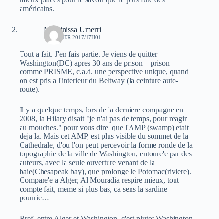
américains.
Massinissa Umerri
7 FÉVRIER 2017/17H01
Tout a fait. J'en fais partie. Je viens de quitter
Washington(DC) apres 30 ans de prison – prison
comme PRISME, c.a.d. une perspective unique, quand
on est pris a l'interieur du Beltway (la ceinture auto-
route).
Il y a quelque temps, lors de la derniere compagne en
2008, la Hilary disait "je n'ai pas de temps, pour reagir
au mouches." pour vous dire, que l'AMP (swamp) etait
deja la. Mais cet AMP, est plus visible du sommet de la
Cathedrale, d'ou l'on peut percevoir la forme ronde de la
topographie de la ville de Washington, entoure'e par des
auteurs, avec la seule ouverture venant de la
baie(Chesapeak bay), que prolonge le Potomac(riviere).
Compare'e a Alger, Al Mouradia respire mieux, tout
compte fait, meme si plus bas, ca sens la sardine
pourrie…
Bref, entre Alger et Washington, c'est plutot Washington