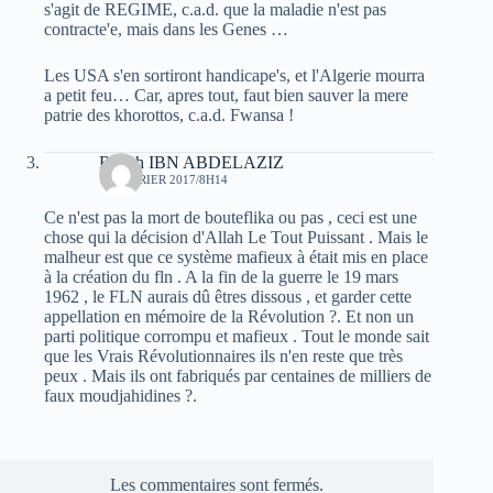
s'agit de REGIME, c.a.d. que la maladie n'est pas
contracte'e, mais dans les Genes …
Les USA s'en sortiront handicape's, et l'Algerie mourra
a petit feu… Car, apres tout, faut bien sauver la mere
patrie des khorottos, c.a.d. Fwansa !
Rabah IBN ABDELAZIZ
10 FÉVRIER 2017/8H14
Ce n'est pas la mort de bouteflika ou pas , ceci est une
chose qui la décision d'Allah Le Tout Puissant . Mais le
malheur est que ce système mafieux à était mis en place
à la création du fln . A la fin de la guerre le 19 mars
1962 , le FLN aurais dû êtres dissous , et garder cette
appellation en mémoire de la Révolution ?. Et non un
parti politique corrompu et mafieux . Tout le monde sait
que les Vrais Révolutionnaires ils n'en reste que très
peux . Mais ils ont fabriqués par centaines de milliers de
faux moudjahidines ?.
Les commentaires sont fermés.