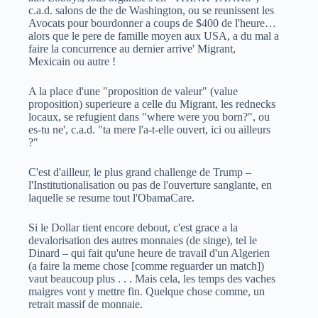
c.a.d. salons de the de Washington, ou se reunissent les
Avocats pour bourdonner a coups de $400 de l'heure…
alors que le pere de famille moyen aux USA, a du mal a
faire la concurrence au dernier arrive' Migrant,
Mexicain ou autre !
A la place d'une "proposition de valeur" (value
proposition) superieure a celle du Migrant, les rednecks
locaux, se refugient dans "where were you born?", ou
es-tu ne', c.a.d. "ta mere l'a-t-elle ouvert, ici ou ailleurs
?"
C'est d'ailleur, le plus grand challenge de Trump –
l'Institutionalisation ou pas de l'ouverture sanglante, en
laquelle se resume tout l'ObamaCare.
Si le Dollar tient encore debout, c'est grace a la
devalorisation des autres monnaies (de singe), tel le
Dinard – qui fait qu'une heure de travail d'un Algerien
(a faire la meme chose [comme reguarder un match])
vaut beaucoup plus . . . Mais cela, les temps des vaches
maigres vont y mettre fin. Quelque chose comme, un
retrait massif de monnaie.