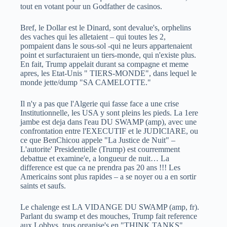
tout en votant pour un Godfather de casinos.
Bref, le Dollar est le Dinard, sont devalue's, orphelins
des vaches qui les alletaient – qui toutes les 2,
pompaient dans le sous-sol -qui ne leurs appartenaient
point et surfacturaient un tiers-monde, qui n'existe plus.
En fait, Trump appelait durant sa compagne et meme
apres, les Etat-Unis " TIERS-MONDE", dans lequel le
monde jette/dump "SA CAMELOTTE."
Il n'y a pas que l'Algerie qui fasse face a une crise
Institutionnelle, les USA y sont pleins les pieds. La 1ere
jambe est deja dans l'eau DU SWAMP (amp), avec une
confrontation entre l'EXECUTIF et le JUDICIARE, ou
ce que BenChicou appele "La Justice de Nuit" –
L'autorite' Presidentielle (Trump) est courremment
debattue et examine'e, a longueur de nuit… La
difference est que ca ne prendra pas 20 ans !!! Les
Americains sont plus rapides – a se noyer ou a en sortir
saints et saufs.
Le chalenge est LA VIDANGE DU SWAMP (amp, fr).
Parlant du swamp et des mouches, Trump fait reference
aux Lobbys, tous organise's en "THINK TANKS",