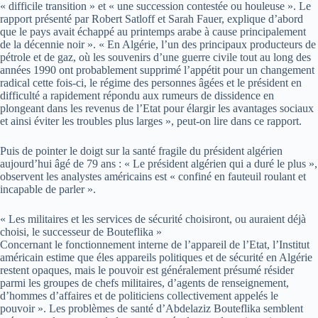
« difficile transition » et « une succession contestée ou houleuse ». Le
rapport présenté par Robert Satloff et Sarah Fauer, explique d’abord
que le pays avait échappé au printemps arabe à cause principalement
de la décennie noir ». « En Algérie, l’un des principaux producteurs de
pétrole et de gaz, où les souvenirs d’une guerre civile tout au long des
années 1990 ont probablement supprimé l’appétit pour un changement
radical cette fois-ci, le régime des personnes âgées et le président en
difficulté a rapidement répondu aux rumeurs de dissidence en
plongeant dans les revenus de l’Etat pour élargir les avantages sociaux
et ainsi éviter les troubles plus larges », peut-on lire dans ce rapport.
Puis de pointer le doigt sur la santé fragile du président algérien
aujourd’hui âgé de 79 ans : « Le président algérien qui a duré le plus »,
observent les analystes américains est « confiné en fauteuil roulant et
incapable de parler ».
« Les militaires et les services de sécurité choisiront, ou auraient déjà
choisi, le successeur de Bouteflika »
Concernant le fonctionnement interne de l’appareil de l’Etat, l’Institut
américain estime que éles appareils politiques et de sécurité en Algérie
restent opaques, mais le pouvoir est généralement présumé résider
parmi les groupes de chefs militaires, d’agents de renseignement,
d’hommes d’affaires et de politiciens collectivement appelés le
pouvoir ». Les problèmes de santé d’Abdelaziz Bouteflika semblent