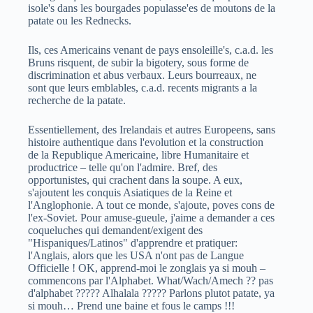
isole's dans les bourgades populasse'es de moutons de la
patate ou les Rednecks.
Ils, ces Americains venant de pays ensoleille's, c.a.d. les
Bruns risquent, de subir la bigotery, sous forme de
discrimination et abus verbaux. Leurs bourreaux, ne
sont que leurs emblables, c.a.d. recents migrants a la
recherche de la patate.
Essentiellement, des Irelandais et autres Europeens, sans
histoire authentique dans l'evolution et la construction
de la Republique Americaine, libre Humanitaire et
productrice – telle qu'on l'admire. Bref, des
opportunistes, qui crachent dans la soupe. A eux,
s'ajoutent les conquis Asiatiques de la Reine et
l'Anglophonie. A tout ce monde, s'ajoute, poves cons de
l'ex-Soviet. Pour amuse-gueule, j'aime a demander a ces
coqueluches qui demandent/exigent des
"Hispaniques/Latinos" d'apprendre et pratiquer:
l'Anglais, alors que les USA n'ont pas de Langue
Officielle ! OK, apprend-moi le zonglais ya si mouh –
commencons par l'Alphabet. What/Wach/Amech ?? pas
d'alphabet ????? Alhalala ????? Parlons plutot patate, ya
si mouh… Prend une baine et fous le camps !!!