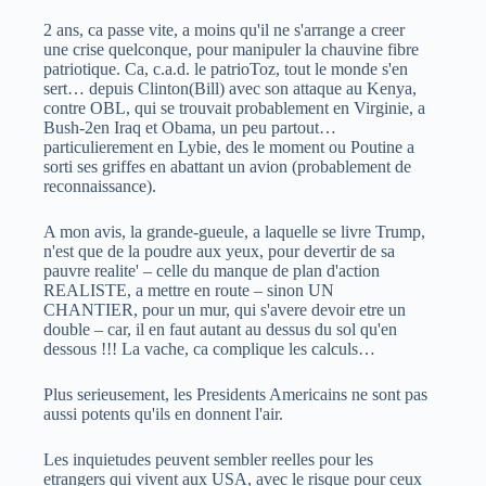
2 ans, ca passe vite, a moins qu'il ne s'arrange a creer
une crise quelconque, pour manipuler la chauvine fibre
patriotique. Ca, c.a.d. le patrioToz, tout le monde s'en
sert… depuis Clinton(Bill) avec son attaque au Kenya,
contre OBL, qui se trouvait probablement en Virginie, a
Bush-2en Iraq et Obama, un peu partout…
particulierement en Lybie, des le moment ou Poutine a
sorti ses griffes en abattant un avion (probablement de
reconnaissance).
A mon avis, la grande-gueule, a laquelle se livre Trump,
n'est que de la poudre aux yeux, pour devertir de sa
pauvre realite' – celle du manque de plan d'action
REALISTE, a mettre en route – sinon UN
CHANTIER, pour un mur, qui s'avere devoir etre un
double – car, il en faut autant au dessus du sol qu'en
dessous !!! La vache, ca complique les calculs…
Plus serieusement, les Presidents Americains ne sont pas
aussi potents qu'ils en donnent l'air.
Les inquietudes peuvent sembler reelles pour les
etrangers qui vivent aux USA, avec le risque pour ceux