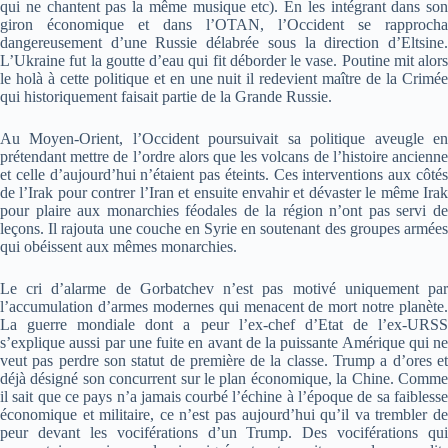
qui ne chantent pas la même musique etc). En les intégrant dans son
giron économique et dans l’OTAN, l’Occident se rapprocha
dangereusement d’une Russie délabrée sous la direction d’Eltsine.
L’Ukraine fut la goutte d’eau qui fit déborder le vase. Poutine mit alors
le holà à cette politique et en une nuit il redevient maître de la Crimée
qui historiquement faisait partie de la Grande Russie.
Au Moyen-Orient, l’Occident poursuivait sa politique aveugle en
prétendant mettre de l’ordre alors que les volcans de l’histoire ancienne
et celle d’aujourd’hui n’étaient pas éteints. Ces interventions aux côtés
de l’Irak pour contrer l’Iran et ensuite envahir et dévaster le même Irak
pour plaire aux monarchies féodales de la région n’ont pas servi de
leçons. Il rajouta une couche en Syrie en soutenant des groupes armées
qui obéissent aux mêmes monarchies.
Le cri d’alarme de Gorbatchev n’est pas motivé uniquement par
l’accumulation d’armes modernes qui menacent de mort notre planète.
La guerre mondiale dont a peur l’ex-chef d’Etat de l’ex-URSS
s’explique aussi par une fuite en avant de la puissante Amérique qui ne
veut pas perdre son statut de première de la classe. Trump a d’ores et
déjà désigné son concurrent sur le plan économique, la Chine. Comme
il sait que ce pays n’a jamais courbé l’échine à l’époque de sa faiblesse
économique et militaire, ce n’est pas aujourd’hui qu’il va trembler de
peur devant les vociférations d’un Trump. Des vociférations qui