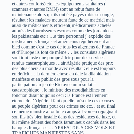
et autres conforts) etc. les équipements sanitaires (
scanners et autres RMN) sont au rebut faute de
maintenance alors qu' ils ont été payés rubis sur ongle,
résultat : les malades meurent faute de ce matériel mais
aussi de médicaments efficient( médicaments achetés
auprès des fournisseurs escrocs comme les jordaniens
les pakistanais etc.) …à titre personnel j' expédie des
médicaments français et américains régulièrement au
bled comme c'est le cas de tous les algériens de France
et d’Europe ils font de même … les consulats algériens
sont tout juste une pompe à fric pour des services
rendus catastrophiques …air Algérie pratique des prix
des plus chers au monde avec résultat : elle est toujours
en déficit … la dernière chose en date la dilapidation
manifeste et en public des gros sous pour la
participation au jeu de Rio avec un résultat =
catastrophique .. le ministre des moudjahidines en
fonction disait toujours ceci : la France est l’ennemi
éternel de l’Algérie il faut qu’elle présente ces excuses
au peuple algériens pour ces crimes etc etc. ..et au final
ce même ministre a foutu le camps à Lyon en rejoignant
son fils très bien installé dans des résidences de luxe, et
lui-même détient des fonds faramineux cachés dans les
banques françaises … APRES TOUS CES VOLS ET
TRAFIQUES MANIFESTES SANS