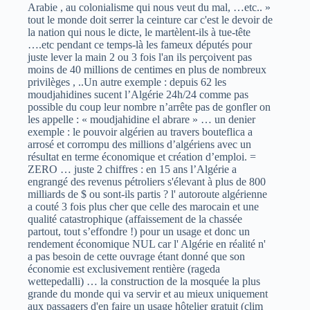
Arabie , au colonialisme qui nous veut du mal, …etc.. »
tout le monde doit serrer la ceinture car c'est le devoir de
la nation qui nous le dicte, le martèlent-ils à tue-tête
….etc pendant ce temps-là les fameux députés pour
juste lever la main 2 ou 3 fois l'an ils perçoivent pas
moins de 40 millions de centimes en plus de nombreux
privilèges , ..Un autre exemple : depuis 62 les
moudjahidines sucent l’Algérie 24h/24 comme pas
possible du coup leur nombre n’arrête pas de gonfler on
les appelle : « moudjahidine el abrare » … un denier
exemple : le pouvoir algérien au travers bouteflica a
arrosé et corrompu des millions d’algériens avec un
résultat en terme économique et création d’emploi. =
ZERO … juste 2 chiffres : en 15 ans l’Algérie a
engrangé des revenus pétroliers s'élevant à plus de 800
milliards de $ ou sont-ils partis ? l' autoroute algérienne
a couté 3 fois plus cher que celle des marocain et une
qualité catastrophique (affaissement de la chassée
partout, tout s’effondre !) pour un usage et donc un
rendement économique NUL car l' Algérie en réalité n'
a pas besoin de cette ouvrage étant donné que son
économie est exclusivement rentière (rageda
wettepedalli) … la construction de la mosquée la plus
grande du monde qui va servir et au mieux uniquement
aux passagers d'en faire un usage hôtelier gratuit (clim