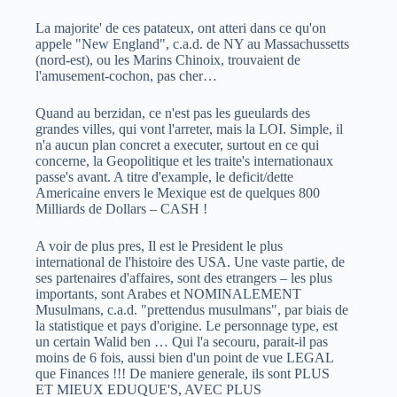
La majorite' de ces patateux, ont atteri dans ce qu'on
appele "New England", c.a.d. de NY au Massachussetts
(nord-est), ou les Marins Chinoix, trouvaient de
l'amusement-cochon, pas cher…
Quand au berzidan, ce n'est pas les gueulards des
grandes villes, qui vont l'arreter, mais la LOI. Simple, il
n'a aucun plan concret a executer, surtout en ce qui
concerne, la Geopolitique et les traite's internationaux
passe's avant. A titre d'example, le deficit/dette
Americaine envers le Mexique est de quelques 800
Milliards de Dollars – CASH !
A voir de plus pres, Il est le President le plus
international de l'histoire des USA. Une vaste partie, de
ses partenaires d'affaires, sont des etrangers – les plus
importants, sont Arabes et NOMINALEMENT
Musulmans, c.a.d. "prettendus musulmans", par biais de
la statistique et pays d'origine. Le personnage type, est
un certain Walid ben … Qui l'a secouru, parait-il pas
moins de 6 fois, aussi bien d'un point de vue LEGAL
que Finances !!! De maniere generale, ils sont PLUS
ET MIEUX EDUQUE'S, AVEC PLUS