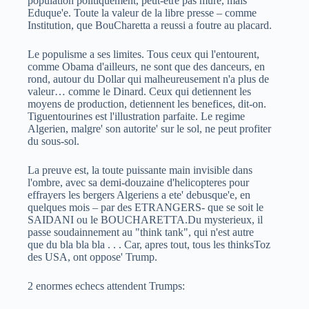
population politiquement, peut-etre pas mure, mais
Eduque'e. Toute la valeur de la libre presse – comme
Institution, que BouCharetta a reussi a foutre au placard.
Le populisme a ses limites. Tous ceux qui l'entourent,
comme Obama d'ailleurs, ne sont que des danceurs, en
rond, autour du Dollar qui malheureusement n'a plus de
valeur… comme le Dinard. Ceux qui detiennent les
moyens de production, detiennent les benefices, dit-on.
Tiguentourines est l'illustration parfaite. Le regime
Algerien, malgre' son autorite' sur le sol, ne peut profiter
du sous-sol.
La preuve est, la toute puissante main invisible dans
l'ombre, avec sa demi-douzaine d'helicopteres pour
effrayers les bergers Algeriens a ete' debusque'e, en
quelques mois – par des ETRANGERS- que se soit le
SAIDANI ou le BOUCHARETTA.Du mysterieux, il
passe soudainnement au "think tank", qui n'est autre
que du bla bla bla . . . Car, apres tout, tous les thinksToz
des USA, ont oppose' Trump.
2 enormes echecs attendent Trumps: