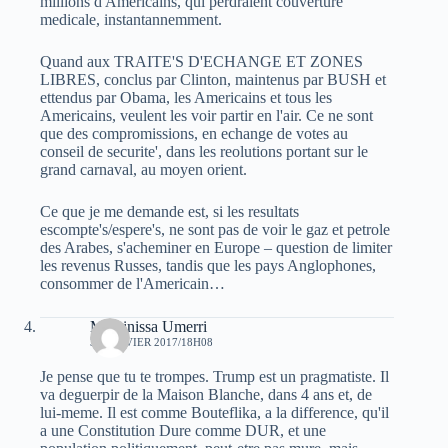
millions d'Americains, qui perdraient couverture
medicale, instantannemment.
Quand aux TRAITE'S D'ECHANGE ET ZONES
LIBRES, conclus par Clinton, maintenus par BUSH et
ettendus par Obama, les Americains et tous les
Americains, veulent les voir partir en l'air. Ce ne sont
que des compromissions, en echange de votes au
conseil de securite', dans les reolutions portant sur le
grand carnaval, au moyen orient.
Ce que je me demande est, si les resultats
escompte's/espere's, ne sont pas de voir le gaz et petrole
des Arabes, s'acheminer en Europe – question de limiter
les revenus Russes, tandis que les pays Anglophones,
consommer de l'Americain…
Massinissa Umerri
31 JANVIER 2017/18H08
Je pense que tu te trompes. Trump est un pragmatiste. Il
va deguerpir de la Maison Blanche, dans 4 ans et, de
lui-meme. Il est comme Bouteflika, a la difference, qu'il
a une Constitution Dure comme DUR, et une