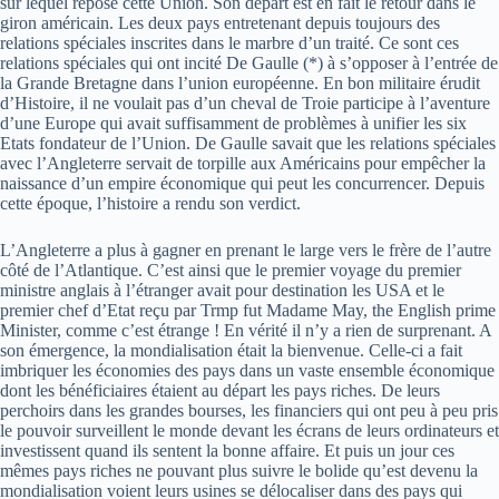
sur lequel repose cette Union. Son départ est en fait le retour dans le
giron américain. Les deux pays entretenant depuis toujours des
relations spéciales inscrites dans le marbre d’un traité. Ce sont ces
relations spéciales qui ont incité De Gaulle (*) à s’opposer à l’entrée de
la Grande Bretagne dans l’union européenne. En bon militaire érudit
d’Histoire, il ne voulait pas d’un cheval de Troie participe à l’aventure
d’une Europe qui avait suffisamment de problèmes à unifier les six
Etats fondateur de l’Union. De Gaulle savait que les relations spéciales
avec l’Angleterre servait de torpille aux Américains pour empêcher la
naissance d’un empire économique qui peut les concurrencer. Depuis
cette époque, l’histoire a rendu son verdict.
L’Angleterre a plus à gagner en prenant le large vers le frère de l’autre
côté de l’Atlantique. C’est ainsi que le premier voyage du premier
ministre anglais à l’étranger avait pour destination les USA et le
premier chef d’Etat reçu par Trmp fut Madame May, the English prime
Minister, comme c’est étrange ! En vérité il n’y a rien de surprenant. A
son émergence, la mondialisation était la bienvenue. Celle-ci a fait
imbriquer les économies des pays dans un vaste ensemble économique
dont les bénéficiaires étaient au départ les pays riches. De leurs
perchoirs dans les grandes bourses, les financiers qui ont peu à peu pris
le pouvoir surveillent le monde devant les écrans de leurs ordinateurs et
investissent quand ils sentent la bonne affaire. Et puis un jour ces
mêmes pays riches ne pouvant plus suivre le bolide qu’est devenu la
mondialisation voient leurs usines se délocaliser dans des pays qui