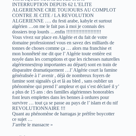
INTERRUPTION DEPUIS 62 L’ELITE
ALGERIENNE CRIE TOUJOURS AU COMPLOT
CONTRE JE CITE / LA REVOLUTION
ALGERIENNE …. du festi arabe, kabyle et surtout
algérien …on me le fait pas à moi je connais des
dossiers trop lourds …enfin !!!!!!!!!!!!!!!!!!!!!!!
Vous vivez sur place en Algérie et du fait de votre
domaine professionnel vous en savez des milliards de
tonnes de choses comme ça … alors ma franchise et
mon honnêteté me dit que l’ Algérie toute entière est
noyée dans les corruptions et que les richesses naturelles
algériennes(trop importantes au départ) sont en train de
disparaitre dramatiquement …l’ Algérie court la famine
généralisée à l’ avenir , déjà de nombreux foyers de
famine sont signalés çà et là au bled , sans oublier un
phénomène qui prend l’ ampleur et qui s’est déclaré il y’
a plus de 15 ans : des familles algériennes honorables
font leurs emplettes dans les bennes à ordures pour
survivre … tout ça se passe au pays de l’ islam et du nif
REVOLUTIONNAIRE !!!
Quant au phénomène de harragas je préfère boycotter
ce sujet …
J’arrête le massacre »