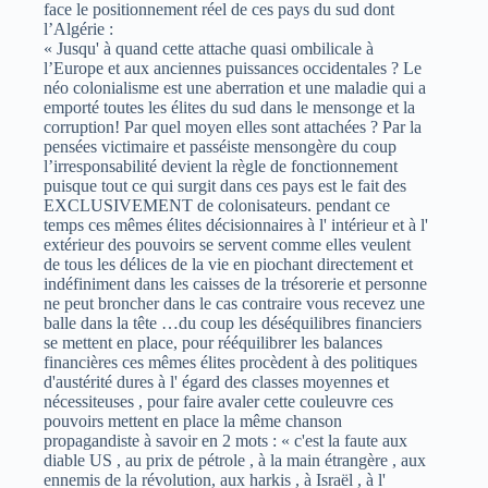
face le positionnement réel de ces pays du sud dont
l’Algérie :
« Jusqu' à quand cette attache quasi ombilicale à
l’Europe et aux anciennes puissances occidentales ? Le
néo colonialisme est une aberration et une maladie qui a
emporté toutes les élites du sud dans le mensonge et la
corruption! Par quel moyen elles sont attachées ? Par la
pensées victimaire et passéiste mensongère du coup
l’irresponsabilité devient la règle de fonctionnement
puisque tout ce qui surgit dans ces pays est le fait des
EXCLUSIVEMENT de colonisateurs. pendant ce
temps ces mêmes élites décisionnaires à l' intérieur et à l'
extérieur des pouvoirs se servent comme elles veulent
de tous les délices de la vie en piochant directement et
indéfiniment dans les caisses de la trésorerie et personne
ne peut broncher dans le cas contraire vous recevez une
balle dans la tête …du coup les déséquilibres financiers
se mettent en place, pour rééquilibrer les balances
financières ces mêmes élites procèdent à des politiques
d'austérité dures à l' égard des classes moyennes et
nécessiteuses , pour faire avaler cette couleuvre ces
pouvoirs mettent en place la même chanson
propagandiste à savoir en 2 mots : « c'est la faute aux
diable US , au prix de pétrole , à la main étrangère , aux
ennemis de la révolution, aux harkis , à Israël , à l'