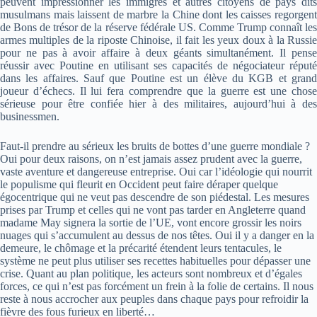
peuvent impressionner les immigrés et autres citoyens de pays dits
musulmans mais laissent de marbre la Chine dont les caisses regorgent
de Bons de trésor de la réserve fédérale US. Comme Trump connaît les
armes multiples de la riposte Chinoise, il fait les yeux doux à la Russie
pour ne pas à avoir affaire à deux géants simultanément. Il pense
réussir avec Poutine en utilisant ses capacités de négociateur réputé
dans les affaires. Sauf que Poutine est un élève du KGB et grand
joueur d’échecs. Il lui fera comprendre que la guerre est une chose
sérieuse pour être confiée hier à des militaires, aujourd’hui à des
businessmen.
Faut-il prendre au sérieux les bruits de bottes d’une guerre mondiale ?
Oui pour deux raisons, on n’est jamais assez prudent avec la guerre,
vaste aventure et dangereuse entreprise. Oui car l’idéologie qui nourrit
le populisme qui fleurit en Occident peut faire déraper quelque
égocentrique qui ne veut pas descendre de son piédestal. Les mesures
prises par Trump et celles qui ne vont pas tarder en Angleterre quand
madame May signera la sortie de l’UE, vont encore grossir les noirs
nuages qui s’accumulent au dessus de nos têtes. Oui il y a danger en la
demeure, le chômage et la précarité étendent leurs tentacules, le
système ne peut plus utiliser ses recettes habituelles pour dépasser une
crise. Quant au plan politique, les acteurs sont nombreux et d’égales
forces, ce qui n’est pas forcément un frein à la folie de certains. Il nous
reste à nous accrocher aux peuples dans chaque pays pour refroidir la
fièvre des fous furieux en liberté…