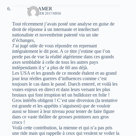
veriteAMER
1 FÉVRIER 2017/0H56
Tout récemment j’avais posté une analyse en guise de
droit de réponse à un internaute et intellectuel
nationaliste et novembriste patenté via un site
d’échanges,
J’ai jugé utile de vous répondre en reprenant
intégralement le dit post. A ce titre j’estime que l’on
perde pas de vue la réalité algérienne dans ces grands
axes semblable à celle de tous les autres pays
indépendants il y’ a plus de 60 ans déjà.
Les USA et les grands de ce monde étalent et au grand
jour leur réelles guerres d’influences comme c’est
toujours le cas dans le passé. Daech enterré, et voilà les
vraies enjeux en direct et dans leurs versant les plus
brutaux qui font irruption tel un bulldozer en folie !
Gros intérêts obligent ! C’est une diversion (la tentative
est grande et les appétits s’aiguisent) que de vouloir
aussi se hisser à leur niveau pour tenter de faire figure
dans ce vaste théâtre de grosses pointures aux gros
crocs !
Voilà cette contribution, la mienne et qui n’a pas pris
une ride mais qui rappelle à ceux qui veulent se voiler la