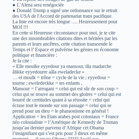
● L'Alena sera renégociée
● Donald Trump a signé une ordonnance sur le retrait
des USA de l'Accord de partenariat trans pacifique.
La liste est encore très longue …. Heureusement pour
MOI !!!
En cette si Heureuse circonstance pour moi, je te cite
une des innombrables citations dites et héritées par les
parents et leurs ancêtres, cette citation transcende le
Temps et l’ Espace et pulvérise les génies en économie
politique et financière :
Je la cite :
« Elle moulke eyyedour ya mansour, illa madarche
âlikke eyyedourre aâla eweladecke »
… el moulk = trône = cycle de la vie ; eyyedour =
tourne ; eweledeckke = tes enfants ,
Mansour = l’arrogant = celui qui est sûr de son coup =
celui qui se trouve au sommet des gloires = celui qui est
bourré de certitudes quant à sa réussite = celui qui
écrase tout le monde sur son passage = celui qui se
prend pour un dieu = le pharaonisme en général !
Application = les Etats arabes post coloniaux = France
néo colonialiste = l’Amérique de Kennedy de Truman
jusqu’au dernier parvenu d’Afrique cet Obama
l’insignifiant qui s’est pris pour 3 dieux en même
moment … il est ou Obama ????? Avalé par