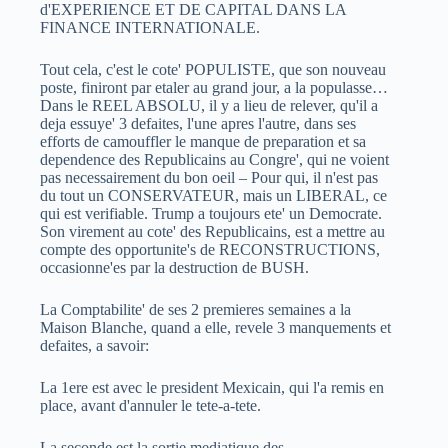
d'EXPERIENCE ET DE CAPITAL DANS LA
FINANCE INTERNATIONALE.
Tout cela, c'est le cote' POPULISTE, que son nouveau
poste, finiront par etaler au grand jour, a la populasse…
Dans le REEL ABSOLU, il y a lieu de relever, qu'il a
deja essuye' 3 defaites, l'une apres l'autre, dans ses
efforts de camouffler le manque de preparation et sa
dependence des Republicains au Congre', qui ne voient
pas necessairement du bon oeil – Pour qui, il n'est pas
du tout un CONSERVATEUR, mais un LIBERAL, ce
qui est verifiable. Trump a toujours ete' un Democrate.
Son virement au cote' des Republicains, est a mettre au
compte des opportunite's de RECONSTRUCTIONS,
occasionne'es par la destruction de BUSH.
La Comptabilite' de ses 2 premieres semaines a la
Maison Blanche, quand a elle, revele 3 manquements et
defaites, a savoir:
La 1ere est avec le president Mexicain, qui l'a remis en
place, avant d'annuler le tete-a-tete.
La seconde est la sortie mediatique des