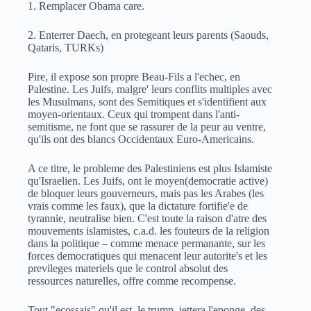
1. Remplacer Obama care.
2. Enterrer Daech, en protegeant leurs parents (Saouds,
Qataris, TURKs)
Pire, il expose son propre Beau-Fils a l'echec, en
Palestine. Les Juifs, malgre' leurs conflits multiples avec
les Musulmans, sont des Semitiques et s'identifient aux
moyen-orientaux. Ceux qui trompent dans l'anti-
semitisme, ne font que se rassurer de la peur au ventre,
qu'ils ont des blancs Occidentaux Euro-Americains.
A ce titre, le probleme des Palestiniens est plus Islamiste
qu'Israelien. Les Juifs, ont le moyen(democratie active)
de bloquer leurs gouverneurs, mais pas les Arabes (les
vrais comme les faux), que la dictature fortifie'e de
tyrannie, neutralise bien. C'est toute la raison d'atre des
mouvements islamistes, c.a.d. les fouteurs de la religion
dans la politique – comme menace permanante, sur les
forces democratiques qui menacent leur autorite's et les
previleges materiels que le control absolut des
ressources naturelles, offre comme recompense.
Tout "ecossais" qu'il est, le trump, jettera l'eponge, des