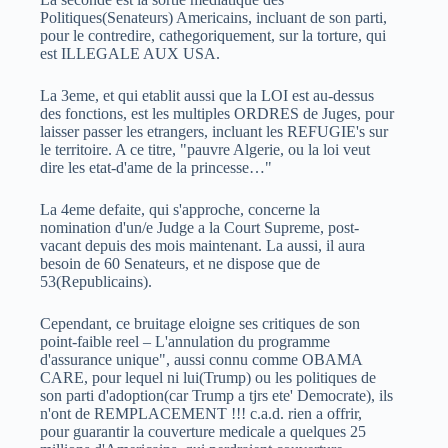
Politiques(Senateurs) Americains, incluant de son parti,
pour le contredire, cathegoriquement, sur la torture, qui
est ILLEGALE AUX USA.
La 3eme, et qui etablit aussi que la LOI est au-dessus
des fonctions, est les multiples ORDRES de Juges, pour
laisser passer les etrangers, incluant les REFUGIE's sur
le territoire. A ce titre, "pauvre Algerie, ou la loi veut
dire les etat-d'ame de la princesse…"
La 4eme defaite, qui s'approche, concerne la
nomination d'un/e Judge a la Court Supreme, post-
vacant depuis des mois maintenant. La aussi, il aura
besoin de 60 Senateurs, et ne dispose que de
53(Republicains).
Cependant, ce bruitage eloigne ses critiques de son
point-faible reel – L'annulation du programme
d'assurance unique", aussi connu comme OBAMA
CARE, pour lequel ni lui(Trump) ou les politiques de
son parti d'adoption(car Trump a tjrs ete' Democrate), ils
n'ont de REMPLACEMENT !!! c.a.d. rien a offrir,
pour guarantir la couverture medicale a quelques 25