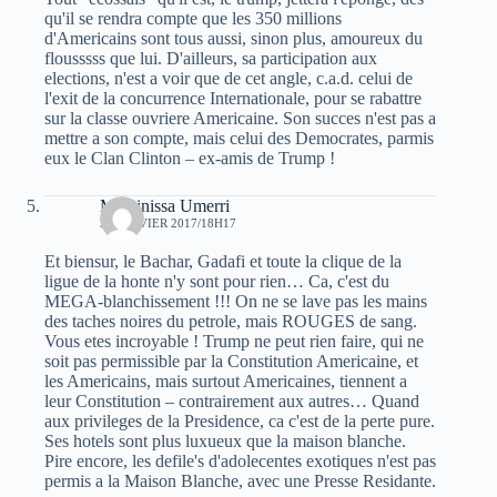
qu'il se rendra compte que les 350 millions
d'Americains sont tous aussi, sinon plus, amoureux du
flousssss que lui. D'ailleurs, sa participation aux
elections, n'est a voir que de cet angle, c.a.d. celui de
l'exit de la concurrence Internationale, pour se rabattre
sur la classe ouvriere Americaine. Son succes n'est pas a
mettre a son compte, mais celui des Democrates, parmis
eux le Clan Clinton – ex-amis de Trump !
Massinissa Umerri
31 JANVIER 2017/18H17
Et biensur, le Bachar, Gadafi et toute la clique de la
ligue de la honte n'y sont pour rien… Ca, c'est du
MEGA-blanchissement !!! On ne se lave pas les mains
des taches noires du petrole, mais ROUGES de sang.
Vous etes incroyable ! Trump ne peut rien faire, qui ne
soit pas permissible par la Constitution Americaine, et
les Americains, mais surtout Americaines, tiennent a
leur Constitution – contrairement aux autres… Quand
aux privileges de la Presidence, ca c'est de la perte pure.
Ses hotels sont plus luxueux que la maison blanche.
Pire encore, les defile's d'adolecentes exotiques n'est pas
permis a la Maison Blanche, avec une Presse Residante.