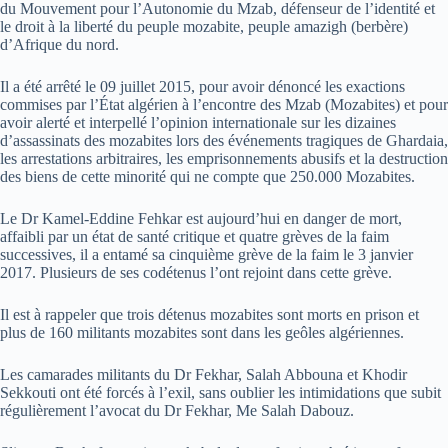
du Mouvement pour l’Autonomie du Mzab, défenseur de l’identité et
le droit à la liberté du peuple mozabite, peuple amazigh (berbère)
d’Afrique du nord.
Il a été arrêté le 09 juillet 2015, pour avoir dénoncé les exactions
commises par l’État algérien à l’encontre des Mzab (Mozabites) et pour
avoir alerté et interpellé l’opinion internationale sur les dizaines
d’assassinats des mozabites lors des événements tragiques de Ghardaia,
les arrestations arbitraires, les emprisonnements abusifs et la destruction
des biens de cette minorité qui ne compte que 250.000 Mozabites.
Le Dr Kamel‐Eddine Fehkar est aujourd’hui en danger de mort,
affaibli par un état de santé critique et quatre grèves de la faim
successives, il a entamé sa cinquième grève de la faim le 3 janvier
2017. Plusieurs de ses codétenus l’ont rejoint dans cette grève.
Il est à rappeler que trois détenus mozabites sont morts en prison et
plus de 160 militants mozabites sont dans les geôles algériennes.
Les camarades militants du Dr Fekhar, Salah Abbouna et Khodir
Sekkouti ont été forcés à l’exil, sans oublier les intimidations que subit
régulièrement l’avocat du Dr Fekhar, Me Salah Dabouz.