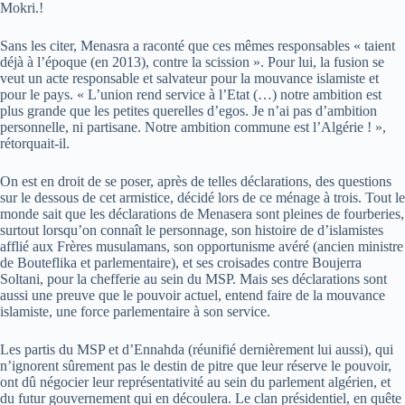
Mokri.!
Sans les citer, Menasra a raconté que ces mêmes responsables « taient
déjà à l’époque (en 2013), contre la scission ». Pour lui, la fusion se
veut un acte responsable et salvateur pour la mouvance islamiste et
pour le pays. « L’union rend service à l’Etat (…) notre ambition est
plus grande que les petites querelles d’egos. Je n’ai pas d’ambition
personnelle, ni partisane. Notre ambition commune est l’Algérie ! »,
rétorquait-il.
On est en droit de se poser, après de telles déclarations, des questions
sur le dessous de cet armistice, décidé lors de ce ménage à trois. Tout le
monde sait que les déclarations de Menasera sont pleines de fourberies,
surtout lorsqu’on connaît le personnage, son histoire de d’islamistes
afflié aux Frères musulamans, son opportunisme avéré (ancien ministre
de Bouteflika et parlementaire), et ses croisades contre Boujerra
Soltani, pour la chefferie au sein du MSP. Mais ses déclarations sont
aussi une preuve que le pouvoir actuel, entend faire de la mouvance
islamiste, une force parlementaire à son service.
Les partis du MSP et d’Ennahda (réunifié dernièrement lui aussi), qui
n’ignorent sûrement pas le destin de pitre que leur réserve le pouvoir,
ont dû négocier leur représentativité au sein du parlement algérien, et
du futur gouvernement qui en découlera. Le clan présidentiel, en quête