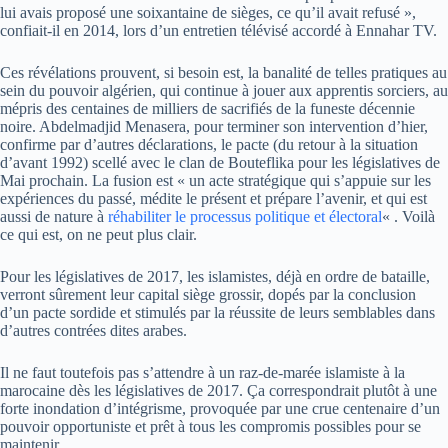
lui avais proposé une soixantaine de sièges, ce qu’il avait refusé »,
confiait-il en 2014, lors d’un entretien télévisé accordé à Ennahar TV.
Ces révélations prouvent, si besoin est, la banalité de telles pratiques au
sein du pouvoir algérien, qui continue à jouer aux apprentis sorciers, au
mépris des centaines de milliers de sacrifiés de la funeste décennie
noire. Abdelmadjid Menasera, pour terminer son intervention d’hier,
confirme par d’autres déclarations, le pacte (du retour à la situation
d’avant 1992) scellé avec le clan de Bouteflika pour les législatives de
Mai prochain. La fusion est « un acte stratégique qui s’appuie sur les
expériences du passé, médite le présent et prépare l’avenir, et qui est
aussi de nature à
réhabiliter le processus politique et électoral
« . Voilà
ce qui est, on ne peut plus clair.
Pour les législatives de 2017, les islamistes, déjà en ordre de bataille,
verront sûrement leur capital siège grossir, dopés par la conclusion
d’un pacte sordide et stimulés par la réussite de leurs semblables dans
d’autres contrées dites arabes.
Il ne faut toutefois pas s’attendre à un raz-de-marée islamiste à la
marocaine dès les législatives de 2017. Ça correspondrait plutôt à une
forte inondation d’intégrisme, provoquée par une crue centenaire d’un
pouvoir opportuniste et prêt à tous les compromis possibles pour se
maintenir.