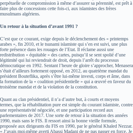
perpétuelle de compromission à même d’assurer sa pérennité, est prêt à
faire plus de concessions cette fois-ci, aux islamistes des frères
musulmans algériens.
Un retour à la situation d’avant 1991 ?
C’est que ce courant, exige depuis le déclenchement des « printemps
arabes », fin 2010, et le tsunami islamiste qui s’en est suivi, une plus
forte présence dans les rouages de l’Etat. Il réclame aussi une
redistribution « équitable » des cartes, puisqu’il se sent spolié d’une
légitimité qui lui reviendrait de droit, depuis l’arrêt du processus
démocratique en 1992. Sentant l’heure de gloire s’approcher, Menasera
s’était d’ailleurs fortement opposé, en 2012, au quatrième mandat du
président Bouteflika, après s’être lui-même investi, corps et âme, dans
la formation de la « coalition présidentielle » qui a œuvré en faveur du
troisième mandat et de la violation de la constitution.
Quant au clan présidentiel, il n’a d’autre but, à courts et moyens
termes, que la réhabilitation pure est simple du courant islamiste, contre
une représentativité négociée, et une participation record aux
parlementaires de 2017. Une sorte de retour à la situation des années
1990, mais sans le FIS. Il ressort ainsi la bonne vieille formule,
proposée aux dirigeants du FIS en 1990, par le général Khaled Nezzar.
« J’avais moi-même averti Abassi Madani de ne pas passer en force. Je