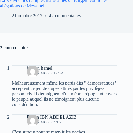
La RAM et les banques marocaines s’insurgent contre les
allégations de Messahel
21 octobre 2017
42 commentaires
2 commentaires
haroun hamel
15 JANVIER 2017/19H23
Malheureusement même les partis dits " démocratiques"
acceptent ce jeu de dupes attirés par les privilèges
personnels. Ils témoignent d'un mépris répugnant envers
le peuple auquel ils ne témoignent plus aucune
considération.
Rabah IBN ABDELAZIZ
16 JANVIER 2017/8H07
C'est surtout pour se remplir les poches .