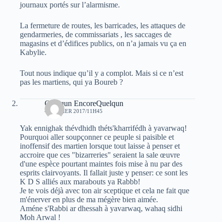
journaux portés sur l’alarmisme.
La fermeture de routes, les barricades, les attaques de
gendarmeries, de commissariats , les saccages de
magasins et d’édifices publics, on n’a jamais vu ça en
Kabylie.
Tout nous indique qu’il y a complot. Mais si ce n’est
pas les martiens, qui ya Boureb ?
Quelqun EncoreQuelqun
4 JANVIER 2017/11H45
Yak ennighak thévdhidh théts'kharrifédh à yavarwaq!
Pourquoi aller soupçonner ce peuple si paisible et
inoffensif des martien lorsque tout laisse à penser et
accroire que ces "bizarreries" seraient la sale œuvre
d'une espèce pourtant maintes fois mise à nu par des
esprits clairvoyants. Il fallait juste y penser: ce sont les
K D S alliés aux marabouts ya Rabbb!
Je te vois déjà avec ton air sceptique et cela ne fait que
m'énerver en plus de ma mégère bien aimée.
Améne s'Rabbi ar dhessah à yavarwaq, wahaq sidhi
Moh Arwal !