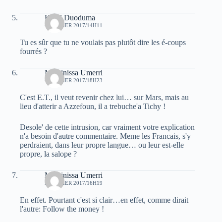
Kichi Duoduma
4 JANVIER 2017/14H11
Tu es sûr que tu ne voulais pas plutôt dire les é-coups
fourrés ?
Massinissa Umerri
4 JANVIER 2017/18H23
C'est E.T., il veut revenir chez lui… sur Mars, mais au
lieu d'atterir a Azzefoun, il a trebuche'a Tichy !
Desole' de cette intrusion, car vraiment votre explication
n'a besoin d'autre commentaire. Meme les Francais, s'y
perdraient, dans leur propre langue… ou leur est-elle
propre, la salope ?
Massinissa Umerri
5 JANVIER 2017/16H19
En effet. Pourtant c'est si clair…en effet, comme dirait
l'autre: Follow the money !