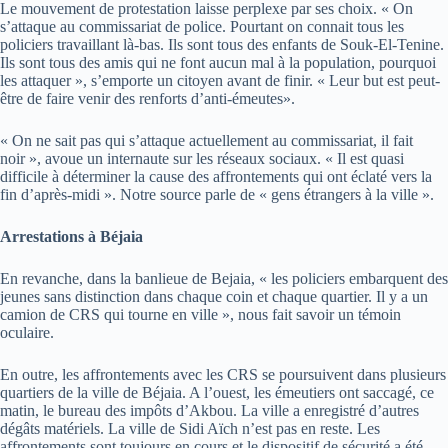
Le mouvement de protestation laisse perplexe par ses choix. « On
s’attaque au commissariat de police. Pourtant on connait tous les
policiers travaillant là-bas. Ils sont tous des enfants de Souk-El-Tenine.
Ils sont tous des amis qui ne font aucun mal à la population, pourquoi
les attaquer », s’emporte un citoyen avant de finir. « Leur but est peut-
être de faire venir des renforts d’anti-émeutes».
« On ne sait pas qui s’attaque actuellement au commissariat, il fait
noir », avoue un internaute sur les réseaux sociaux. « Il est quasi
difficile à déterminer la cause des affrontements qui ont éclaté vers la
fin d’après-midi ». Notre source parle de « gens étrangers à la ville ».
Arrestations à Béjaia
En revanche, dans la banlieue de Bejaia, « les policiers embarquent des
jeunes sans distinction dans chaque coin et chaque quartier. Il y a un
camion de CRS qui tourne en ville », nous fait savoir un témoin
oculaire.
En outre, les affrontements avec les CRS se poursuivent dans plusieurs
quartiers de la ville de Béjaia. A l’ouest, les émeutiers ont saccagé, ce
matin, le bureau des impôts d’Akbou. La ville a enregistré d’autres
dégâts matériels. La ville de Sidi Aïch n’est pas en reste. Les
affrontements sont toujours en cours et le dispositif de sécurité a été