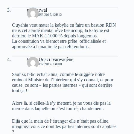
moh arwal
4 JANVIER 2017/12H12
Ouyahia veut mater la kabylie en faire un bastion RDN
mais cet atardé mental rêve beaucoup, la kabylie est
derrière le MAK à 1000 % depuis longtemps.
La constituion va bientot etre prête ,offiicialisée et
approuvée à l'unanimité par referendum .
Hend Uqaci Ivarwaqène
4 JANVIER 2017/13H00
Sauf si, b3id echar 3lina, comme le suggère notre
éminent Ministre de l’intérieur qui s’y connait, et pour
cause, ce sont « les parties internes » qui sont derrière
tout ça !
Alors là, si celles-là s’y mettent, je ne vous dis pas la
merde dans laquelle on s’est fourré, chaudement.
Dijà que la main de l’étranger elle n’était pas câline,
imaginez-vous ce dont les parties internes sont capables
?