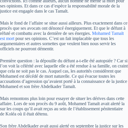
convictions. Ici comme ailleurs, aucun homme ne mérite la mort pour
ses opinions. Et dans ce cas d’espèce la responsabilité morale de la
justice est engagée dans le cas Tamalt.
Mais le fond de l’affaire se situe aussi ailleurs. Plus exactement dans ce
procès que ses avocats ont dénoncé énergiquement. Et que le défunt à
réfuté et combattu avec la dernière de ses énergies.
Mohamed Tamalt
est mort
pour ses opinions. C’est un fait implacable que tous les
argumentaires et autres sornettes que veulent bien nous servir les
officiels ne pourront démentir.
Première question : la dépouille du défunt a-t-elle été autopsiée ? Car si
l’on voit la célérité avec laquelle elle a été rendue à sa famille, on craint
que cela ne soit pas le cas. Auquel cas, les autorités considèrent que
Mohamed est décédé de mort naturelle. Ce qui évacue toutes les
accusations d’agression qu’avaient porté à la connaissance de la justice
Mohamed et son frère Abdelkader Tamalt.
Mais remontons plus loin pour essayer de situer les dérives dans cette
affaire. Lors de son procès du 9 août, Mohamed Tamalt avait alerté la
sur les coups qu’il avait reçus au sein de l’établissement pénitentiaire
de Koléa où il était détenu.
Son frère Abdelkader avait aussi alerté en septembre la justice sur les