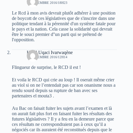
12 DÉCEMBRE 2016/18H23
Le Rcd à mon avis devrait plutôt adhérer à une position
de boycott de ces législatives que de s'inscrire dans une
politique tendant à la pérennité d'un système fatale pour
le pays et la nation. Cela casse la solidarité qui devrait
être le souci premier d''un parti qui se prétend de
l'opposition.
Hend Uqaci Ivarwaqène
13 DÉCEMBRE 2016/12H14
Flingueur de surprise, le RCD il est !
Et voila le RCD qui crie au loup ! Il oserait même crier
au viol si on ne l’entendait pas car son onanisme nous a
rendu sourd depuis sa rupture de ban avec ses
partenaires el mouta3 .
Au Bac on faisait fuiter les sujets avant l’examen et là
on aurait fait plus fort en faisant fuiter les résultats des
futures législatives ? Il y a feu en la demeure parce que
ces résultats ne correspondraient pas à ceux qu’il a
négociés car ils auraient été reconstitués depuis que le