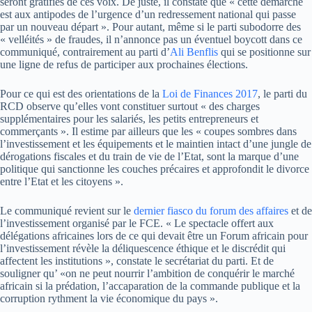
seront gratifiés de ces voix. De juste, il constate que « cette démarche
est aux antipodes de l’urgence d’un redressement national qui passe
par un nouveau départ ». Pour autant, même si le parti subodorre des
« velléités » de fraudes, il n’annonce pas un éventuel boycott dans ce
communiqué, contrairement au parti d’
Ali Benflis
qui se positionne sur
une ligne de refus de participer aux prochaines élections.
Pour ce qui est des orientations de la
Loi de Finances 2017
, le parti du
RCD observe qu’elles vont constituer surtout « des charges
supplémentaires pour les salariés, les petits entrepreneurs et
commerçants ». Il estime par ailleurs que les « coupes sombres dans
l’investissement et les équipements et le maintien intact d’une jungle de
dérogations fiscales et du train de vie de l’Etat, sont la marque d’une
politique qui sanctionne les couches précaires et approfondit le divorce
entre l’Etat et les citoyens ».
Le communiqué revient sur le
dernier fiasco du forum des affaires
et de
l’investissement organisé par le FCE. « Le spectacle offert aux
délégations africaines lors de ce qui devait être un Forum africain pour
l’investissement révèle la déliquescence éthique et le discrédit qui
affectent les institutions », constate le secrétariat du parti. Et de
souligner qu’ «on ne peut nourrir l’ambition de conquérir le marché
africain si la prédation, l’accaparation de la commande publique et la
corruption rythment la vie économique du pays ».