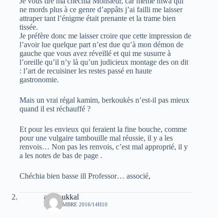
Je vous tire ma chéchia Monsieur, car même mwa qui
ne mords plus à ce genre d’appâts j’ai failli me laisser
attraper tant l’énigme était prenante et la trame bien
tissée.
Je préfère donc me laisser croire que cette impression de
l’avoir lue quelque part n’est due qu’à mon démon de
gauche que vous avez réveillé et qui me susurre à
l’oreille qu’il n’y là qu’un judicieux montage des on dit
: l’art de recuisiner les restes passé en haute
gastronomie.
Mais un vrai régal kamim, berkoukès n’est-il pas mieux
quand il est réchauffé ?
Et pour les envieux qui feraient la fine bouche, comme
pour une vulgaire tambouille mal réussie, il y a les
renvois… Non pas les renvois, c’est mal approprié, il y
a les notes de bas de page .
Chéchia bien basse ill Professor… associé,
az eloukkal
5 DÉCEMBRE 2016/14H10