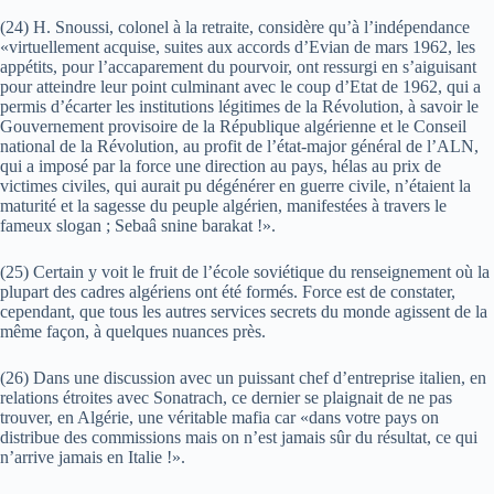
(24) H. Snoussi, colonel à la retraite, considère qu’à l’indépendance
«virtuellement acquise, suites aux accords d’Evian de mars 1962, les
appétits, pour l’accaparement du pourvoir, ont ressurgi en s’aiguisant
pour atteindre leur point culminant avec le coup d’Etat de 1962, qui a
permis d’écarter les institutions légitimes de la Révolution, à savoir le
Gouvernement provisoire de la République algérienne et le Conseil
national de la Révolution, au profit de l’état-major général de l’ALN,
qui a imposé par la force une direction au pays, hélas au prix de
victimes civiles, qui aurait pu dégénérer en guerre civile, n’étaient la
maturité et la sagesse du peuple algérien, manifestées à travers le
fameux slogan ; Sebaâ snine barakat !».
(25) Certain y voit le fruit de l’école soviétique du renseignement où la
plupart des cadres algériens ont été formés. Force est de constater,
cependant, que tous les autres services secrets du monde agissent de la
même façon, à quelques nuances près.
(26) Dans une discussion avec un puissant chef d’entreprise italien, en
relations étroites avec Sonatrach, ce dernier se plaignait de ne pas
trouver, en Algérie, une véritable mafia car «dans votre pays on
distribue des commissions mais on n’est jamais sûr du résultat, ce qui
n’arrive jamais en Italie !».