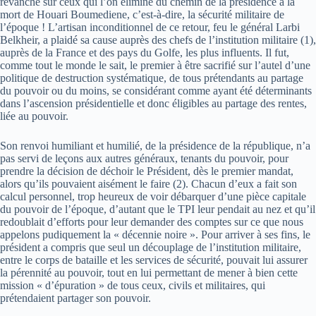
revanche sur ceux qui l’on éliminé du chemin de la présidence à la
mort de Houari Boumediene, c’est-à-dire, la sécurité militaire de
l’époque ! L’artisan inconditionnel de ce retour, feu le général Larbi
Belkheir, a plaidé sa cause auprès des chefs de l’institution militaire (1),
auprès de la France et des pays du Golfe, les plus influents. Il fut,
comme tout le monde le sait, le premier à être sacrifié sur l’autel d’une
politique de destruction systématique, de tous prétendants au partage
du pouvoir ou du moins, se considérant comme ayant été déterminants
dans l’ascension présidentielle et donc éligibles au partage des rentes,
liée au pouvoir.
Son renvoi humiliant et humilié, de la présidence de la république, n’a
pas servi de leçons aux autres généraux, tenants du pouvoir, pour
prendre la décision de déchoir le Président, dès le premier mandat,
alors qu’ils pouvaient aisément le faire (2). Chacun d’eux a fait son
calcul personnel, trop heureux de voir débarquer d’une pièce capitale
du pouvoir de l’époque, d’autant que le TPI leur pendait au nez et qu’il
redoublait d’efforts pour leur demander des comptes sur ce que nous
appelons pudiquement la « décennie noire ». Pour arriver à ses fins, le
président a compris que seul un découplage de l’institution militaire,
entre le corps de bataille et les services de sécurité, pouvait lui assurer
la pérennité au pouvoir, tout en lui permettant de mener à bien cette
mission « d’épuration » de tous ceux, civils et militaires, qui
prétendaient partager son pouvoir.