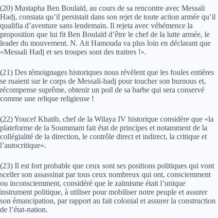
(20) Mustapha Ben Boulaïd, au cours de sa rencontre avec Messali
Hadj, constata qu’il persistait dans son rejet de toute action armée qu’il
qualifia d’aventure sans lendemain. Il rejeta avec véhémence la
proposition que lui fit Ben Boulaïd d’être le chef de la lutte armée, le
leader du mouvement. N. Ait Hamouda va plus loin en déclarant que
«Messali Hadj et ses troupes sont des traitres !».
(21) Des témoignages historiques nous révèlent que les foules entières
se ruaient sur le corps de Messali-hadj pour toucher son burnous et,
récompense suprême, obtenir un poil de sa barbe qui sera conservé
comme une relique religieuse !
(22) Youcef Khatib, chef de la Wilaya IV historique considère que «la
plateforme de la Soummam fait état de principes et notamment de la
collégialité de la direction, le contrôle direct et indirect, la critique et
l’autocritique».
(23) Il est fort probable que ceux sont ses positions politiques qui vont
sceller son assassinat par tous ceux nombreux qui ont, consciemment
ou inconsciemment, considéré que le zaïmisme était l’unique
instrument politique, à utiliser pour mobiliser notre peuple et assurer
son émancipation, par rapport au fait colonial et assurer la construction
de l’état-nation.