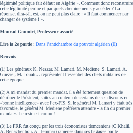
légitimité politique fait défaut en Algérie ». Comment donc reconstruire
cette légitimité perdue et par quels cheminements y accéder ? La
réponse, dira-t-il, est, on ne peut plus claire : « Il faut commencer par
changer de système ! ».
Mourad Goumiri
,
Professeur associé
Lire la 2e partie
:
Dans l’antichambre du pouvoir algérien (II)
Renvois
(1) Les généraux K. Nezzar, M. Lamari, M. Mediene, S. Lamari, A.
Gueziel, M. Touati… représentent l’essentiel des chefs militaires de
cette époque.
(2) A mi-mandat du premier mandat, il a été fortement question de
détrôner le Président, suites au contenu de certains de ses discours en
«bonne intelligence» avec l’ex-FIS. Si le général M. Lamari y était très
favorable, le général M. Mediene préférera attendre «la fin du premier
mandat». Le reste est connu !
(3) Le FRR fut conçu par les trois économistes tlemceniens (C.Khalil,
A. Benachenhou, A. Temmar) ramenés dans ses bagages par le