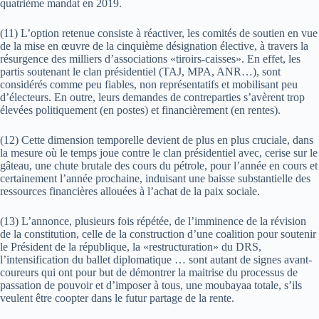
quatrième mandat en 2019.
(11) L’option retenue consiste à réactiver, les comités de soutien en vue
de la mise en œuvre de la cinquième désignation élective, à travers la
résurgence des milliers d’associations «tiroirs-caisses». En effet, les
partis soutenant le clan présidentiel (TAJ, MPA, ANR…), sont
considérés comme peu fiables, non représentatifs et mobilisant peu
d’électeurs. En outre, leurs demandes de contreparties s’avèrent trop
élevées politiquement (en postes) et financièrement (en rentes).
(12) Cette dimension temporelle devient de plus en plus cruciale, dans
la mesure où le temps joue contre le clan présidentiel avec, cerise sur le
gâteau, une chute brutale des cours du pétrole, pour l’année en cours et
certainement l’année prochaine, induisant une baisse substantielle des
ressources financières allouées à l’achat de la paix sociale.
(13) L’annonce, plusieurs fois répétée, de l’imminence de la révision
de la constitution, celle de la construction d’une coalition pour soutenir
le Président de la république, la «restructuration» du DRS,
l’intensification du ballet diplomatique … sont autant de signes avant-
coureurs qui ont pour but de démontrer la maitrise du processus de
passation de pouvoir et d’imposer à tous, une moubayaa totale, s’ils
veulent être coopter dans le futur partage de la rente.