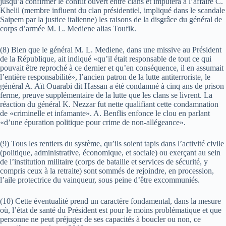
jusqu’à confirmer le conflit ouvert entre clans et imputera à l’affaire C.
Khelil (membre influent du clan présidentiel, impliqué dans le scandale
Saipem par la justice italienne) les raisons de la disgrâce du général de
corps d’armée M. L. Mediene alias Toufik.
(8) Bien que le général M. L. Mediene, dans une missive au Président
de la République, ait indiqué «qu’il était responsable de tout ce qui
pouvait être reproché à ce dernier et qu’en conséquence, il en assumait
l’entière responsabilité», l’ancien patron de la lutte antiterroriste, le
général A. Aït Ouarabi dit Hassan a été condamné à cinq ans de prison
ferme, preuve supplémentaire de la lutte que les clans se livrent. La
réaction du général K. Nezzar fut nette qualifiant cette condamnation
de «criminelle et infamante». A. Benflis enfonce le clou en parlant
«d’une épuration politique pour crime de non-allégeance».
(9) Tous les rentiers du système, qu’ils soient tapis dans l’activité civile
(politique, administrative, économique, et sociale) ou exerçant au sein
de l’institution militaire (corps de bataille et services de sécurité, y
compris ceux à la retraite) sont sommés de rejoindre, en procession,
l’aile protectrice du vainqueur, sous peine d’être excommuniés.
(10) Cette éventualité prend un caractère fondamental, dans la mesure
où, l’état de santé du Président est pour le moins problématique et que
personne ne peut préjuger de ses capacités à boucler ou non, ce