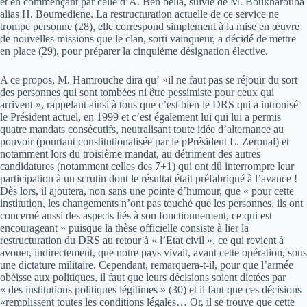
et en commençant par celle d’A. Ben bella, suivie de M. Boukharouba
alias H. Boumediene. La restructuration actuelle de ce service ne
trompe personne (28), elle correspond simplement à la mise en œuvre
de nouvelles missions que le clan, sorti vainqueur, a décidé de mettre
en place (29), pour préparer la cinquième désignation élective.
A ce propos, M. Hamrouche dira qu’ »il ne faut pas se réjouir du sort
des personnes qui sont tombées ni être pessimiste pour ceux qui
arrivent », rappelant ainsi à tous que c’est bien le DRS qui a intronisé
le Président actuel, en 1999 et c’est également lui qui lui a permis
quatre mandats consécutifs, neutralisant toute idée d’alternance au
pouvoir (pourtant constitutionalisée par le pPrésident L. Zeroual) et
notamment lors du troisième mandat, au détriment des autres
candidatures (notamment celles des 7+1) qui ont dû interrompre leur
participation à un scrutin dont le résultat était préfabriqué à l’avance !
Dès lors, il ajoutera, non sans une pointe d’humour, que « pour cette
institution, les changements n’ont pas touché que les personnes, ils ont
concerné aussi des aspects liés à son fonctionnement, ce qui est
encourageant » puisque la thèse officielle consiste à lier la
restructuration du DRS au retour à « l’Etat civil », ce qui revient à
avouer, indirectement, que notre pays vivait, avant cette opération, sous
une dictature militaire. Cependant, remarquera-t-il, pour que l’armée
obéisse aux politiques, il faut que leurs décisions soient dictées par
« des institutions politiques légitimes » (30) et il faut que ces décisions
«remplissent toutes les conditions légales… Or, il se trouve que cette