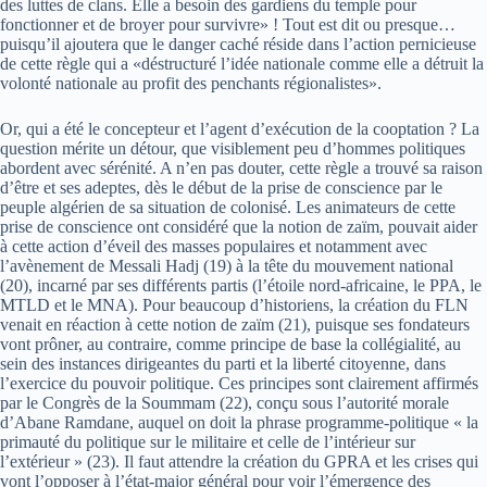
des luttes de clans. Elle a besoin des gardiens du temple pour
fonctionner et de broyer pour survivre» ! Tout est dit ou presque…
puisqu’il ajoutera que le danger caché réside dans l’action pernicieuse
de cette règle qui a «déstructuré l’idée nationale comme elle a détruit la
volonté nationale au profit des penchants régionalistes».
Or, qui a été le concepteur et l’agent d’exécution de la cooptation ? La
question mérite un détour, que visiblement peu d’hommes politiques
abordent avec sérénité. A n’en pas douter, cette règle a trouvé sa raison
d’être et ses adeptes, dès le début de la prise de conscience par le
peuple algérien de sa situation de colonisé. Les animateurs de cette
prise de conscience ont considéré que la notion de zaïm, pouvait aider
à cette action d’éveil des masses populaires et notamment avec
l’avènement de Messali Hadj (19) à la tête du mouvement national
(20), incarné par ses différents partis (l’étoile nord-africaine, le PPA, le
MTLD et le MNA). Pour beaucoup d’historiens, la création du FLN
venait en réaction à cette notion de zaïm (21), puisque ses fondateurs
vont prôner, au contraire, comme principe de base la collégialité, au
sein des instances dirigeantes du parti et la liberté citoyenne, dans
l’exercice du pouvoir politique. Ces principes sont clairement affirmés
par le Congrès de la Soummam (22), conçu sous l’autorité morale
d’Abane Ramdane, auquel on doit la phrase programme-politique « la
primauté du politique sur le militaire et celle de l’intérieur sur
l’extérieur » (23). Il faut attendre la création du GPRA et les crises qui
vont l’opposer à l’état-major général pour voir l’émergence des