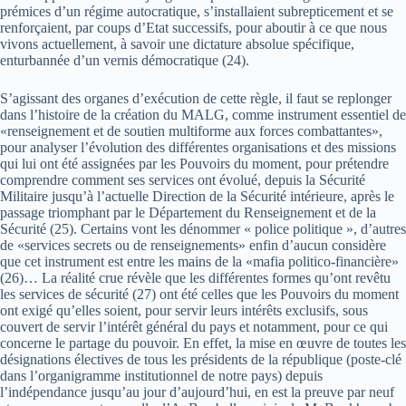
prémices d’un régime autocratique, s’installaient subrepticement et se
renforçaient, par coups d’Etat successifs, pour aboutir à ce que nous
vivons actuellement, à savoir une dictature absolue spécifique,
enturbannée d’un vernis démocratique (24).
S’agissant des organes d’exécution de cette règle, il faut se replonger
dans l’histoire de la création du MALG, comme instrument essentiel de
«renseignement et de soutien multiforme aux forces combattantes»,
pour analyser l’évolution des différentes organisations et des missions
qui lui ont été assignées par les Pouvoirs du moment, pour prétendre
comprendre comment ses services ont évolué, depuis la Sécurité
Militaire jusqu’à l’actuelle Direction de la Sécurité intérieure, après le
passage triomphant par le Département du Renseignement et de la
Sécurité (25). Certains vont les dénommer « police politique », d’autres
de «services secrets ou de renseignements» enfin d’aucun considère
que cet instrument est entre les mains de la «mafia politico-financière»
(26)… La réalité crue révèle que les différentes formes qu’ont revêtu
les services de sécurité (27) ont été celles que les Pouvoirs du moment
ont exigé qu’elles soient, pour servir leurs intérêts exclusifs, sous
couvert de servir l’intérêt général du pays et notamment, pour ce qui
concerne le partage du pouvoir. En effet, la mise en œuvre de toutes les
désignations électives de tous les présidents de la république (poste-clé
dans l’organigramme institutionnel de notre pays) depuis
l’indépendance jusqu’au jour d’aujourd’hui, en est la preuve par neuf