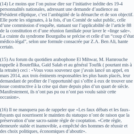
(14) Le moins que l’on puisse dire sur l’initiative inédite des 19-4
personnalités nationales, adressant une demande d’audience au
Président elliptique, c’est l’ambigüité de la démarche et de son objectif.
Elle porte les stigmates, à la fois, d’un Comité de salut public, celle
d’une commission d’enquête, statuant sur l’applicabilité de l’article 88
de la constitution et d’une réunion familiale pour laver le «linge sale».
La crainte du syndrome Bourguiba se précise et celle d’un “coup d’état
médico-légal”, selon une formule consacrée par Z.A. Ben Ali, hante
certain.
(15) Au forum du quotidien arabophone El Mihwar, M. Hamrouche
rappelle à Bouteflika, Gaïd Salah et au général Toufik ( pourtant mis à
la retraite) ceci : «Vous vous souvenez que j’avais lancé un appel, en
mars 2014, aux trois éminents responsables les plus hauts placés, leur
demandant de profiter de l’opportunité qui s’offre à eux de trouver une
issue constructive à la crise qui dure depuis plus d’un quart de siècle.
Manifestement, ils n’ont pas pu ou n’ont pas voulu saisir cette
occasion».
(16) Il ne manquera pas de rappeler que «Les faux débats et les faux-
fuyants qui nourrissent le maintien du statuquo n’ont de raison que la
préservation d’une sacro-sainte règle de cooptation. «Cette règle,
demeurée stable et inamovible, a empêché des hommes de réussir et
des choix politiques, économiques d’aboutir».