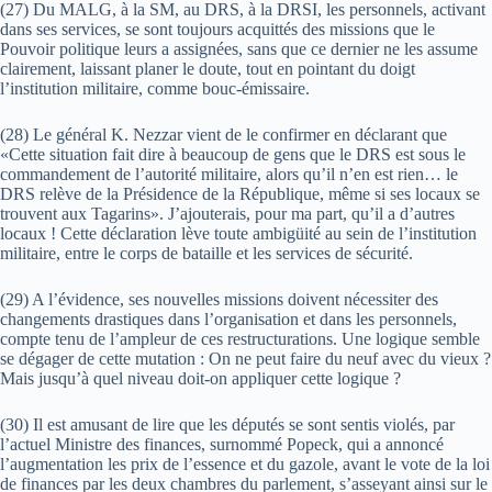
(27) Du MALG, à la SM, au DRS, à la DRSI, les personnels, activant
dans ses services, se sont toujours acquittés des missions que le
Pouvoir politique leurs a assignées, sans que ce dernier ne les assume
clairement, laissant planer le doute, tout en pointant du doigt
l’institution militaire, comme bouc-émissaire.
(28) Le général K. Nezzar vient de le confirmer en déclarant que
«Cette situation fait dire à beaucoup de gens que le DRS est sous le
commandement de l’autorité militaire, alors qu’il n’en est rien… le
DRS relève de la Présidence de la République, même si ses locaux se
trouvent aux Tagarins». J’ajouterais, pour ma part, qu’il a d’autres
locaux ! Cette déclaration lève toute ambigüité au sein de l’institution
militaire, entre le corps de bataille et les services de sécurité.
(29) A l’évidence, ses nouvelles missions doivent nécessiter des
changements drastiques dans l’organisation et dans les personnels,
compte tenu de l’ampleur de ces restructurations. Une logique semble
se dégager de cette mutation : On ne peut faire du neuf avec du vieux ?
Mais jusqu’à quel niveau doit-on appliquer cette logique ?
(30) Il est amusant de lire que les députés se sont sentis violés, par
l’actuel Ministre des finances, surnommé Popeck, qui a annoncé
l’augmentation les prix de l’essence et du gazole, avant le vote de la loi
de finances par les deux chambres du parlement, s’asseyant ainsi sur le