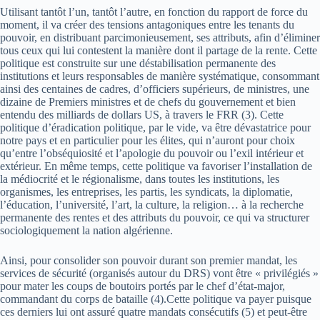
Utilisant tantôt l’un, tantôt l’autre, en fonction du rapport de force du
moment, il va créer des tensions antagoniques entre les tenants du
pouvoir, en distribuant parcimonieusement, ses attributs, afin d’éliminer
tous ceux qui lui contestent la manière dont il partage de la rente. Cette
politique est construite sur une déstabilisation permanente des
institutions et leurs responsables de manière systématique, consommant
ainsi des centaines de cadres, d’officiers supérieurs, de ministres, une
dizaine de Premiers ministres et de chefs du gouvernement et bien
entendu des milliards de dollars US, à travers le FRR (3). Cette
politique d’éradication politique, par le vide, va être dévastatrice pour
notre pays et en particulier pour les élites, qui n’auront pour choix
qu’entre l’obséquiosité et l’apologie du pouvoir ou l’exil intérieur et
extérieur. En même temps, cette politique va favoriser l’installation de
la médiocrité et le régionalisme, dans toutes les institutions, les
organismes, les entreprises, les partis, les syndicats, la diplomatie,
l’éducation, l’université, l’art, la culture, la religion… à la recherche
permanente des rentes et des attributs du pouvoir, ce qui va structurer
sociologiquement la nation algérienne.
Ainsi, pour consolider son pouvoir durant son premier mandat, les
services de sécurité (organisés autour du DRS) vont être « privilégiés »
pour mater les coups de boutoirs portés par le chef d’état-major,
commandant du corps de bataille (4).Cette politique va payer puisque
ces derniers lui ont assuré quatre mandats consécutifs (5) et peut-être