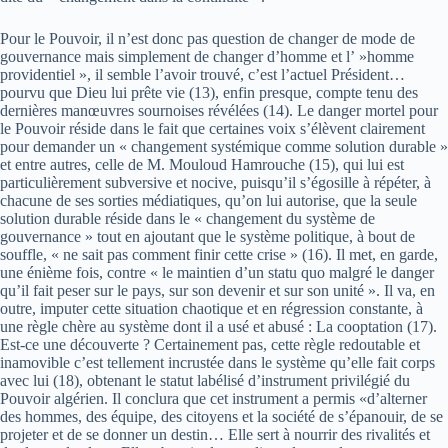
Pour le Pouvoir, il n’est donc pas question de changer de mode de
gouvernance mais simplement de changer d’homme et l’ »homme
providentiel », il semble l’avoir trouvé, c’est l’actuel Président…
pourvu que Dieu lui prête vie (13), enfin presque, compte tenu des
dernières manœuvres sournoises révélées (14). Le danger mortel pour
le Pouvoir réside dans le fait que certaines voix s’élèvent clairement
pour demander un « changement systémique comme solution durable »
et entre autres, celle de M. Mouloud Hamrouche (15), qui lui est
particulièrement subversive et nocive, puisqu’il s’égosille à répéter, à
chacune de ses sorties médiatiques, qu’on lui autorise, que la seule
solution durable réside dans le « changement du système de
gouvernance » tout en ajoutant que le système politique, à bout de
souffle, « ne sait pas comment finir cette crise » (16). Il met, en garde,
une énième fois, contre « le maintien d’un statu quo malgré le danger
qu’il fait peser sur le pays, sur son devenir et sur son unité ». Il va, en
outre, imputer cette situation chaotique et en régression constante, à
une règle chère au système dont il a usé et abusé : La cooptation (17).
Est-ce une découverte ? Certainement pas, cette règle redoutable et
inamovible c’est tellement incrustée dans le système qu’elle fait corps
avec lui (18), obtenant le statut labélisé d’instrument privilégié du
Pouvoir algérien. Il conclura que cet instrument a permis «d’alterner
des hommes, des équipe, des citoyens et la société de s’épanouir, de se
projeter et de se donner un destin… Elle sert à nourrir des rivalités et