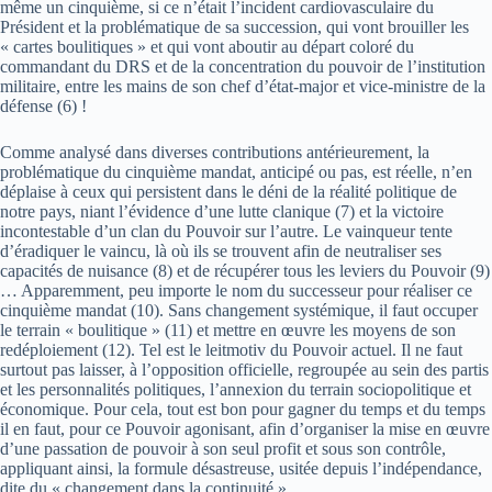
même un cinquième, si ce n’était l’incident cardiovasculaire du
Président et la problématique de sa succession, qui vont brouiller les
« cartes boulitiques » et qui vont aboutir au départ coloré du
commandant du DRS et de la concentration du pouvoir de l’institution
militaire, entre les mains de son chef d’état-major et vice-ministre de la
défense (6) !
Comme analysé dans diverses contributions antérieurement, la
problématique du cinquième mandat, anticipé ou pas, est réelle, n’en
déplaise à ceux qui persistent dans le déni de la réalité politique de
notre pays, niant l’évidence d’une lutte clanique (7) et la victoire
incontestable d’un clan du Pouvoir sur l’autre. Le vainqueur tente
d’éradiquer le vaincu, là où ils se trouvent afin de neutraliser ses
capacités de nuisance (8) et de récupérer tous les leviers du Pouvoir (9)
… Apparemment, peu importe le nom du successeur pour réaliser ce
cinquième mandat (10). Sans changement systémique, il faut occuper
le terrain « boulitique » (11) et mettre en œuvre les moyens de son
redéploiement (12). Tel est le leitmotiv du Pouvoir actuel. Il ne faut
surtout pas laisser, à l’opposition officielle, regroupée au sein des partis
et les personnalités politiques, l’annexion du terrain sociopolitique et
économique. Pour cela, tout est bon pour gagner du temps et du temps
il en faut, pour ce Pouvoir agonisant, afin d’organiser la mise en œuvre
d’une passation de pouvoir à son seul profit et sous son contrôle,
appliquant ainsi, la formule désastreuse, usitée depuis l’indépendance,
dite du « changement dans la continuité ».