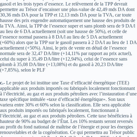
gasoil et les trois types d’essence. Le relèvement de la TPP devrait
permettre au Trésor d’encaisser une plus-value de 42,49 mds DA dont
30,36 mds DA pour la TPP et 12,13 mds DA pour la TVA, car toute
hausse des prix engendre automatiquement une hausse des produits de
la TVA. Ainsi, la TPP de l’essence super et sans plomb sera de 9 DA/l
au lieu de 6 DA actuellement (soit une hausse de 50%), et celle de
l’essence normal passera à 8 DA/l au lieu de 5 DA actuellement
(+60%) alors que la TPP sur le gasoil passera à 2 DA/l au lieu de 1 DA
actuellement (+50%). Ainsi, le prix de vente en détail de l’essence
normale sera de 32,47 DA/litre (+14,11% par rapport au prix actuel),
celui du super à 35,49 DA/litre (+12,94%), celui de l’essence sans
plomb à 35,08 DA/litre (+13,08%) et du gasoil à 20,23 DA/litre
(+7,85%), selon le PLF
c.-
Le projet de loi institue une Taxe d’efficacité énergétique (TEE)
applicable aux produits importés ou fabriqués localement fonctionnant
à l’électricité, au gaz et aux produits pétroliers avec l’instauration d’une
taxe spécifique intitulée «taxe d’efficacité énergétique». Son taux
variera entre 30% et 60% selon la classification. Elle sera applicable
aux produits importés ou fabriqués localement, fonctionnant à
l’électricité, au gaz et aux produits pétroliers. Cette taxe bénéficiera à
hauteur de 90% au budget de l’État. Les 10% restants seront reversés
au profit du fond national de maîtrise de l’énergie et pour les énergies
renouvelables et de la cogénération. Ce qui permettra au Trésor public