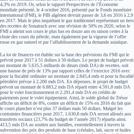
4,3% en 2019. Or, selon le rapport Perspectives de l’Économie
mondiale présenté, le 4 octobre 2016, présenté par le Fonds monétaire
international (FMI), le PIB algérien devrait passer de 3,6 en 2016 à 2,9
en 2017. Mais le plus inquiétant le gaz traditionnel représentant un tiers
des recettes de Sonatrach avec une révision de 50% en 2020, selon le
FMI a atteint son cours le plus bas en douze ans en raison certes à la
chute des cours du pétrole, mais également par la vigueur de l’offre
russe en gaz naturel et par l’affaiblissement de la demande asiatique.
La loi de finances est établie sur la base des prévisions du FMI qui le
prévoit pour 2017 à 51 dollars à 50 dollars. Le projet de budget prévoit
un montant de 5.635,5 milliards de dinars (mds DA) de recettes, soit
une hausse de près de 13% par rapport celles de l’exercice 2016 avec
pour la fiscalité ordinaire un montant de 2.845,4 mds et pour la fiscalité
pétrolière prévue à 2.200 mds DA. En dépenses, le projet de budget
prévoit un montant de 6.883,2 mds DA réparti entre 4.591,8 mds DA
pour le volet fonctionnement et 2.291,4 mds DA en crédits de
paiements pour le volet équipement. Ainsi, le solde global du Trésor
affiche un déficit de 8%, contre un déficit de 15% en 2016 du fait que
le cours plancher n’est plus 37 dollars mais 50 dollars. Malgré les
contraintes financières pour 2017, 1.630,8 mds DA seront alloués aux
transferts sociaux (23,7% du budget de l’année 2017) répartis ainsi.
413,5 mds DA au soutien aux familles, essentiellement à travers la
subvention des prix des produits de base (céréales, lait, sucre et huiles