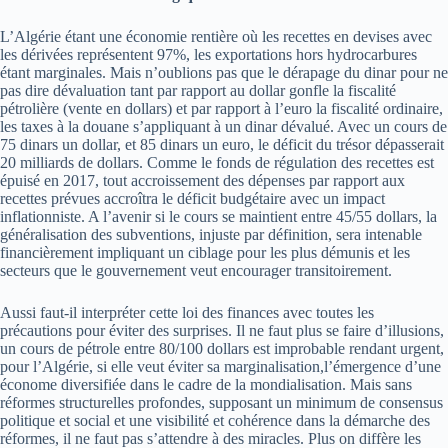
L’Algérie étant une économie rentière où les recettes en devises avec
les dérivées représentent 97%, les exportations hors hydrocarbures
étant marginales. Mais n’oublions pas que le dérapage du dinar pour ne
pas dire dévaluation tant par rapport au dollar gonfle la fiscalité
pétrolière (vente en dollars) et par rapport à l’euro la fiscalité ordinaire,
les taxes à la douane s’appliquant à un dinar dévalué. Avec un cours de
75 dinars un dollar, et 85 dinars un euro, le déficit du trésor dépasserait
20 milliards de dollars. Comme le fonds de régulation des recettes est
épuisé en 2017, tout accroissement des dépenses par rapport aux
recettes prévues accroîtra le déficit budgétaire avec un impact
inflationniste. A l’avenir si le cours se maintient entre 45/55 dollars, la
généralisation des subventions, injuste par définition, sera intenable
financièrement impliquant un ciblage pour les plus démunis et les
secteurs que le gouvernement veut encourager transitoirement.
Aussi faut-il interpréter cette loi des finances avec toutes les
précautions pour éviter des surprises. Il ne faut plus se faire d’illusions,
un cours de pétrole entre 80/100 dollars est improbable rendant urgent,
pour l’Algérie, si elle veut éviter sa marginalisation,l’émergence d’une
économe diversifiée dans le cadre de la mondialisation. Mais sans
réformes structurelles profondes, supposant un minimum de consensus
politique et social et une visibilité et cohérence dans la démarche des
réformes, il ne faut pas s’attendre à des miracles. Plus on diffère les