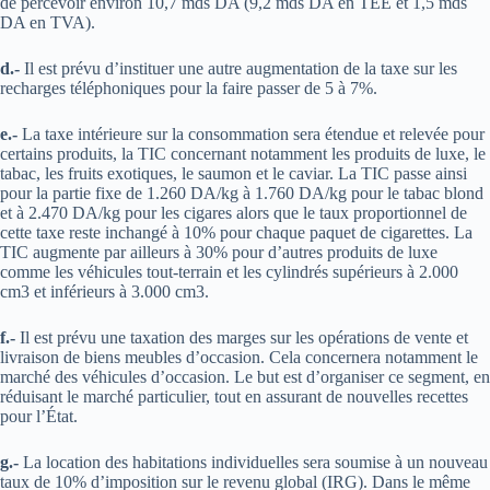
de percevoir environ 10,7 mds DA (9,2 mds DA en TEE et 1,5 mds
DA en TVA).
d.-
Il est prévu d’instituer une autre augmentation de la taxe sur les
recharges téléphoniques pour la faire passer de 5 à 7%.
e.-
La taxe intérieure sur la consommation sera étendue et relevée pour
certains produits, la TIC concernant notamment les produits de luxe, le
tabac, les fruits exotiques, le saumon et le caviar. La TIC passe ainsi
pour la partie fixe de 1.260 DA/kg à 1.760 DA/kg pour le tabac blond
et à 2.470 DA/kg pour les cigares alors que le taux proportionnel de
cette taxe reste inchangé à 10% pour chaque paquet de cigarettes. La
TIC augmente par ailleurs à 30% pour d’autres produits de luxe
comme les véhicules tout-terrain et les cylindrés supérieurs à 2.000
cm3 et inférieurs à 3.000 cm3.
f.-
Il est prévu une taxation des marges sur les opérations de vente et
livraison de biens meubles d’occasion. Cela concernera notamment le
marché des véhicules d’occasion. Le but est d’organiser ce segment, en
réduisant le marché particulier, tout en assurant de nouvelles recettes
pour l’État.
g.-
La location des habitations individuelles sera soumise à un nouveau
taux de 10% d’imposition sur le revenu global (IRG). Dans le même