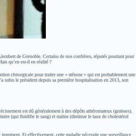
d’Alembert de Grenoble. Certains de nos confrères, réputés pourtant pour
ais qu’en est-il en réalité ?
ntion chirurgicale pour traiter une « sténose » qui est probablement une
 subis le président depuis sa première hospitalisation en 2013, son
étrécissement est dû généralement à des dépôts athéromateux (graisses).
aire (qui fluidifie le sang) et statine (diminue le taux de cholestérol
ux imminent. Et effectivement, cette maladie nécessite une surveillance