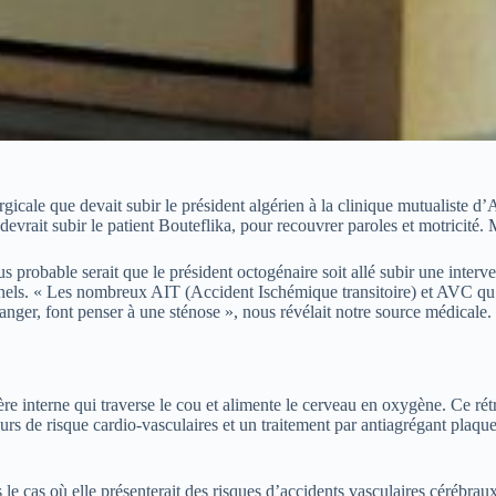
urgicale que devait subir le président algérien à la clinique mutualiste 
evrait subir le patient Bouteflika, pour recouvrer paroles et motricité. M
probable serait que le président octogénaire soit allé subir une interve
nels. « Les nombreux AIT (Accident Ischémique transitoire) et AVC qu’a
ranger, font penser à une sténose », nous révélait notre source médicale.
tère interne qui traverse le cou et alimente le cerveau en oxygène. Ce r
urs de risque cardio-vasculaires et un traitement par antiagrégant plaquett
ns le cas où elle présenterait des risques d’accidents vasculaires cérébra