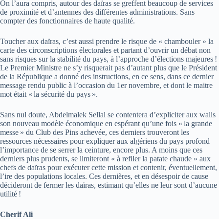
On l’aura compris, autour des daïras se greffent beaucoup de services
de proximité et d’antennes des différentes administrations. Sans
compter des fonctionnaires de haute qualité.
Toucher aux daïras, c’est aussi prendre le risque de « chambouler » la
carte des circonscriptions électorales et partant d’ouvrir un débat non
sans risques sur la stabilité du pays, à l’approche d’élections majeures !
Le Premier Ministre ne s’y risquerait pas d’autant plus que le Président
de la République a donné des instructions, en ce sens, dans ce dernier
message rendu public à l’occasion du 1er novembre, et dont le maitre
mot était « la sécurité du pays ».
Sans nul doute, Abdelmalek Sellal se contentera d’expliciter aux walis
son nouveau modèle économique en espérant qu’une fois « la grande
messe » du Club des Pins achevée, ces derniers trouveront les
ressources nécessaires pour expliquer aux algériens du pays profond
l’importance de se serrer la ceinture, encore plus. A moins que ces
derniers plus prudents, se limiteront « à refiler la patate chaude » aux
chefs de daïras pour exécuter cette mission et contenir, éventuellement,
l’ire des populations locales. Ces dernières, et en désespoir de cause
décideront de fermer les daïras, estimant qu’elles ne leur sont d’aucune
utilité !
Cherif Ali