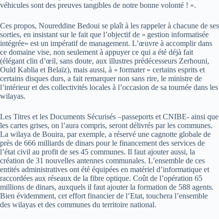
véhicules sont des preuves tangibles de notre bonne volonté ! ».
Ces propos, Noureddine Bedoui se plaît à les rappeler à chacune de ses
sorties, en insistant sur le fait que l’objectif de « gestion informatisée
intégrée» est un impératif de management. L’œuvre à accomplir dans
ce domaine vise, non seulement à appuyer ce qui a été déjà fait
(élégant clin d’œil, sans doute, aux illustres prédécesseurs Zerhouni,
Ould Kablia et Belaïz), mais aussi, à « formater » certains esprits et
certains disques durs, a fait remarquer non sans rire, le ministre de
l’intérieur et des collectivités locales à l’occasion de sa tournée dans les
wilayas.
Les Titres et les Documents Sécurisés –passeports et CNIBE- ainsi que
les cartes grises, on l’aura compris, seront délivrés par les communes.
La wilaya de Bouira, par exemple, a réservé une cagnotte globale de
près de 666 milliards de dinars pour le financement des services de
l’état civil au profit de ses 45 communes. Il faut ajouter aussi, la
création de 31 nouvelles antennes communales. L’ensemble de ces
entités administratives ont été équipées en matériel d’informatique et
raccordées aux réseaux de la fibre optique. Coût de l’opération 65
millions de dinars, auxquels il faut ajouter la formation de 588 agents.
Bien évidemment, cet effort financier de l’Etat, touchera l’ensemble
des wilayas et des communes du territoire national.