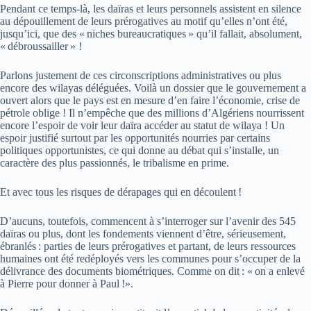
Pendant ce temps-là, les daïras et leurs personnels assistent en silence
au dépouillement de leurs prérogatives au motif qu’elles n’ont été,
jusqu’ici, que des « niches bureaucratiques » qu’il fallait, absolument,
« débroussailler » !
Parlons justement de ces circonscriptions administratives ou plus
encore des wilayas déléguées. Voilà un dossier que le gouvernement a
ouvert alors que le pays est en mesure d’en faire l’économie, crise de
pétrole oblige ! Il n’empêche que des millions d’Algériens nourrissent
encore l’espoir de voir leur daïra accéder au statut de wilaya ! Un
espoir justifié surtout par les opportunités nourries par certains
politiques opportunistes, ce qui donne au débat qui s’installe, un
caractère des plus passionnés, le tribalisme en prime.
Et avec tous les risques de dérapages qui en découlent !
D’aucuns, toutefois, commencent à s’interroger sur l’avenir des 545
daïras ou plus, dont les fondements viennent d’être, sérieusement,
ébranlés : parties de leurs prérogatives et partant, de leurs ressources
humaines ont été redéployés vers les communes pour s’occuper de la
délivrance des documents biométriques. Comme on dit : « on a enlevé
à Pierre pour donner à Paul !».