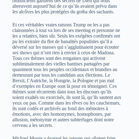
omniscients gardiens des secrets de Dieu qui nous
abreuvent aujourd’hui de ce qu’ils avaient prévu dans
les alcôves les plus protégées du gotha des sachants.
Et ces véritables vraies raisons Trump ne les a pas
claironnées à tout va lors de ses meeting et personne ne
les a relatées, bien sûr. Seuls les exégètes confirmés ont
pu les extraire du flot de banalités populistes qu’il a
déversé sur les masses qui s’agglutinaient pour écouter
ses shows qui n’ont rien à envier à ceux de Madona.
Tous ces thèmes sont des rengaines qui activent
subliminalement des vielles hantises partagées par
quasiment tous les peuples occidentaux et brandies au
demeurant par tous les candidats aux élections. Le
Brexit, l’Autriche, la Hongrie, la Pologne et pas mal
d’exemples en Europe sont là pour en témoigner. Ces
thèmes sont récurrents dans tous les discours qu’ils
soient exaltés ou exorcisés, ils sont là, qu’ils sautent aux
yeux ou pas. Comme dans les rêves ou les cauchemars,
ils sont codés et archivés au fond des mémoires à
émotions, avec des homonymes, homophones, par
allusion, métonymie et autres subterfuges dont notre
cerveau a les secrets.
Michael Moore a évoqué les raisons qui allaient faire