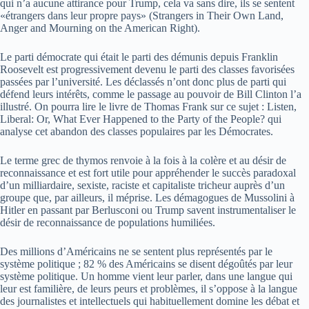
qui n’a aucune attirance pour Trump, cela va sans dire, ils se sentent
«étrangers dans leur propre pays» (Strangers in Their Own Land,
Anger and Mourning on the American Right).
Le parti démocrate qui était le parti des démunis depuis Franklin
Roosevelt est progressivement devenu le parti des classes favorisées
passées par l’université. Les déclassés n’ont donc plus de parti qui
défend leurs intérêts, comme le passage au pouvoir de Bill Clinton l’a
illustré. On pourra lire le livre de Thomas Frank sur ce sujet : Listen,
Liberal: Or, What Ever Happened to the Party of the People? qui
analyse cet abandon des classes populaires par les Démocrates.
Le terme grec de thymos renvoie à la fois à la colère et au désir de
reconnaissance et est fort utile pour appréhender le succès paradoxal
d’un milliardaire, sexiste, raciste et capitaliste tricheur auprès d’un
groupe que, par ailleurs, il méprise. Les démagogues de Mussolini à
Hitler en passant par Berlusconi ou Trump savent instrumentaliser le
désir de reconnaissance de populations humiliées.
Des millions d’Américains ne se sentent plus représentés par le
système politique ; 82 % des Américains se disent dégoûtés par leur
système politique. Un homme vient leur parler, dans une langue qui
leur est familière, de leurs peurs et problèmes, il s’oppose à la langue
des journalistes et intellectuels qui habituellement domine les débat et