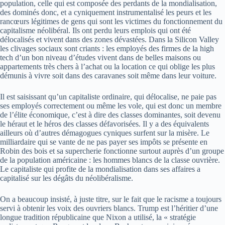
population, celle qui est composée des perdants de la mondialisation,
des dominés donc, et a cyniquement instrumentalisé les peurs et les
rancœurs légitimes de gens qui sont les victimes du fonctionnement du
capitalisme néolibéral. Ils ont perdu leurs emplois qui ont été
délocalisés et vivent dans des zones dévastées. Dans la Silicon Valley
les clivages sociaux sont criants : les employés des firmes de la high
tech d’un bon niveau d’études vivent dans de belles maisons ou
appartements très chers à l’achat ou la location ce qui oblige les plus
démunis à vivre soit dans des caravanes soit même dans leur voiture.
Il est saisissant qu’un capitaliste ordinaire, qui délocalise, ne paie pas
ses employés correctement ou même les vole, qui est donc un membre
de l’élite économique, c’est à dire des classes dominantes, soit devenu
le héraut et le héros des classes défavorisées. Il y a des équivalents
ailleurs où d’autres démagogues cyniques surfent sur la misère. Le
milliardaire qui se vante de ne pas payer ses impôts se présente en
Robin des bois et sa supercherie fonctionne surtout auprès d’un groupe
de la population américaine : les hommes blancs de la classe ouvrière.
Le capitaliste qui profite de la mondialisation dans ses affaires a
capitalisé sur les dégâts du néolibéralisme.
On a beaucoup insisté, à juste titre, sur le fait que le racisme a toujours
servi à obtenir les voix des ouvriers blancs. Trump est l’héritier d’une
longue tradition républicaine que Nixon a utilisé, la « stratégie