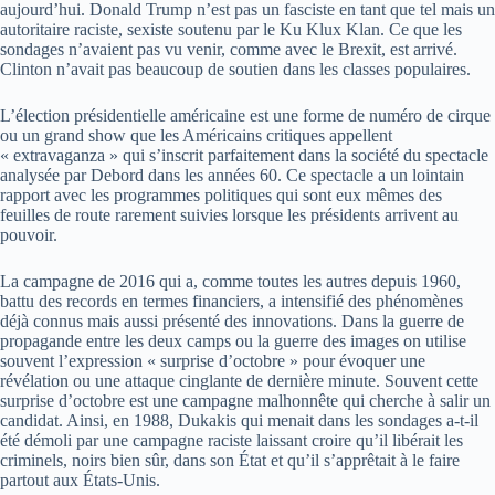
aujourd’hui. Donald Trump n’est pas un fasciste en tant que tel mais un
autoritaire raciste, sexiste soutenu par le Ku Klux Klan. Ce que les
sondages n’avaient pas vu venir, comme avec le Brexit, est arrivé.
Clinton n’avait pas beaucoup de soutien dans les classes populaires.
L’élection présidentielle américaine est une forme de numéro de cirque
ou un grand show que les Américains critiques appellent
« extravaganza » qui s’inscrit parfaitement dans la société du spectacle
analysée par Debord dans les années 60. Ce spectacle a un lointain
rapport avec les programmes politiques qui sont eux mêmes des
feuilles de route rarement suivies lorsque les présidents arrivent au
pouvoir.
La campagne de 2016 qui a, comme toutes les autres depuis 1960,
battu des records en termes financiers, a intensifié des phénomènes
déjà connus mais aussi présenté des innovations. Dans la guerre de
propagande entre les deux camps ou la guerre des images on utilise
souvent l’expression « surprise d’octobre » pour évoquer une
révélation ou une attaque cinglante de dernière minute. Souvent cette
surprise d’octobre est une campagne malhonnête qui cherche à salir un
candidat. Ainsi, en 1988, Dukakis qui menait dans les sondages a-t-il
été démoli par une campagne raciste laissant croire qu’il libérait les
criminels, noirs bien sûr, dans son État et qu’il s’apprêtait à le faire
partout aux États-Unis.