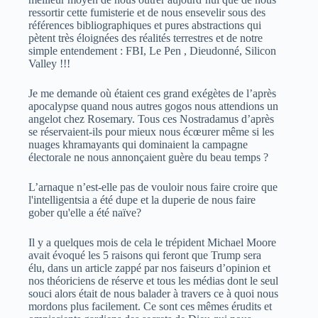
ressortir cette fumisterie et de nous ensevelir sous des
références bibliographiques et pures abstractions qui
pètent très éloignées des réalités terrestres et de notre
simple entendement : FBI, Le Pen , Dieudonné, Silicon
Valley !!!
Je me demande où étaient ces grand exégètes de l’après
apocalypse quand nous autres gogos nous attendions un
angelot chez Rosemary. Tous ces Nostradamus d’après
se réservaient-ils pour mieux nous écœurer même si les
nuages khramayants qui dominaient la campagne
électorale ne nous annonçaient guère du beau temps ?
L’arnaque n’est-elle pas de vouloir nous faire croire que
l'intelligentsia a été dupe et la duperie de nous faire
gober qu'elle a été naïve?
Il y a quelques mois de cela le trépident Michael Moore
avait évoqué les 5 raisons qui feront que Trump sera
élu, dans un article zappé par nos faiseurs d’opinion et
nos théoriciens de réserve et tous les médias dont le seul
souci alors était de nous balader à travers ce à quoi nous
mordons plus facilement. Ce sont ces mêmes érudits et