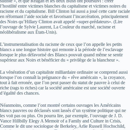
sudiste », et que Reagan et les deux Bush ont poursuivi : créer
l’hostilité entre victimes blanches du capitalisme et victimes noires du
racisme et du capitalisme. Bill Clinton lui aussi a joué cette carte raciale
en réformant l’aide sociale et favorisant l’incarcération, principalement
des Noirs qu’Hillary Clinton avait appelé «super-prédateurs». (Lire
l’ouvrage de Sylvie Laurent, La Couleur du marché, racisme et
néolibéralisme aux États-Unis).
L’instrumentalisation du racisme de ceux que l’on appelle les petits
blancs a une longue histoire qui remonte à la période de l’esclavage
lorsque le plus défavorisé des Blancs pouvait quand même se sentir
supérieur aux Noirs et bénéficier du « privilège de la blancheur ».
La vénération d’un capitaliste milliardaire ordinaire se comprend aussi
lorsque l’on connaît la prégnance du « rêve américain », la croyance,
tout à fait erronée, que l’on peut passer du statut de pauvre à celui de
riche (rags to riches) car la société américaine est une société ouverte
d’égalité des chances.
Néanmoins, comme l’ont montré certains ouvrages les Américains
blancs pauvres ou déclassés sont lassés d’un système politique qui ne
les voit pas ou plus. On pourra lire, par exemple, l’ouvrage de J. D.
Vance Hillbilly Elegy A Memoir of a Family and Culture in Crisis,
Comme le dit une sociologue de Berkeley, Arlie Russell Hochschild,