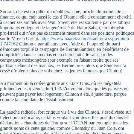
Surtout, elle est un pilier du néolibéralisme, proche du monde de la
finance, ce qui était aussi le cas d’Obama, elle a constamment cherché
à cacher ses amitiés avec Wall Street, elle est soutenue par des lobbys
importants et dépend de la générosité de Haim Saban, un lobbyiste
pro-Israël qui n’est pas exactement mesuré dans ses positions politiques
sur le Moyen Orient.
https://www.haaretz.com/israel-news/.premium-
1.747162
Clinton a par ailleurs avec l’aide de l’appareil du parti
démocrate torpillé la campagne de Bernie Sanders, en bénéficiant de
complicités dans les médias et en cherchant à le salir par des
campagnes mensongères (par exemple en faisant croire que ses
partisans étaient des machos, les Bernie bros, alors que Sanders n’a
cessé d’obtenir plus de voix chez les jeunes femmes que Clinton).
Au moment où la colère gronde aux États-Unis, où les inégalités
grimpent et les revenus du 0,1 % s’envolent alors que les pauvres ne
peuvent plus payer leur logement, Clinton a été, à juste titre, perçue
comme la candidate de l’Establishment.
La gauche radicale, fort critique vis à vis des Clinton, s’est divisée sur
l’élection américaine, certains voulant voir des effets positifs dans les
déclarations chaotiques de Trump sur l’OTAN par exemple mais les
grands noms de cette gauche, comme Chomsky ou Juan Cole, ont
rejoint Sanders ou Elizabeth Warren à la gauche de Clinton chez les