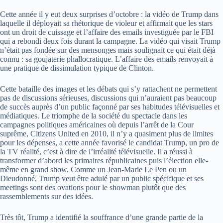
Cette année il y eut deux surprises d’octobre : la vidéo de Trump dans
laquelle il déployait sa rhétorique de violeur et affirmait que les stars
ont un droit de cuissage et l’affaire des emails investiguée par le FBI
qui a rebondi deux fois durant la campagne. La vidéo qui visait Trump
n’était pas fondée sur des mensonges mais soulignait ce qui était déjà
connu : sa goujaterie phallocratique. L’affaire des emails renvoyait à
une pratique de dissimulation typique de Clinton.
Cette bataille des images et les débats qui s’y rattachent ne permettent
pas de discussions sérieuses, discussions qui n’auraient pas beaucoup
de succès auprès d’un public façonné par ses habitudes télévisuelles et
médiatiques. Le triomphe de la société du spectacle dans les
campagnes politiques américaines où depuis l’arrêt de la Cour
suprême, Citizens United en 2010, il n’y a quasiment plus de limites
pour les dépenses, a cette année favorisé le candidat Trump, un pro de
la TV réalité, c’est à dire de l’irréalité télévisuelle. Il a réussi à
transformer d’abord les primaires républicaines puis l’élection elle-
même en grand show. Comme un Jean-Marie Le Pen ou un
Dieudonné, Trump veut être adulé par un public spécifique et ses
meetings sont des ovations pour le showman plutôt que des
rassemblements sur des idées.
Très tôt, Trump a identifié la souffrance d’une grande partie de la