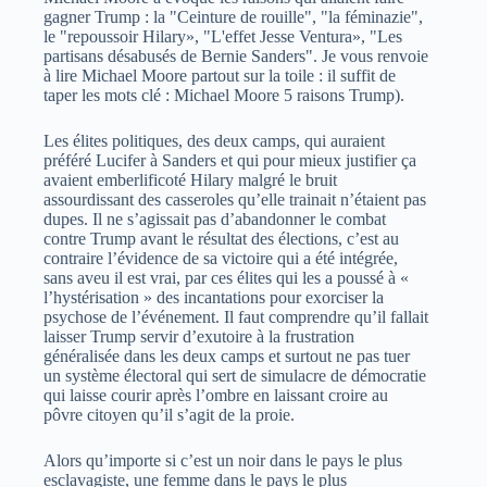
gagner Trump : la "Ceinture de rouille", "la féminazie",
le "repoussoir Hilary», "L'effet Jesse Ventura», "Les
partisans désabusés de Bernie Sanders". Je vous renvoie
à lire Michael Moore partout sur la toile : il suffit de
taper les mots clé : Michael Moore 5 raisons Trump).
Les élites politiques, des deux camps, qui auraient
préféré Lucifer à Sanders et qui pour mieux justifier ça
avaient emberlificoté Hilary malgré le bruit
assourdissant des casseroles qu’elle trainait n’étaient pas
dupes. Il ne s’agissait pas d’abandonner le combat
contre Trump avant le résultat des élections, c’est au
contraire l’évidence de sa victoire qui a été intégrée,
sans aveu il est vrai, par ces élites qui les a poussé à «
l’hystérisation » des incantations pour exorciser la
psychose de l’événement. Il faut comprendre qu’il fallait
laisser Trump servir d’exutoire à la frustration
généralisée dans les deux camps et surtout ne pas tuer
un système électoral qui sert de simulacre de démocratie
qui laisse courir après l’ombre en laissant croire au
pôvre citoyen qu’il s’agit de la proie.
Alors qu’importe si c’est un noir dans le pays le plus
esclavagiste, une femme dans le pays le plus