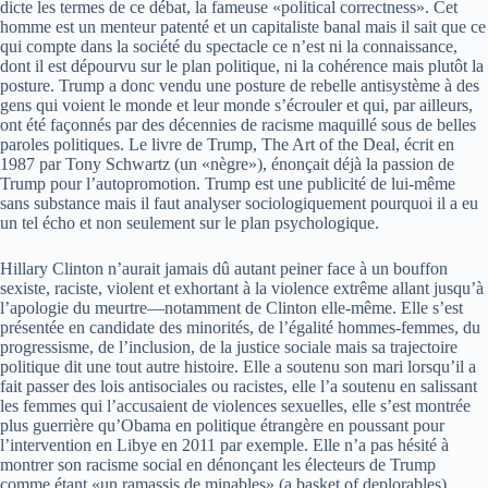
dicte les termes de ce débat, la fameuse «political correctness». Cet
homme est un menteur patenté et un capitaliste banal mais il sait que ce
qui compte dans la société du spectacle ce n’est ni la connaissance,
dont il est dépourvu sur le plan politique, ni la cohérence mais plutôt la
posture. Trump a donc vendu une posture de rebelle antisystème à des
gens qui voient le monde et leur monde s’écrouler et qui, par ailleurs,
ont été façonnés par des décennies de racisme maquillé sous de belles
paroles politiques. Le livre de Trump, The Art of the Deal, écrit en
1987 par Tony Schwartz (un «nègre»), énonçait déjà la passion de
Trump pour l’autopromotion. Trump est une publicité de lui-même
sans substance mais il faut analyser sociologiquement pourquoi il a eu
un tel écho et non seulement sur le plan psychologique.
Hillary Clinton n’aurait jamais dû autant peiner face à un bouffon
sexiste, raciste, violent et exhortant à la violence extrême allant jusqu’à
l’apologie du meurtre—notamment de Clinton elle-même. Elle s’est
présentée en candidate des minorités, de l’égalité hommes-femmes, du
progressisme, de l’inclusion, de la justice sociale mais sa trajectoire
politique dit une tout autre histoire. Elle a soutenu son mari lorsqu’il a
fait passer des lois antisociales ou racistes, elle l’a soutenu en salissant
les femmes qui l’accusaient de violences sexuelles, elle s’est montrée
plus guerrière qu’Obama en politique étrangère en poussant pour
l’intervention en Libye en 2011 par exemple. Elle n’a pas hésité à
montrer son racisme social en dénonçant les électeurs de Trump
comme étant «un ramassis de minables» (a basket of deplorables).