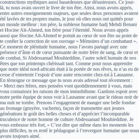
constructions mythiques aussi hasardeuses que désastreuses. Ce jour-
là, tu nous avais ouvert le livre de ton être. Ainsi, nous avons appris,
entre autres enseignements majeurs, que seules deux personnes avaient
été lavées de tes propres mains, le jour où elles nous ont quittés pour
un monde meilleur : ton père, la noblesse humaine hadj Mehdi Benani
et Hocine Aït-Ahmed, ton frère pour l’éternité. Nous avons appris
aussi que Hocine Aït-Ahmed te portait au cœur de son être au point de
te confier la correction de son ouvrage « Mémoires d’un combattant ».
Ce moment de plénitude humaine, nous l’avons partagé avec une
présence d’âme et de cœur puissante de notre frère de sang, de cœur et
de combat, Si Abdessamad Mouhieddine, l’autre soleil humain de nos
êtres que ton printemps chérissait tant. Comme pour nous apprendre
que notre idéal nord-africain était à la portée de nos rêves, tu n’as eu de
cesse d’entretenir l’espoir d’une autre rencontre chez-toi à Lausanne.
En témoigne ce message que tu nous avais adressé tout récemment :
« Merci mes frères, mes pensées vont quotidiennement à vous, mais
vous connaissez les raisons de mon immobilisme. Gardons espoir avec
notre petite équipe de nous voir à Lausanne avant que le rideau noir de
ma nuit ne tombe. Prenons l’engagement de manger une belle fondue
au fromage (gruyère, vacherin), façon de transmettre aux jeunes
générations le goût des belles choses et d’apprécier l’incomparable
truculence de notre homme de culture Abdessamad Mouhieddine. Je
vous embrasse très fort, » C’est dire que même dans les moments les
plus difficiles, tu es resté le pédagogue à l’envergure humaine que nous
avons toujours aimé.