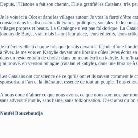
Depuis, l’Histoire a fait son chemin. Elle a gratifié les Catalans, très p
Je le vois ici à Olot et dans les villages autour. Je vois la fierté d’être
constate dans les discussions littéraires, politiques, sociales. Je le cons
villages propres et beaux. La Catalogne n’est pas folklorique. La Catalo
joueurs de Barça, vrai, mais ils ont leur place, leurs éditeurs, leurs crit
Je m’émerveille à chaque fois que je suis devant la façade d’une librair
à rêver. Je me vois en Kabylie devant une librairie oùles livres écrits 
dans un resto entrain de choisir dans un menu écrit en kabyle. Je m’imag
j’ai trouvé, en version bilingue (catalan et kabyle), dans une librairie à 
Les Catalans ont conscience de ce qu’ils ont et ils savent comment le chér
sponsorisent l’art et la littérature, essence de tout un peuple. Tous et to
A nous donc d’aimer ce que nous avons, ce que nous sommes, par nous-
sans adversité inutile, sans haine, sans folklorisation. C’est ainsi qu’o
Noufel Bouzeboudja