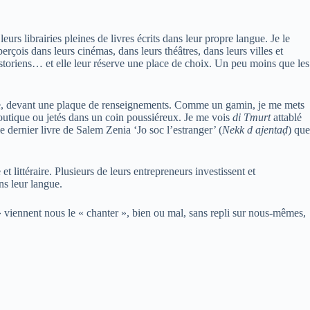
eurs librairies pleines de livres écrits dans leur propre langue. Je le
perçois dans leurs cinémas, dans leurs théâtres, dans leurs villes et
historiens… et elle leur réserve une place de choix. Un peu moins que les
tre, devant une plaque de renseignements. Comme un gamin, je me mets
boutique ou jetés dans un coin poussiéreux. Je me vois
di Tmurt
attablé
 dernier livre de Salem Zenia ‘Jo soc l’estranger’ (
Nekk d ajentaḍ
) que
t littéraire. Plusieurs de leurs entrepreneurs investissent et
ans leur langue.
iennent nous le « chanter », bien ou mal, sans repli sur nous-mêmes,