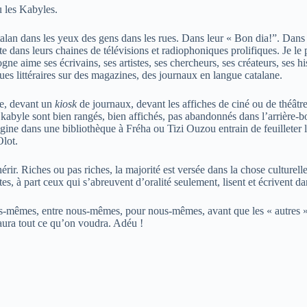
eu les Kabyles.
 catalan dans les yeux des gens dans les rues. Dans leur « Bon dia!”. Dans l
tate dans leurs chaines de télévisions et radiophoniques prolifiques. Je le 
gne aime ses écrivains, ses artistes, ses chercheurs, ses créateurs, ses 
iques littéraires sur des magazines, des journaux en langue catalane.
ie, devant un
kiosk
de journaux, devant les affiches de ciné ou de théâ
en kabyle sont bien rangés, bien affichés, pas abandonnés dans l’arrière-
ine dans une bibliothèque à Fréha ou Tizi Ouzou entrain de feuilleter le
Olot.
ir. Riches ou pas riches, la majorité est versée dans la chose culturelle e
utes, à part ceux qui s’abreuvent d’oralité seulement, lisent et écrivent d
mêmes, entre nous-mêmes, pour nous-mêmes, avant que les « autres » v
n aura tout ce qu’on voudra. Adéu !