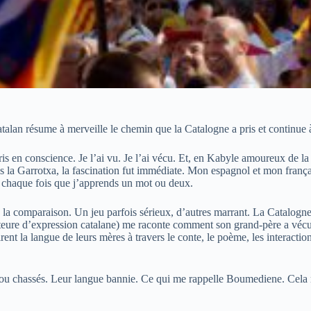
catalan résume à merveille le chemin que la Catalogne a pris et continue
is en conscience. Je l’ai vu. Je l’ai vécu. Et, en Kabyle amoureux de la v
ns la Garrotxa, la fascination fut immédiate. Mon espagnol et mon frança
à chaque fois que j’apprends un mot ou deux.
 la comparaison. Un jeu parfois sérieux, d’autres marrant. La Catalogn
uteure d’expression catalane) me raconte comment son grand-père a vécu
nt la langue de leurs mères à travers le conte, le poème, les interaction
s ou chassés. Leur langue bannie. Ce qui me rappelle Boumediene. Cela m