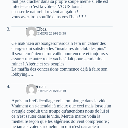
faut pas cracher dans sa propre soupe même si elle est
infecte car c'est la vôtre à VOUS tous !
chasser le naturel il revient au galop !
vous avez trop soufflé dans vos l'ben !!!!!
elvez Elbaz
20 SEPTEMBRE 2016/18H48
Ce makhzen araboalgeromarocain fera un cahier des
charges qui satisfera les "insulaires du club des pins"
Il sera leur énième trouvaille pour encore et toujours s
assurer une autre rente vache à lait pour s enrichir et
ruiner l Algérie et ses peuples
La maffia des concessions commence déjà à faire son
lobbying….!
deradji nair
20 SEPTEMBRE 2016/19H10
Après un bref décollage voila on plonge dans le vide.
Vraiment on s'attendait à mieux que ceci mais lorsqu'un
aveugle conduit une troupe qu'attendons nous de lui si
ce n'est sauter dans le vide. Mercie maitre voila la
meilleure leçon que les algériens doivent comprendre ;
ne jamais voter sur quelqu'un qui n'est pas apte à