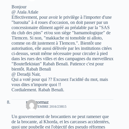
Bonjour
@ Atala Atlale
Effectivement, pour avoir le privilège à l'importer d'une
"barouita" à 4 roues d'occasion, on doit passer par un
concessionaire dûment agréé au préalable par la "SAS
du club des pins" et/ou son siège "hamamologique" de
Tlemcen. Si non, "makkache ni tomobile ni alloto,
comme on dit justement à Tlemcen.". Bientôt une
autorisation, elle aussi délivrée par les institutions citées
ci-dessus, serait même nécessaire pour circuler à pied
dans les rues des villes et des campagnes du merveilleux
"Bouteflekistan" Rabah Benali. Patience c'est pour
bientôt. Rabah Benali
@ Deradji Nair,
Qui a voté pour qui ?? Excusez l'acidité du mot, mais
vous dites n'importe quoi !!
Cordialement. Rabah Benali.
ryan gormaz
21 SEPTEMBRE 2016/23H15
Un gouvernement de brocantiers ne peut ramener que
de la brocante, al Khorda, et les carcasses accidentées,
quoi une poubelle est l'objectif des pseudo réformes