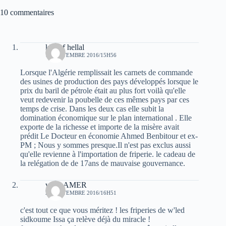
10 commentaires
khelaf hellal
19 SEPTEMBRE 2016/15H56
Lorsque l'Algérie remplissait les carnets de commande
des usines de production des pays développés lorsque le
prix du baril de pétrole était au plus fort voilà qu'elle
veut redevenir la poubelle de ces mêmes pays par ces
temps de crise. Dans les deux cas elle subit la
domination économique sur le plan international . Elle
exporte de la richesse et importe de la misère avait
prédit Le Docteur en économie Ahmed Benbitour et ex-
PM ; Nous y sommes presque.Il n'est pas exclus aussi
qu'elle revienne à l'importation de friperie. le cadeau de
la relégation de de 17ans de mauvaise gouvernance.
veriteAMER
20 SEPTEMBRE 2016/16H51
c'est tout ce que vous méritez ! les friperies de w'led
sidkoume Issa ça relève déjà du miracle !