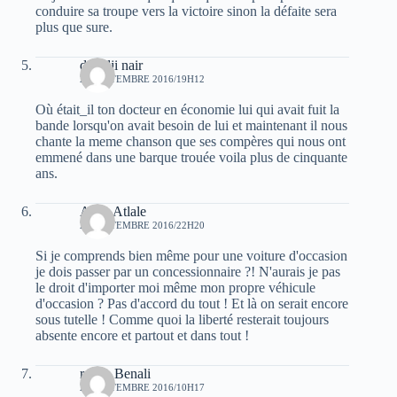
conduire sa troupe vers la victoire sinon la défaite sera
plus que sure.
deradji nair
20 SEPTEMBRE 2016/19H12
Où était_il ton docteur en économie lui qui avait fuit la
bande lorsqu'on avait besoin de lui et maintenant il nous
chante la meme chanson que ses compères qui nous ont
emmené dans une barque trouée voila plus de cinquante
ans.
Atala Atlale
20 SEPTEMBRE 2016/22H20
Si je comprends bien même pour une voiture d'occasion
je dois passer par un concessionnaire ?! N'aurais je pas
le droit d'importer moi même mon propre véhicule
d'occasion ? Pas d'accord du tout ! Et là on serait encore
sous tutelle ! Comme quoi la liberté resterait toujours
absente encore et partout et dans tout !
rabah Benali
21 SEPTEMBRE 2016/10H17