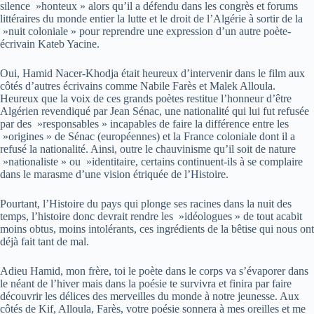
silence »honteux » alors qu’il a défendu dans les congrès et forums
littéraires du monde entier la lutte et le droit de l’Algérie à sortir de la
»nuit coloniale » pour reprendre une expression d’un autre poète-
écrivain Kateb Yacine.
Oui, Hamid Nacer-Khodja était heureux d’intervenir dans le film aux
côtés d’autres écrivains comme Nabile Farès et Malek Alloula.
Heureux que la voix de ces grands poètes restitue l’honneur d’être
Algérien revendiqué par Jean Sénac, une nationalité qui lui fut refusée
par des »responsables » incapables de faire la différence entre les
»origines » de Sénac (européennes) et la France coloniale dont il a
refusé la nationalité. Ainsi, outre le chauvinisme qu’il soit de nature
»nationaliste » ou »identitaire, certains continuent-ils à se complaire
dans le marasme d’une vision étriquée de l’Histoire.
Pourtant, l’Histoire du pays qui plonge ses racines dans la nuit des
temps, l’histoire donc devrait rendre les »idéologues » de tout acabit
moins obtus, moins intolérants, ces ingrédients de la bêtise qui nous ont
déjà fait tant de mal.
Adieu Hamid, mon frère, toi le poète dans le corps va s’évaporer dans
le néant de l’hiver mais dans la poésie te survivra et finira par faire
découvrir les délices des merveilles du monde à notre jeunesse. Aux
côtés de Kif, Alloula, Farès, votre poésie sonnera à mes oreilles et me