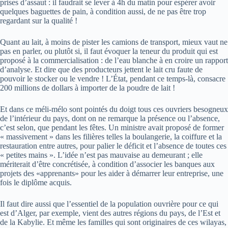
prises d’assaut : il faudrait se lever à 4h du matin pour espérer avoir
quelques baguettes de pain, à condition aussi, de ne pas être trop
regardant sur la qualité !
Quant au lait, à moins de pister les camions de transport, mieux vaut ne
pas en parler, ou plutôt si, il faut évoquer la teneur du produit qui est
proposé à la commercialisation : de l’eau blanche à en croire un rapport
d’analyse. Et dire que des producteurs jettent le lait cru faute de
pouvoir le stocker ou le vendre ! L’État, pendant ce temps-là, consacre
200 millions de dollars à importer de la poudre de lait !
Et dans ce méli-mélo sont pointés du doigt tous ces ouvriers besogneux
de l’intérieur du pays, dont on ne remarque la présence ou l’absence,
c’est selon, que pendant les fêtes. Un ministre avait proposé de former
« massivement » dans les filières telles la boulangerie, la coiffure et la
restauration entre autres, pour palier le déficit et l’absence de toutes ces
« petites mains ». L’idée n’est pas mauvaise au demeurant ; elle
mériterait d’être concrétisée, à condition d’associer les banques aux
projets des «apprenants» pour les aider à démarrer leur entreprise, une
fois le diplôme acquis.
Il faut dire aussi que l’essentiel de la population ouvrière pour ce qui
est d’Alger, par exemple, vient des autres régions du pays, de l’Est et
de la Kabylie. Et même les familles qui sont originaires de ces wilayas,