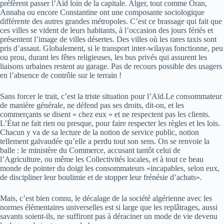
préfèrent passer l’Aïd loin de la capitale. Alger, tout comme Oran,
Annaba ou encore Constantine ont une composante sociologique
différente des autres grandes métropoles. C’est ce brassage qui fait que
ces villes se vident de leurs habitants, à l’occasion des jours fériés et
présentent l’image de villes désertes. Des villes où les rares taxis sont
pris d’assaut. Globalement, si le transport inter-wilayas fonctionne, peu
ou prou, durant les fêtes religieuses, les bus privés qui assurent les
liaisons urbaines restent au garage. Pas de recours possible des usagers
en l’absence de contrôle sur le terrain !
Sans forcer le trait, c’est la triste situation pour l’Aïd.Le consommateur
de manière générale, ne défend pas ses droits, dit-on, et les
commerçants se disent « chez eux » et ne respectent pas les clients.
L’État ne fait rien ou presque, pour faire respecter les règles et les lois.
Chacun y va de sa lecture de la notion de service public, notion
tellement galvaudée qu’elle a perdu tout son sens. On se renvoie la
balle : le ministère du Commerce, accusant tantôt celui de
l’Agriculture, ou même les Collectivités locales, et à tout ce beau
monde de pointer du doigt les consommateurs «incapables, selon eux,
de discipliner leur boulimie et de stopper leur frénésie d’achats».
Mais, c’est bien connu, le décalage de la société algérienne avec les
normes élémentaires universelles est si large que les replâtrages, aussi
savants soient-ils, ne suffiront pas à déraciner un mode de vie devenu