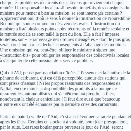
charge les problèmes récurrents des citoyens qui reviennent chaque
rentrée. Un responsable local, a-t-il besoin, toutefois, des consignes du
ministre pour mener à bien sa mission, se sont interrogés certains ?
Apparemment oui, d’où le sens à donner à l’instruction de Noureddine
Bedoui, qui sonne comme un désaveu des walis. L’instruction du
ministre a listé plusieurs points noirs récurrents où la rentrée scolaire et
la rentrée sociale se sont taillé la part du lion. Elle a fait l’impasse,
toutefois, sur « le ramassage des ordures ménagères » dont le plus gros
serait constitué par les déchets conséquents à l’abattage des moutons.
Une omission qui va, peut-être, obliger le ministre à signer une
«instruction-bis» pour obliger les responsables des collectivités locales
à s’acquitter de cette mission de « service public ».
Qui dit Aïd, pense par association d’idées à l’essence et la hantise de la
pénurie de carburant, qui est déjà perceptible, autour des stations qui
sont prises d’assaut ! Ni les propos rassurants des responsables de
Naftal, encore moins la disponibilité des produits à la pompe ne
rassurent les automobilistes qui s’entêteront «à prendre la file»,
nonobstant la chaleur caniculaire ! Il faut dire aussi que beaucoup
d’entre eux ont été échaudés par la dernière crise des carburants !
Parler de pain la veille de l’Aïd, c’est aussi évoquer sa rareté pendant et
après les fêtes. Certains en stockent à volonté, pour jeter presque tout,
par la suite. Les rares boulangeries ouvertes le jour de l’Aïd, seront