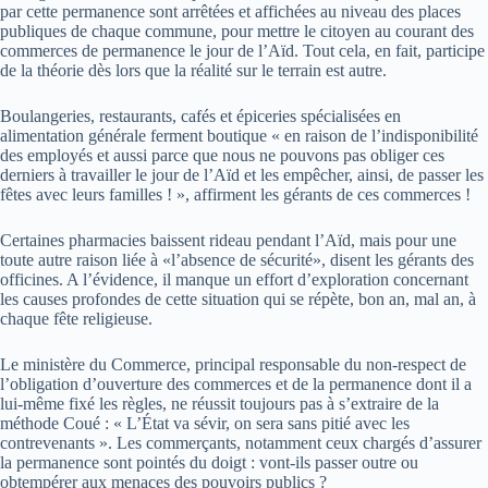
par cette permanence sont arrêtées et affichées au niveau des places
publiques de chaque commune, pour mettre le citoyen au courant des
commerces de permanence le jour de l’Aïd. Tout cela, en fait, participe
de la théorie dès lors que la réalité sur le terrain est autre.
Boulangeries, restaurants, cafés et épiceries spécialisées en
alimentation générale ferment boutique « en raison de l’indisponibilité
des employés et aussi parce que nous ne pouvons pas obliger ces
derniers à travailler le jour de l’Aïd et les empêcher, ainsi, de passer les
fêtes avec leurs familles ! », affirment les gérants de ces commerces !
Certaines pharmacies baissent rideau pendant l’Aïd, mais pour une
toute autre raison liée à «l’absence de sécurité», disent les gérants des
officines. A l’évidence, il manque un effort d’exploration concernant
les causes profondes de cette situation qui se répète, bon an, mal an, à
chaque fête religieuse.
Le ministère du Commerce, principal responsable du non-respect de
l’obligation d’ouverture des commerces et de la permanence dont il a
lui-même fixé les règles, ne réussit toujours pas à s’extraire de la
méthode Coué : « L’État va sévir, on sera sans pitié avec les
contrevenants ». Les commerçants, notamment ceux chargés d’assurer
la permanence sont pointés du doigt : vont-ils passer outre ou
obtempérer aux menaces des pouvoirs publics ?