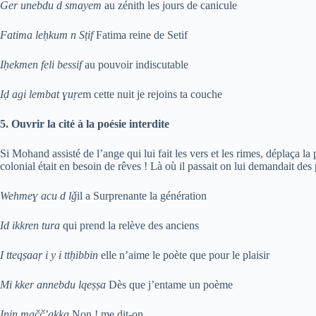
Ger unebdu d smayem
au zénith les jours de canicule
Fatima leḥkum n Sṭif
Fatima reine de Setif
Iḥekmen feli bessif
au pouvoir indiscutable
Iḍ agi lembat ɣuṛe
m cette nuit je rejoins ta couche
5.
Ouvrir la cité à la poésie interdite
Si Mohand assisté de l’ange qui lui fait les vers et les rimes, déplaça la p
colonial était en besoin de rêves ! Là où il passait on lui demandait de
Wehmeɣ acu d lǧ
il a Surprenante la génération
Id ikkren tura
qui prend la relève des anciens
I tteqṣaaṛ i y i ttḥibbin
elle n’aime le poète que pour le plaisir
Mi kker annebdu lqeṣṣa
Dès que j’entame un poème
Inin mačč’akka
Non ! me dit-on