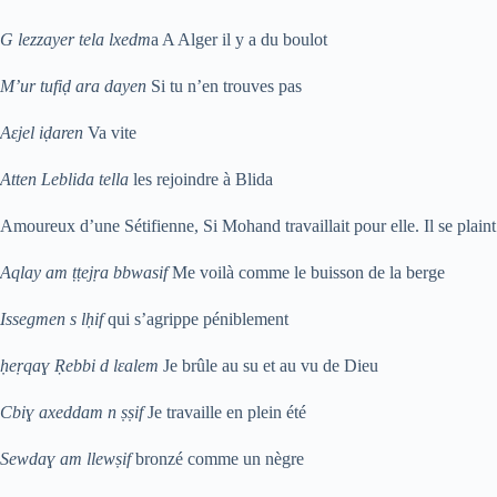
G lezzayer tela lxedm
a A Alger il y a du boulot
M’ur tufiḍ ara dayen
Si tu n’en trouves pas
Aɛjel iḍaren
Va vite
Atten Leblida tella
les rejoindre à Blida
Amoureux d’une Sétifienne, Si Mohand travaillait pour elle. Il se plaint
Aqlay am ṭṭejṛa bbwasif
Me voilà comme le buisson de la berge
Issegmen s lḥif
qui s’agrippe péniblement
ḥeṛqaɣ Ṛebbi d lɛalem
Je brûle au su et au vu de Dieu
Cbiɣ axeddam n ṣṣif
Je travaille en plein été
Sewdaɣ am llewṣif
bronzé comme un nègre