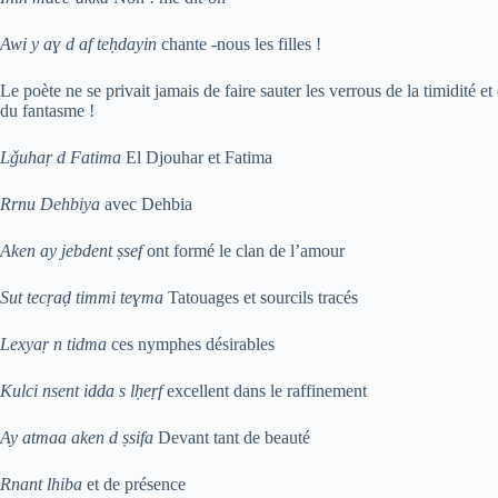
Awi y aɣ d af teḥdayin
chante -nous les filles !
Le poète ne se privait jamais de faire sauter les verrous de la timidité et 
du fantasme !
Lǧuhaṛ d Fatima
El Djouhar et Fatima
Rrnu Dehbiya
avec Dehbia
Aken ay jebdent ṣsef
ont formé le clan de l’amour
Sut tecṛaḍ timmi teɣma
Tatouages et sourcils tracés
Lexyaṛ n tidma
ces nymphes désirables
Kulci nsent idda s lḥeṛf
excellent dans le raffinement
Ay atmaa aken d ṣsifa
Devant tant de beauté
Rnant lhiba
et de présence