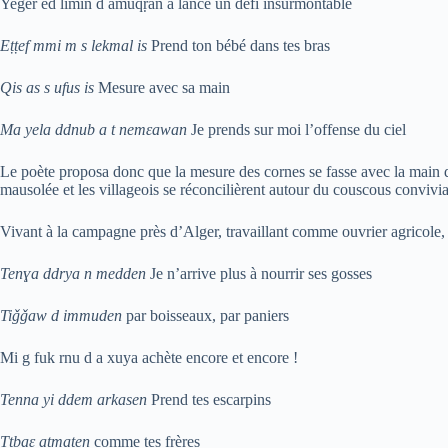
Yeger ed limin d amuqṛan a lancé un défi insurmontable
Eṭṭef mmi m s lekmal is
Prend ton bébé dans tes bras
Qis as s ufus is
Mesure avec sa main
Ma yela ddnub a t nemɛawan
Je prends sur moi l’offense du ciel
Le poète proposa donc que la mesure des cornes se fasse avec la main d
mausolée et les villageois se réconcilièrent autour du couscous convivia
Vivant à la campagne près d’Alger, travaillant comme ouvrier agricole, il
Tenɣa ddrya n medden
Je n’arrive plus à nourrir ses gosses
Tiǧǧaw d immuden
par boisseaux, par paniers
Mi g fuk rnu d a xuya achète encore et encore !
Tenna yi ddem arkasen
Prend tes escarpins
Ttbaɛ atmaten
comme tes frères