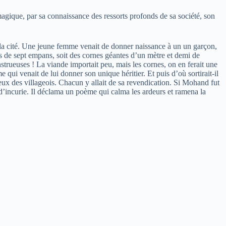
e magique, par sa connaissance des ressorts profonds de sa société, son
 la cité. Une jeune femme venait de donner naissance à un un garçon,
es de sept empans, soit des cornes géantes d’un mètre et demi de
nstrueuses ! La viande importait peu, mais les cornes, on en ferait une
 qui venait de lui donner son unique héritier. Et puis d’où sortirait-il
neux des villageois. Chacun y allait de sa revendication. Si Mohand fut
s d’incurie. Il déclama un poème qui calma les ardeurs et ramena la