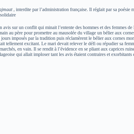
ajmaat
, interdite par l’administration française. Il réglait par sa poési
solidaire
on avis sur un conflit qui minait l’entente des hommes et des femmes de
la main au père pour promettre au mausolée du village un bélier aux corn
s jours imposés par la tradition puis réclamèrent le bélier aux cornes mo
it tellement excitant. Le mari devait relever le défi ou répudier sa femme
marchés, en vain. Il se rendit à l’évidence en se pliant aux caprices rui
ageoise qui allait imploser tant les avis étaient contraires et exorbitant