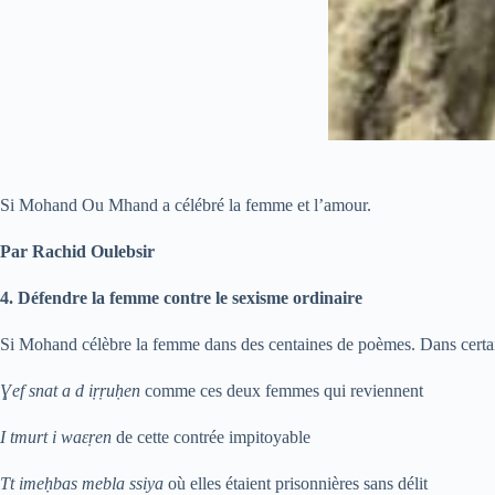
Si Mohand Ou Mhand a célébré la femme et l’amour.
Par Rachid Oulebsir
4. Défendre la femme contre le sexisme ordinaire
Si Mohand célèbre la femme dans des centaines de poèmes. Dans certains,
Ɣef snat a d iṛṛuḥen
comme ces deux femmes qui reviennent
I tmurt i waɛṛen
de cette contrée impitoyable
Tt imeḥbas mebla ssiya
où elles étaient prisonnières sans délit