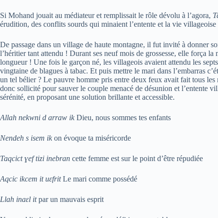
Si Mohand jouait au médiateur et remplissait le rôle dévolu à l’agora,
T
érudition, des conflits sourds qui minaient l’entente et la vie villageoise 
De passage dans un village de haute montagne, il fut invité à donner s
l’héritier tant attendu ! Durant ses neuf mois de grossesse, elle força 
longueur ! Une fois le garçon né, les villageois avaient attendu les sept
vingtaine de blagues à tabac. Et puis mettre le mari dans l’embarras c’éta
un tel bélier ? Le pauvre homme pris entre deux feux avait fait tous les 
donc sollicité pour sauver le couple menacé de désunion et l’entente vill
sérénité, en proposant une solution brillante et accessible.
Allah nekwni d arraw ik
Dieu, nous sommes tes enfants
Nendeh s isem ik
on évoque ta miséricorde
Taqcict ɣef tizi inebran
cette femme est sur le point d’être répudiée
Aqcic ikcem it uɛfrit
Le mari comme possédé
Llah inaɛl it
par un mauvais esprit