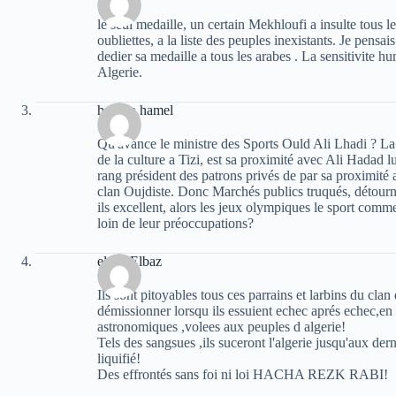
le seul medaille, un certain Mekhloufi a insulte tous 
oubliettes, a la liste des peuples inexistants. Je pensais
dedier sa medaille a tous les arabes . La sensitivite 
Algerie.
haroun hamel
Qu'avance le ministre des Sports Ould Ali Lhadi ? La
de la culture a Tizi, est sa proximité avec Ali Hadad
rang président des patrons privés de par sa proximité 
clan Oujdiste. Donc Marchés publics truqués, détournem
ils excellent, alors les jeux olympiques le sport comm
loin de leur préoccupations?
elvez Elbaz
Ils sont pitoyables tous ces parrains et larbins du cl
démissionner lorsqu ils essuient echec aprés echec,e
astronomiques ,volees aux peuples d algerie!
Tels des sangsues ,ils suceront l'algerie jusqu'aux der
liquifié!
Des effrontés sans foi ni loi HACHA REZK RABI!