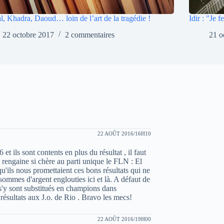
l, Khadra, Daoud… loin de l’art de la tragédie !
Idir : "Je 
22 octobre 2017
2 commentaires
21 o
22 AOÛT 2016/16H10
t ils sont contents en plus du résultat , il faut
le rengaine si chère au parti unique le FLN : El
'ils nous promettaient ces bons résultats qui ne
ommes d'argent englouties ici et là. A défaut de
s'y sont substitués en champions dans
s résultats aux J.o. de Rio . Bravo les mecs!
22 AOÛT 2016/19H00