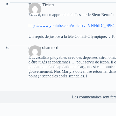
Khalida Tichert
Eh ben, on en apprend de belles sur le Sieur Berraf :
https://www.youtube.com/watch?v=VNHdDf_9PF4
Un repris de justice à la tête Comité Olympique… Tou
semid mohammed
Des résultats pitoyables avec des dépenses astronomiq
d'être jugés et condamnés… .pour servir de leçon. Il 
pendant que la dilapidation de l'argent est cautionnée 
gouvernement. Nos Martyrs doivent se retourner dans l
point ) ; scandales après scandales. I
Les commentaires sont fer