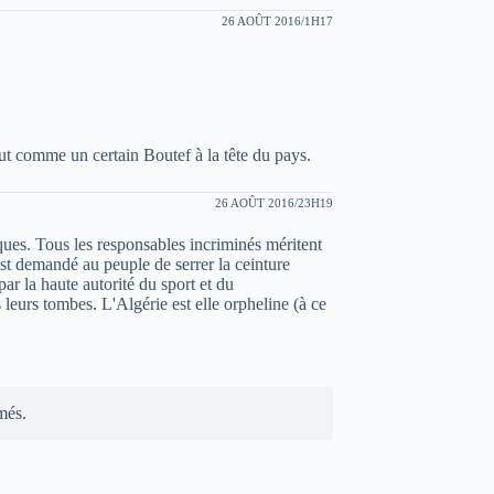
26 AOÛT 2016/1H17
t comme un certain Boutef à la tête du pays.
26 AOÛT 2016/23H19
ues. Tous les responsables incriminés méritent
est demandé au peuple de serrer la ceinture
par la haute autorité du sport et du
eurs tombes. L'Algérie est elle orpheline (à ce
més.