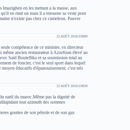
les Imazighen en les mettant a la masse, aux
 qu'il en etait un mais il a retourne sa veste pour
humaine n'existe pas chez ce cameleon. Pauvre
22 AOÛT 2016/23H09
 seule compétence de ce ministre, ex directeur
 lui même ancien restaurateur à Azzefoun élevé au
avec Said Bouteflika et sa soumission total au
ent de foncier, c'est le seul sport dans lequel
e moyen éducatifs d'épanouissement, c'est très
22 AOÛT 2016/23H39
an du natif du maroc.Même pas la dignité de
n dilapidant tout azimuth des sommes
nieres gouttes de son pétrole et de son gaz