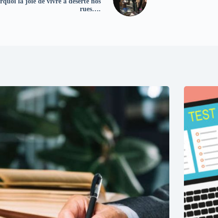
quoi la joie de vivre a déserté nos
rues….