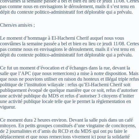
conviâmes la semaine passée a bel et bien eu lieu ce jeudi 11/08. Certes
pas comme nous en envisagions le déroulement, mails il s’est tenu en
dépit du contexte politico-administratif fort déplorable qui a prévalu.
Chers/es amis/es ;
Le moment d’hommage à El-Hachemi Cherif auquel nous vous
conviâmes la semaine passée a bel et bien eu lieu ce jeudi 11/08. Certes
pas comme nous en envisagions le déroulement, mails il s’est tenu en
dépit du contexte politico-administratif fort déplorable qui a prévalu.
Ce fut un moment d’évocation et d’échanges dans la rue, devant la
salle que l’APC (que nous remercions) a mise à notre disposition. Mais
que nous ne pouvions utiliser en raison du honteux et illégal triple refus
politique de l’institution wilayale : refus qu’El-Hachemi Cherif soit
publiquement évoqué de quelque manière que ce soit, refus d’autoriser
une activité publique du MDS et refus d’autoriser 3 citoyens d’initier
une activité publique locale telle que le permet la règlementation en
vigueur.
Ce moment dura 2 heures environ. Devant la salle puis dans un café
mitoyen. En petits groupes constitués d’une vingtaine de concitoyens,
de 2 journalistes et d’amis du RCD et du MDS qui ont pu faire le
déplacement et que nous remercions vivement ici pour la solidarité