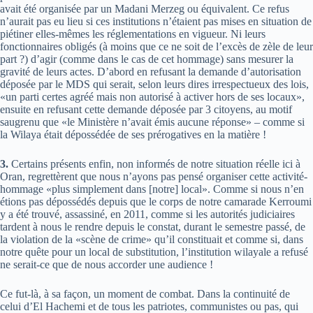
avait été organisée par un Madani Merzeg ou équivalent. Ce refus
n’aurait pas eu lieu si ces institutions n’étaient pas mises en situation de
piétiner elles-mêmes les réglementations en vigueur. Ni leurs
fonctionnaires obligés (à moins que ce ne soit de l’excès de zèle de leur
part ?) d’agir (comme dans le cas de cet hommage) sans mesurer la
gravité de leurs actes. D’abord en refusant la demande d’autorisation
déposée par le MDS qui serait, selon leurs dires irrespectueux des lois,
«un parti certes agréé mais non autorisé à activer hors de ses locaux»,
ensuite en refusant cette demande déposée par 3 citoyens, au motif
saugrenu que «le Ministère n’avait émis aucune réponse» – comme si
la Wilaya était dépossédée de ses prérogatives en la matière !
3.
Certains présents enfin, non informés de notre situation réelle ici à
Oran, regrettèrent que nous n’ayons pas pensé organiser cette activité-
hommage «plus simplement dans [notre] local». Comme si nous n’en
étions pas dépossédés depuis que le corps de notre camarade Kerroumi
y a été trouvé, assassiné, en 2011, comme si les autorités judiciaires
tardent à nous le rendre depuis le constat, durant le semestre passé, de
la violation de la «scène de crime» qu’il constituait et comme si, dans
notre quête pour un local de substitution, l’institution wilayale a refusé
ne serait-ce que de nous accorder une audience !
Ce fut-là, à sa façon, un moment de combat. Dans la continuité de
celui d’El Hachemi et de tous les patriotes, communistes ou pas, qui