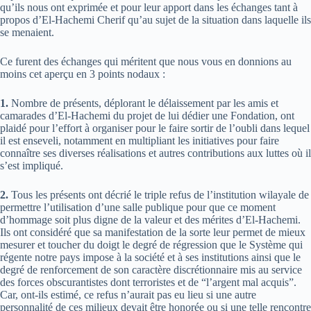
qu’ils nous ont exprimée et pour leur apport dans les échanges tant à
propos d’El-Hachemi Cherif qu’au sujet de la situation dans laquelle ils
se menaient.
Ce furent des échanges qui méritent que nous vous en donnions au
moins cet aperçu en 3 points nodaux :
1.
Nombre de présents, déplorant le délaissement par les amis et
camarades d’El-Hachemi du projet de lui dédier une Fondation, ont
plaidé pour l’effort à organiser pour le faire sortir de l’oubli dans lequel
il est enseveli, notamment en multipliant les initiatives pour faire
connaître ses diverses réalisations et autres contributions aux luttes où il
s’est impliqué.
2.
Tous les présents ont décrié le triple refus de l’institution wilayale de
permettre l’utilisation d’une salle publique pour que ce moment
d’hommage soit plus digne de la valeur et des mérites d’El-Hachemi.
Ils ont considéré que sa manifestation de la sorte leur permet de mieux
mesurer et toucher du doigt le degré de régression que le Système qui
régente notre pays impose à la société et à ses institutions ainsi que le
degré de renforcement de son caractère discrétionnaire mis au service
des forces obscurantistes dont terroristes et de “l’argent mal acquis”.
Car, ont-ils estimé, ce refus n’aurait pas eu lieu si une autre
personnalité de ces milieux devait être honorée ou si une telle rencontre