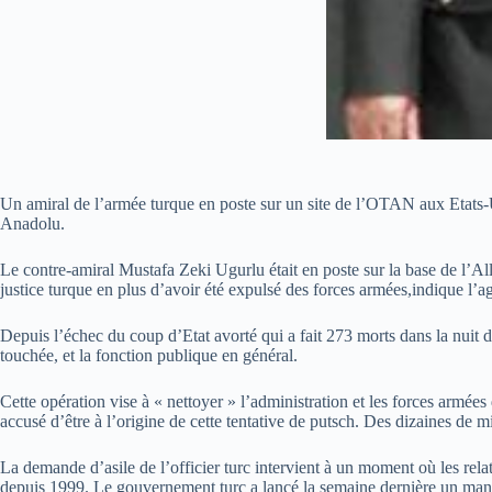
Un amiral de l’armée turque en poste sur un site de l’OTAN aux Etats-U
Anadolu.
Le contre-amiral Mustafa Zeki Ugurlu était en poste sur la base de l’All
justice turque en plus d’avoir été expulsé des forces armées,indique l’
Depuis l’échec du coup d’Etat avorté qui a fait 273 morts dans la nuit du
touchée, et la fonction publique en général.
Cette opération vise à « nettoyer » l’administration et les forces armé
accusé d’être à l’origine de cette tentative de putsch. Des dizaines de m
La demande d’asile de l’officier turc intervient à un moment où les rela
depuis 1999. Le gouvernement turc a lancé la semaine dernière un mandat d