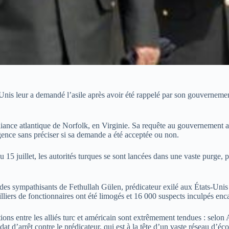
nis leur a demandé l’asile après avoir été rappelé par son gouvernement
iance atlantique de Norfolk, en Virginie. Sa requête au gouvernement amé
agence sans préciser si sa demande a été acceptée ou non.
 15 juillet, les autorités turques se sont lancées dans une vaste purge, p
es des sympathisants de Fethullah Gülen, prédicateur exilé aux États-Uni
illiers de fonctionnaires ont été limogés et 16 000 suspects inculpés enc
tions entre les alliés turc et américain sont extrêmement tendues : selo
’arrêt contre le prédicateur, qui est à la tête d’un vaste réseau d’écoles