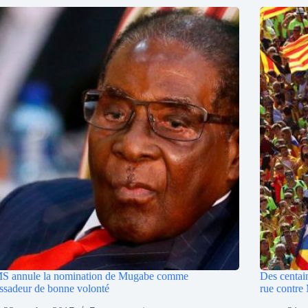
S annule la nomination de Mugabe comme
Des centain
sadeur de bonne volonté
rue contre