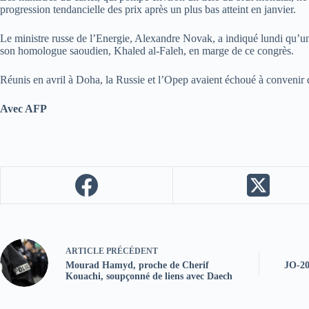
progression tendancielle des prix après un plus bas atteint en janvier.
Le ministre russe de l’Energie, Alexandre Novak, a indiqué lundi qu’une p
son homologue saoudien, Khaled al-Faleh, en marge de ce congrès.
Réunis en avril à Doha, la Russie et l’Opep avaient échoué à convenir 
Avec AFP
ARTICLE
PRÉCÉDENT
Mourad Hamyd, proche de Cherif
JO-20
Kouachi, soupçonné de liens avec Daech