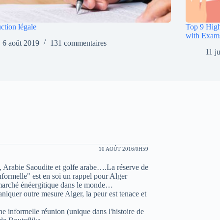
ction légale
Top 9 High
with Exam
6 août 2019
131 commentaires
11 j
10 AOÛT 2016/0H59
rs, Arabie Saoudite et golfe arabe….La réserve de
nformelle" est en soi un rappel pour Alger
la marché énéergitique dans le monde…
niquer outre mesure Alger, la peur est tenace et
ne informelle réunion (unique dans l'histoire de