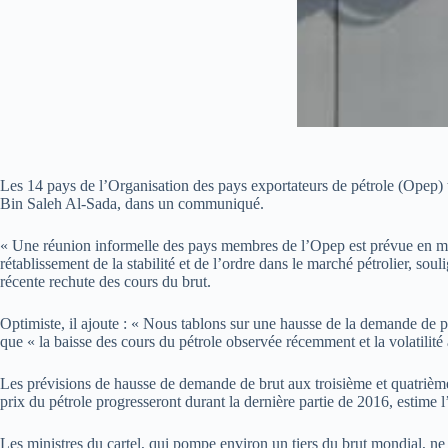
Les 14 pays de l’Organisation des pays exportateurs de pétrole (Opep)
Bin Saleh Al-Sada, dans un communiqué.
« Une réunion informelle des pays membres de l’Opep est prévue en mar
rétablissement de la stabilité et de l’ordre dans le marché pétrolier, so
récente rechute des cours du brut.
Optimiste, il ajoute : « Nous tablons sur une hausse de la demande de 
que « la baisse des cours du pétrole observée récemment et la volatilit
Les prévisions de hausse de demande de brut aux troisième et quatrième
prix du pétrole progresseront durant la dernière partie de 2016, estime 
Les ministres du cartel, qui pompe environ un tiers du brut mondial, ne 