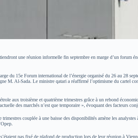
 tiendront une réunion informelle fin septembre en marge d’un forum é
ge du 15e Forum international de l’énergie organisé du 26 au 28 septe
uligne M. Al-Sada. Le ministre qatari a réaffirmé l’optimisme du cartel c
pétrole aux troisième et quatrième trimestres grâce à un rebond économi
é actuelle des marchés n’est que temporaire », évoquant des facteurs co
 trimestres couplée à une baisse des disponibilités amène les analystes
l’Opep.
s’étaient pas fixé de plafond de production lors de leur réunion à Vienne