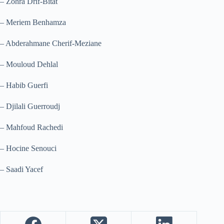
– Zohra Drif-Bitat
– Meriem Benhamza
– Abderahmane Cherif-Meziane
– Mouloud Dehlal
– Habib Guerfi
– Djilali Guerroudj
– Mahfoud Rachedi
– Hocine Senouci
– Saadi Yacef