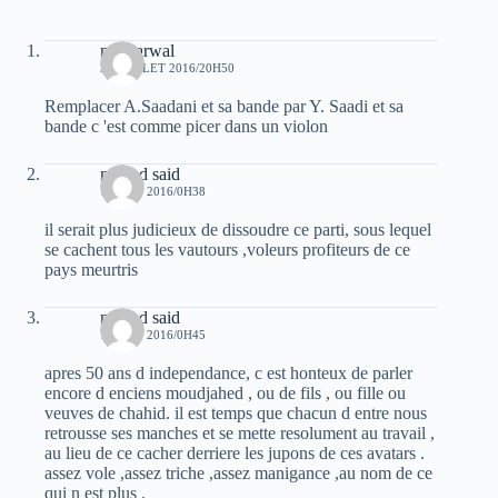
moh arwal
31 JUILLET 2016/20H50
Remplacer A.Saadani et sa bande par Y. Saadi et sa
bande c 'est comme picer dans un violon
mhand said
1 AOÛT 2016/0H38
il serait plus judicieux de dissoudre ce parti, sous lequel
se cachent tous les vautours ,voleurs profiteurs de ce
pays meurtris
mhand said
1 AOÛT 2016/0H45
apres 50 ans d independance, c est honteux de parler
encore d enciens moudjahed , ou de fils , ou fille ou
veuves de chahid. il est temps que chacun d entre nous
retrousse ses manches et se mette resolument au travail ,
au lieu de ce cacher derriere les jupons de ces avatars .
assez vole ,assez triche ,assez manigance ,au nom de ce
qui n est plus .