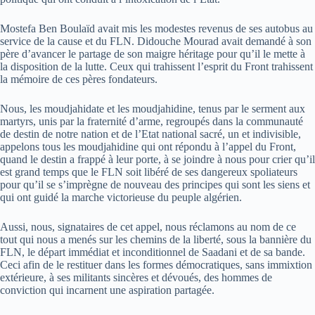
Mostefa Ben Boulaïd avait mis les modestes revenus de ses autobus au
service de la cause et du FLN. Didouche Mourad avait demandé à son
père d’avancer le partage de son maigre héritage pour qu’il le mette à
la disposition de la lutte. Ceux qui trahissent l’esprit du Front trahissent
la mémoire de ces pères fondateurs.
Nous, les moudjahidate et les moudjahidine, tenus par le serment aux
martyrs, unis par la fraternité d’arme, regroupés dans la communauté
de destin de notre nation et de l’Etat national sacré, un et indivisible,
appelons tous les moudjahidine qui ont répondu à l’appel du Front,
quand le destin a frappé à leur porte, à se joindre à nous pour crier qu’il
est grand temps que le FLN soit libéré de ses dangereux spoliateurs
pour qu’il se s’imprègne de nouveau des principes qui sont les siens et
qui ont guidé la marche victorieuse du peuple algérien.
Aussi, nous, signataires de cet appel, nous réclamons au nom de ce
tout qui nous a menés sur les chemins de la liberté, sous la bannière du
FLN, le départ immédiat et inconditionnel de Saadani et de sa bande.
Ceci afin de le restituer dans les formes démocratiques, sans immixtion
extérieure, à ses militants sincères et dévoués, des hommes de
conviction qui incarnent une aspiration partagée.