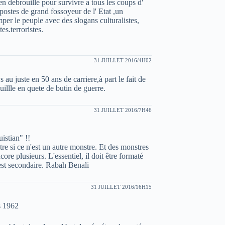
n debrouillé pour survivre a tous les coups d'
 postes de grand fossoyeur de l' Etat ,un
omper le peuple avec des slogans culturalistes,
s.terroristes.
31 JUILLET 2016/4H02
s au juste en 50 ans de carriere,à part le fait de
illle en quete de butin de guerre.
31 JUILLET 2016/7H46
istian" !!
re si ce n'est un autre monstre. Et des monstres
core plusieurs. L'essentiel, il doit être formaté
'est secondaire. Rabah Benali
31 JUILLET 2016/16H15
s 1962