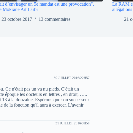
ait d’envisager un 5e mandat est une provocation",
La RAM et 
e Mokrane Ait Larbi
allégation
23 octobre 2017
13 commentaires
21 o
30 JUILLET 2016/22H57
 n'était pas un va nu pieds. C'était un
e époque les docteurs en lettres , en droit, …..
nt 13 à la douzaine. Espérons que son successeur
e de la fonction qu'il aura à exercer. L'avenir
31 JUILLET 2016/3H58