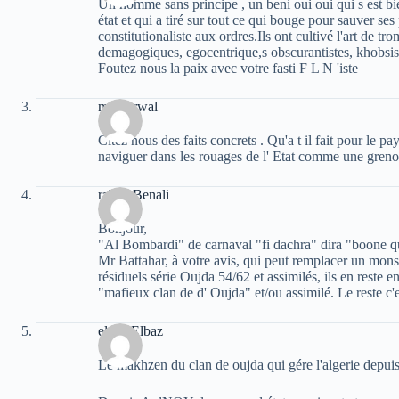
Un homme sans principe , un beni oui oui qui s est bie
état et qui a tiré sur tout ce qui bouge pour sauver ses
constitutionaliste aux ordres.Ils ont cultivé l'art de tr
demagogiques, egocentrique,s obscurantistes, khobsiste
Foutez nous la paix avec votre fasti F L N 'iste
moh arwal
Citez nous des faits concrets . Qu'a t il fait pour le pay
naviguer dans les rouages de l' Etat comme une grenou
rabah Benali
Bonjour,
"Al Bombardi" de carnaval "fi dachra" dira "boone qu
Mr Battahar, à votre avis, qui peut remplacer un monst
résiduels série Oujda 54/62 et assimilés, ils en reste en
"mafieux clan de d' Oujda" et/ou assimilé. Le reste c
elvez Elbaz
Le makhzen du clan de oujda qui gére l'algerie depui