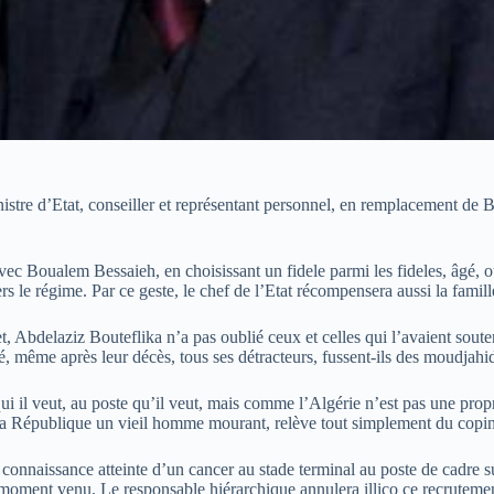
istre d’Etat, conseiller et représentant personnel, en remplacement de 
 Boualem Bessaieh, en choisissant un fidele parmi les fideles, âgé, ou 
ers le régime. Par ce geste, le chef de l’Etat récompensera aussi la fami
fet, Abdelaziz Bouteflika n’a pas oublié ceux et celles qui l’avaient sout
, même après leur décès, tous ses détracteurs, fussent-ils des moudjahi
ui il veut, au poste qu’il veut, mais comme l’Algérie n’est pas une pro
e la République un vieil homme mourant, relève tout simplement du copina
connaissance atteinte d’un cancer au stade terminal au poste de cadre su
 le moment venu. Le responsable hiérarchique annulera illico ce recrute