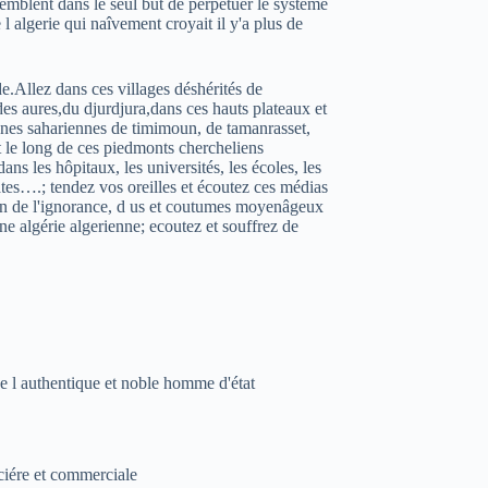
emblent dans le seul but de pérpétuer le systéme
l algerie qui naîvement croyait il y'a plus de
de.Allez dans ces villages déshérités de
des aures,du djurdjura,dans ces hauts plateaux et
ônes sahariennes de timimoun, de tamanrasset,
t le long de ces piedmonts chercheliens
ans les hôpitaux, les universités, les écoles, les
yates….; tendez vos oreilles et écoutez ces médias
n de l'ignorance, d us et coutumes moyenâgeux
e algérie algerienne; ecoutez et souffrez de
de l authentique et noble homme d'état
nciére et commerciale