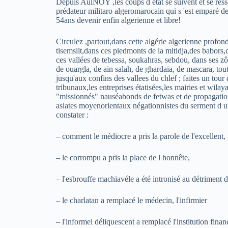
Depuis AulNOY ,les coups d état se suivent et se ress
prédateur militaro algeromarocain qui s 'est emparé de 
54ans devenir enfin algerienne et libre!
Circulez ,partout,dans cette algérie algerienne profon
tisemsilt,dans ces piedmonts de la mitidja,des babors,
ces vallées de tebessa, soukahras, sebdou, dans ses z
de ouargla, de ain salah, de ghardaia, de mascara, tou
jusqu'aux confins des vallees du chlef ; faites un tour d
tribunaux,les entreprises étatisées,les mairies et wila
"missionnés" nauséabonds de fetwas et de propagatio
asiates moyenorientaux négationnistes du serment d un
constater :
– comment le médiocre a pris la parole de l'excellent,
– le corrompu a pris la place de l honnête,
– l'esbrouffe machiavéle a été intronisé au détriment 
– le charlatan a remplacé le médecin, l'infirmier
– l'informel déliquescent a remplacé l'institution fina