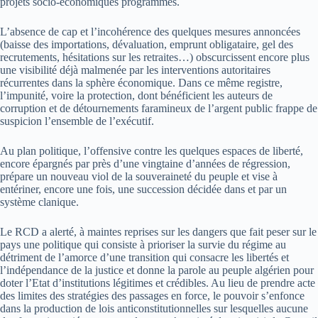
projets socio-économiques programmés.
L’absence de cap et l’incohérence des quelques mesures annoncées
(baisse des importations, dévaluation, emprunt obligataire, gel des
recrutements, hésitations sur les retraites…) obscurcissent encore plus
une visibilité déjà malmenée par les interventions autoritaires
récurrentes dans la sphère économique. Dans ce même registre,
l’impunité, voire la protection, dont bénéficient les auteurs de
corruption et de détournements faramineux de l’argent public frappe de
suspicion l’ensemble de l’exécutif.
Au plan politique, l’offensive contre les quelques espaces de liberté,
encore épargnés par près d’une vingtaine d’années de régression,
prépare un nouveau viol de la souveraineté du peuple et vise à
entériner, encore une fois, une succession décidée dans et par un
système clanique.
Le RCD a alerté, à maintes reprises sur les dangers que fait peser sur le
pays une politique qui consiste à prioriser la survie du régime au
détriment de l’amorce d’une transition qui consacre les libertés et
l’indépendance de la justice et donne la parole au peuple algérien pour
doter l’Etat d’institutions légitimes et crédibles. Au lieu de prendre acte
des limites des stratégies des passages en force, le pouvoir s’enfonce
dans la production de lois anticonstitutionnelles sur lesquelles aucune