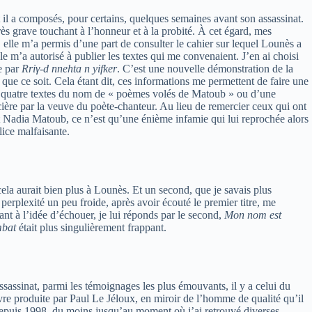
 il a composés, pour certains, quelques semaines avant son assassinat.
rès grave touchant à l’honneur et à la probité. À cet égard, mes
elle m’a permis d’une part de consulter le cahier sur lequel Lounès a
lle m’a autorisé à publier les textes qui me convenaient. J’en ai choisi
e par
Rriγ-d nnehta n yifker
. C’est une nouvelle démonstration de la
que ce soit. Cela étant dit, ces informations me permettent de faire une
ces quatre textes du nom de « poèmes volés de Matoub » ou d’une
cière par la veuve du poète-chanteur. Au lieu de remercier ceux qui ont
nt Nadia Matoub, ce n’est qu’une énième infamie qui lui reprochée alors
lice malfaisante.
cela aurait bien plus à Lounès. Et un second, que je savais plus
rplexité un peu froide, après avoir écouté le premier titre, me
lant à l’idée d’échouer, je lui réponds par le second,
Mon nom est
mbat
était plus singulièrement frappant.
ssassinat, parmi les témoignages les plus émouvants, il y a celui du
re produite par Paul Le Jéloux, en miroir de l’homme de qualité qu’il
lue depuis 1998, du moins jusqu’au moment où j’ai retrouvé diverses