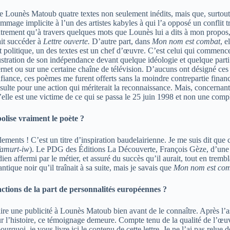
 de Lounès Matoub quatre textes non seulement inédits, mais que, surtout
mmage implicite à l’un des artistes kabyles à qui l’a opposé un conflit t
rement qu’à travers quelques mots que Lounès lui a dits à mon propos, 
ait succéder à
Lettre ouverte.
D’autre part, dans
Mon nom est combat
, e
et politique, un des textes est un chef d’œuvre. C’est celui qui commenc
ustration de son indépendance devant quelque idéologie et quelque parti 
ternet ou sur une certaine chaîne de télévision. D’aucuns ont désigné 
nfiance, ces poèmes me furent offerts sans la moindre contrepartie finan
nsulte pour une action qui mériterait la reconnaissance. Mais, concerna
u’elle est une victime de ce qui se passa le 25 juin 1998 et non une comp
lise vraiment le poète ?
lements ! C’est un titre d’inspiration baudelairienne. Je me suis dit que 
amurt-iw
). Le PDG des Éditions La Découverte, François Gèze, d’une pe
ien affermi par le métier, et assuré du succès qu’il aurait, tout en tremb
tique noir qu’il traînait à sa suite, mais je savais que
Mon nom est co
actions de la part de personnalités européennes ?
aire une publicité à Lounès Matoub bien avant de le connaître. Après l’a
 l’histoire, ce témoignage demeure. Compte tenu de la qualité de l’œuv
 pourquoi, je vous livre ici le contenu de cette lettre. Je ne l’ai pas re