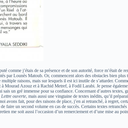
té comme j’étais de sa présence et de son autorité, force m’était de re
tés par Lounès Matoub. Or, commencent alors des obstacles bien plus tri
multiple raisons, mais sur lesquels il est ici inutile de s’attarder. Com
 à Mourad Azouz et à Rachid Metref, à Fodil Larabi. Je pense égaleme
 lui sais un gré immense pour sa confiance. Concernant d’autres textes, 
,
Lettre ouverte
, mais aussi une vingtaine de textes inédits, qu’il prépa
avons fait, pour des raisons de place, j’en ai retranché, à regret, certa
lui de faire un second volume en cas de succès. Certains textes retranché
retien me soit aussi l’occasion d’un remerciement et d’une mise au poin