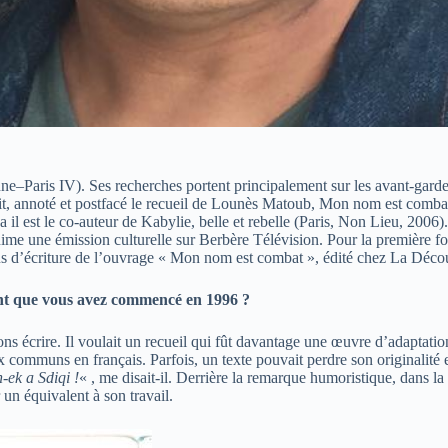
e–Paris IV). Ses recherches portent principalement sur les avant-gardes 
duit, annoté et postfacé le recueil de Lounès Matoub, Mon nom est comba
t le co-auteur de Kabylie, belle et rebelle (Paris, Non Lieu, 2006). Il 
ime une émission culturelle sur Berbère Télévision. Pour la première fois
s d’écriture de l’ouvrage « Mon nom est combat », édité chez La Déco
ant que vous avez commencé en 1996 ?
ns écrire. Il voulait un recueil qui fût davantage une œuvre d’adaptation
x communs en français. Parfois, un texte pouvait perdre son originalité 
n-ek a Sdiqi !
« , me disait-il. Derrière la remarque humoristique, dans la
 un équivalent à son travail.