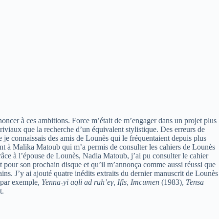
noncer à ces ambitions. Force m’était de m’engager dans un projet plus
viaux que la recherche d’un équivalent stylistique. Des erreurs de
me je connaissais des amis de Lounès qui le fréquentaient depuis plus
nt à Malika Matoub qui m’a permis de consulter les cahiers de Lounès
grâce à l’épouse de Lounès, Nadia Matoub, j’ai pu consulter le cahier
rait pour son prochain disque et qu’il m’annonça comme aussi réussi que
ins. J’y ai ajouté quatre inédits extraits du dernier manuscrit de Lounès
s par exemple,
Yenna-yi aqli ad ruh’eγ, Ifis, Imcumen
(1983),
Tensa
t.