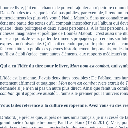
Pour ce livre, j’ai eu la chance de pouvoir ajouter au répertoire connu
Dans l’un des textes, que je n’ai pas publiés, par exemple, il rend un ho
remerciements les plus vifs vont à Nadia Matoub. Sans me connaître aut
écrit une partie des textes qu’il comptait interpréter sur l’album qui dev
quatre : deux politiques et deux autres personnels. À la fois personnel 
richesse imaginative et poétique de Lounès Matoub ; c’est aussi une ill
mise au point. Je veux parler de rumeurs propagées par certains sur In
expression équivalente. Qu’il soit entendu que, sur le principe de la co
fait connaître au public ces poèmes historiquement importants, on les i
qu’il est établi (grâce, entre autres éléments, aux rapports médicaux) q
Qui a eu l’idée du titre pour le livre,
Mon nom est combat,
qui symbo
L’idée est la mienne. J’avais deux titres possibles : De l’abîme, mes hur
nettement affirmatif et tragique :
Mon nom est combat
(vers extrait de
T
demande si je n’en ai pas un autre plus direct. Ainsi que ferait un coméd
combat
, qu’il approuve aussitôt. J’aimais le premier pour l’univers roman
Vous faites référence à la culture européenne. Avez-vous eu des ré
D’abord, je précise que, auprès de mes amis français, je n’ai cessé de f
grand poète d’origine bretonne, Paul Le Jéloux (1955-2015). Mais, pour
était, je ne doute pas que la postérité lui donnera toute sa valeur. C’est