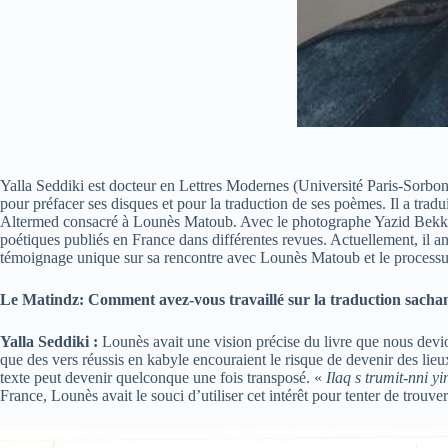
Yalla Seddiki est docteur en Lettres Modernes (Université Paris-Sorbonn
pour préfacer ses disques et pour la traduction de ses poèmes. Il a tra
Altermed consacré à Lounès Matoub. Avec le photographe Yazid Bekka il es
poétiques publiés en France dans différentes revues. Actuellement, il an
témoignage unique sur sa rencontre avec Lounès Matoub et le processu
Le Matindz: Comment avez-vous travaillé sur la traduction sach
Yalla Seddiki :
Lounès avait une vision précise du livre que nous devio
que des vers réussis en kabyle encouraient le risque de devenir des lieu
texte peut devenir quelconque une fois transposé. «
Ilaq s trumit-nni yi
France, Lounès avait le souci d’utiliser cet intérêt pour tenter de trouver