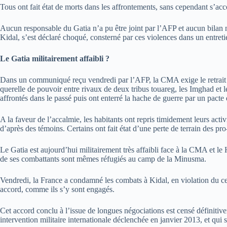
Tous ont fait état de morts dans les affrontements, sans cependant s’ac
Aucun responsable du Gatia n’a pu être joint par l’AFP et aucun bilan
Kidal, s’est déclaré choqué, consterné par ces violences dans un entre
Le Gatia militairement affaibli ?
Dans un communiqué reçu vendredi par l’AFP, la CMA exige le retrait du G
querelle de pouvoir entre rivaux de deux tribus touareg, les Imghad et 
affrontés dans le passé puis ont enterré la hache de guerre par un pact
A la faveur de l’accalmie, les habitants ont repris timidement leurs act
d’après des témoins. Certains ont fait état d’une perte de terrain des p
Le Gatia est aujourd’hui militairement très affaibli face à la CMA et le
de ses combattants sont mêmes réfugiés au camp de la Minusma.
Vendredi, la France a condamné les combats à Kidal, en violation du cess
accord, comme ils s’y sont engagés.
Cet accord conclu à l’issue de longues négociations est censé définitivem
intervention militaire internationale déclenchée en janvier 2013, et qui