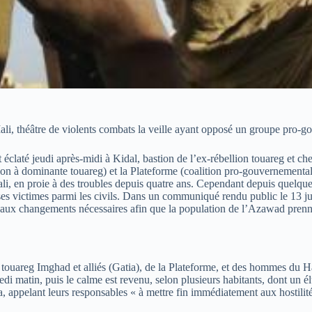
li, théâtre de violents combats la veille ayant opposé un groupe pro-g
éclaté jeudi après-midi à Kidal, bastion de l’ex-rébellion touareg et 
à dominante touareg) et la Plateforme (coalition pro-gouvernementale)
ali, en proie à des troubles depuis quatre ans. Cependant depuis quelque
euses victimes parmi les civils. Dans un communiqué rendu public le 13 
r aux changements nécessaires afin que la population de l’Azawad prenne
touareg Imghad et alliés (Gatia), de la Plateforme, et des hommes du
i matin, puis le calme est revenu, selon plusieurs habitants, dont un é
ma, appelant leurs responsables « à mettre fin immédiatement aux hostilité