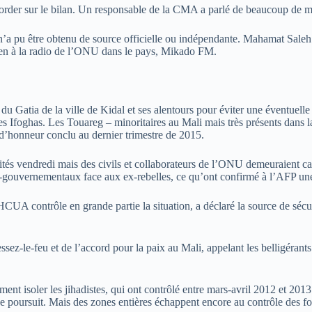
corder sur le bilan. Un responsable de la CMA a parlé de beaucoup de mor
 n’a pu être obtenu de source officielle ou indépendante. Mahamat Sal
tien à la radio de l’ONU dans le pays, Mikado FM.
atia de la ville de Kidal et ses alentours pour éviter une éventuelle rep
les Ifoghas. Les Touareg – minoritaires au Mali mais très présents dans 
e d’honneur conclu au dernier trimestre de 2015.
ivités vendredi mais des civils et collaborateurs de l’ONU demeuraient c
ro-gouvernementaux face aux ex-rebelles, ce qu’ont confirmé à l’AFP une 
 HCUA contrôle en grande partie la situation, a déclaré la source de sécu
ez-le-feu et de l’accord pour la paix au Mali, appelant les belligérants
ent isoler les jihadistes, qui ont contrôlé entre mars-avril 2012 et 2013
 se poursuit. Mais des zones entières échappent encore au contrôle des fo