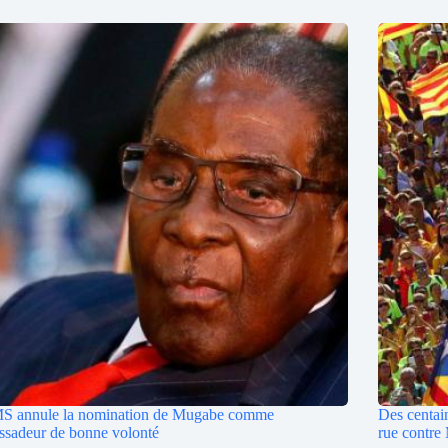
S annule la nomination de Mugabe comme
Des centain
sadeur de bonne volonté
rue contre