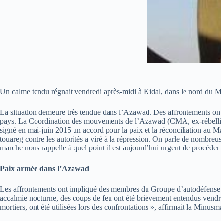
Un calme tendu régnait vendredi après-midi à Kidal, dans le nord du Ma
La situation demeure très tendue dans l’Azawad. Des affrontements ont 
pays. La Coordination des mouvements de l’Azawad (CMA, ex-rébellion 
signé en mai-juin 2015 un accord pour la paix et la réconciliation au M
touareg contre les autorités a viré à la répression. On parle de nombr
marche nous rappelle à quel point il est aujourd’hui urgent de procéde
Paix armée dans l’Azawad
Les affrontements ont impliqué des membres du Groupe d’autodéfense 
accalmie nocturne, des coups de feu ont été brièvement entendus vendred
mortiers, ont été utilisées lors des confrontations », affirmait la Minus