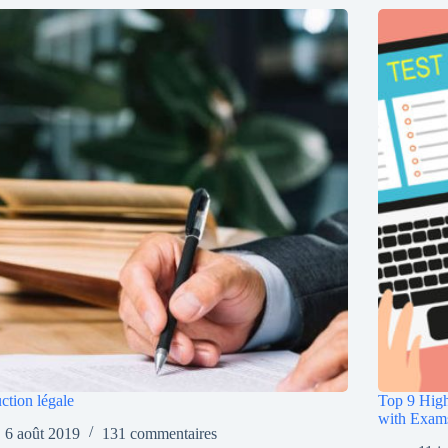
ction légale
Top 9 High
with Exam
6 août 2019
131 commentaires