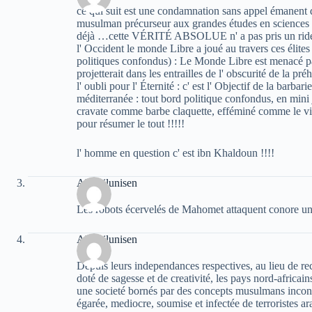
ce qui suit est une condamnation sans appel émanen
musulman précurseur aux grandes études en sciences so
déjà …cette VÉRITÉ ABSOLUE n' a pas pris un ride. 
l' Occident le monde Libre a joué au travers ces élites
politiques confondus) : Le Monde Libre est menacé par
projetterait dans les entrailles de l' obscurité de la préh
l' oubli pour l' Éternité : c' est l' Objectif de la ba
méditerranée : tout bord politique confondus, en min
cravate comme barbe claquette, efféminé comme le v
pour résumer le tout !!!!!
l' homme en question c' est ibn Khaldoun !!!!
Aksil ilunisen
Les robots écervelés de Mahomet attaquent conore un
Aksil ilunisen
Depuis leurs independances respectives, au lieu de rec
doté de sagesse et de creativité, les pays nord-africai
une societé bornés par des concepts musulmans incon
égarée, mediocre, soumise et infectée de terroristes a