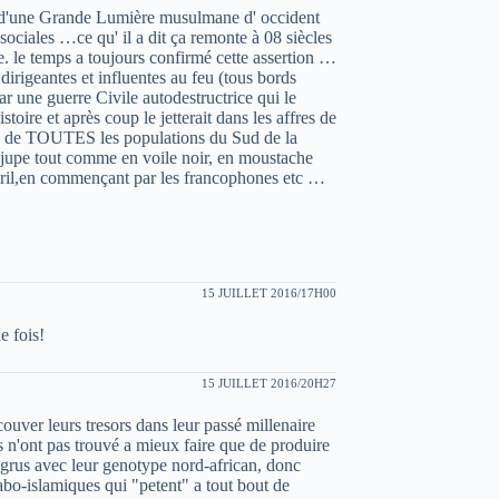
t d'une Grande Lumière musulmane d' occident
ciales …ce qu' il a dit ça remonte à 08 siècles
le temps a toujours confirmé cette assertion …
 dirigeantes et influentes au feu (tous bords
 une guerre Civile autodestructrice qui le
istoire et après coup le jetterait dans les affres de
rbarie de TOUTES les populations du Sud de la
i jupe tout comme en voile noir, en moustache
iril,en commençant par les francophones etc …
15 JUILLET 2016/17H00
e fois!
15 JUILLET 2016/20H27
ouver leurs tresors dans leur passé millenaire
ns n'ont pas trouvé a mieux faire que de produire
grus avec leur genotype nord-african, donc
rabo-islamiques qui "petent" a tout bout de