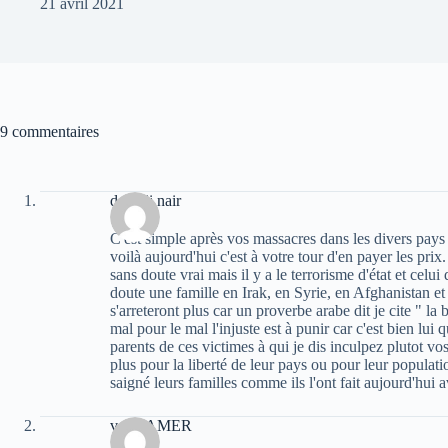
21 avril 2021
9 commentaires
deradji nair
C'est simple après vos massacres dans les divers pays 
voilà aujourd'hui c'est à votre tour d'en payer les prix.
sans doute vrai mais il y a le terrorisme d'état et celu
doute une famille en Irak, en Syrie, en Afghanistan et 
s'arreteront plus car un proverbe arabe dit je cite " la bo
mal pour le mal l'injuste est à punir car c'est bien lui
parents de ces victimes à qui je dis inculpez plutot vos
plus pour la liberté de leur pays ou pour leur populati
saigné leurs familles comme ils l'ont fait aujourd'hui 
veriteAMER