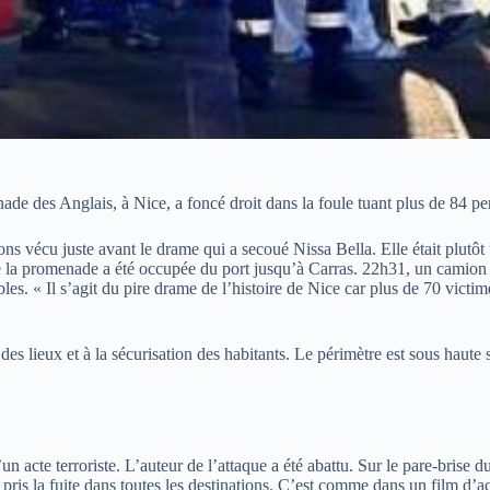
de des Anglais, à Nice, a foncé droit dans la foule tuant plus de 84 per
ns vécu juste avant le drame qui a secoué Nissa Bella. Elle était plutôt t
oute la promenade a été occupée du port jusqu’à Carras. 22h31, un camion 
les. « Il s’agit du pire drame de l’histoire de Nice car plus de 70 victim
 des lieux et à la sécurisation des habitants. Le périmètre est sous haute
un acte terroriste. L’auteur de l’attaque a été abattu. Sur le pare-brise
ris la fuite dans toutes les destinations. C’est comme dans un film d’act