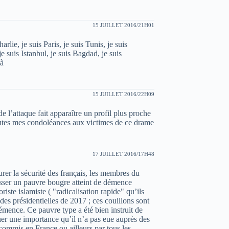
15 JUILLET 2016/21H01
rlie, je suis Paris, je suis Tunis, je suis
 suis Istanbul, je suis Bagdad, je suis
là
15 JUILLET 2016/22H09
e l’attaque fait apparaître un profil plus proche
outes mes condoléances aux victimes de ce drame
17 JUILLET 2016/17H48
rer la sécurité des français, les membres du
asser un pauvre bougre atteint de démence
iste islamiste ( "radicalisation rapide" qu’ils
des présidentielles de 2017 ; ces couillons sont
émence. Ce pauvre type a été bien instruit de
er une importance qu’il n’a pas eue auprès des
 commis en France ou ailleurs par tous les