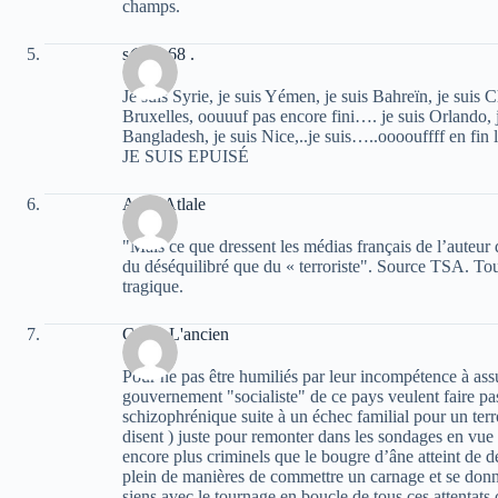
champs.
s@ber68 .
Je suis Syrie, je suis Yémen, je suis Bahreïn, je suis Cha
Bruxelles, oouuuf pas encore fini…. je suis Orlando, je
Bangladesh, je suis Nice,..je suis…..oooouffff en fin 
JE SUIS EPUISÉ
Atala Atlale
"Mais ce que dressent les médias français de l’auteur d
du déséquilibré que du « terroriste". Source TSA. T
tragique.
Caton L'ancien
Pour ne pas être humiliés par leur incompétence à assu
gouvernement "socialiste" de ce pays veulent faire p
schizophrénique suite à un échec familial pour un terror
disent ) juste pour remonter dans les sondages en vue 
encore plus criminels que le bougre d’âne atteint de d
plein de manières de commettre un carnage et se donn
siens avec le tournage en boucle de tous ces attentats