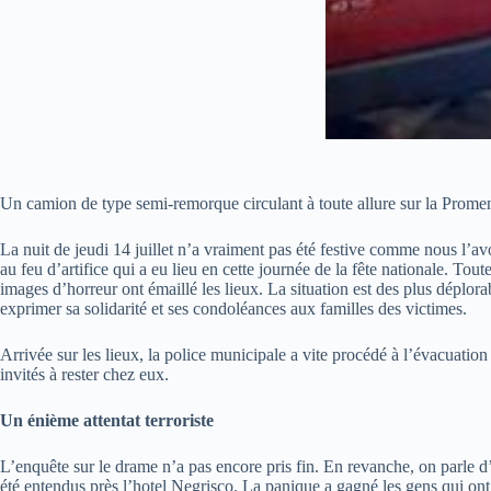
Un camion de type semi-remorque circulant à toute allure sur la Promena
La nuit de jeudi 14 juillet n’a vraiment pas été festive comme nous l’avo
au feu d’artifice qui a eu lieu en cette journée de la fête nationale. T
images d’horreur ont émaillé les lieux. La situation est des plus déplorab
exprimer sa solidarité et ses condoléances aux familles des victimes.
Arrivée sur les lieux, la police municipale a vite procédé à l’évacuation
invités à rester chez eux.
Un énième attentat terroriste
L’enquête sur le drame n’a pas encore pris fin. En revanche, on parle d’
été entendus près l’hotel Negrisco. La panique a gagné les gens qui ont p