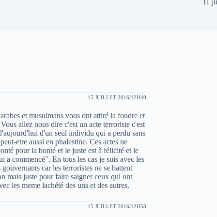
11 j
15 JUILLET 2016/12H40
arabes et musulmans vous ont attiré la foudre et
 Vous allez nous dire c'est un acte terroriste c'est
i d'aujourd'hui d'un seul individu qui a perdu sans
peut-etre aussi en phalestine. Ces actes ne
nté pour la bonté et le juste est à félicité et le
 qui a commencé". En tous les cas je suis avec les
 gouvernants car les terroristes ne se battent
on mais juste pour faire saigner ceux qui ont
avec les meme lachété des uns et des autres.
15 JUILLET 2016/12H58