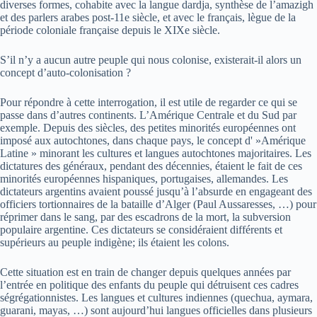
diverses formes, cohabite avec la langue dardja, synthèse de l’amazigh
et des parlers arabes post-11e siècle, et avec le français, lègue de la
période coloniale française depuis le XIXe siècle.
S’il n’y a aucun autre peuple qui nous colonise, existerait-il alors un
concept d’auto-colonisation ?
Pour répondre à cette interrogation, il est utile de regarder ce qui se
passe dans d’autres continents. L’Amérique Centrale et du Sud par
exemple. Depuis des siècles, des petites minorités européennes ont
imposé aux autochtones, dans chaque pays, le concept d' »Amérique
Latine » minorant les cultures et langues autochtones majoritaires. Les
dictatures des généraux, pendant des décennies, étaient le fait de ces
minorités européennes hispaniques, portugaises, allemandes. Les
dictateurs argentins avaient poussé jusqu’à l’absurde en engageant des
officiers tortionnaires de la bataille d’Alger (Paul Aussaresses, …) pour
réprimer dans le sang, par des escadrons de la mort, la subversion
populaire argentine. Ces dictateurs se considéraient différents et
supérieurs au peuple indigène; ils étaient les colons.
Cette situation est en train de changer depuis quelques années par
l’entrée en politique des enfants du peuple qui détruisent ces cadres
ségrégationnistes. Les langues et cultures indiennes (quechua, aymara,
guarani, mayas, …) sont aujourd’hui langues officielles dans plusieurs