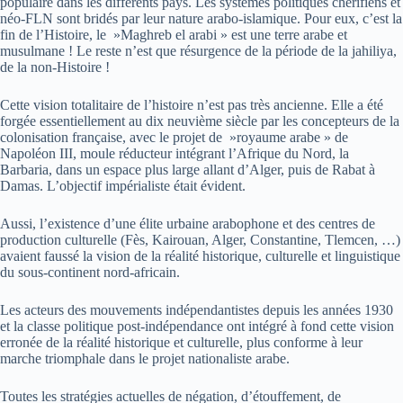
populaire dans les différents pays. Les systèmes politiques chérifiens et
néo-FLN sont bridés par leur nature arabo-islamique. Pour eux, c’est la
fin de l’Histoire, le »Maghreb el arabi » est une terre arabe et
musulmane ! Le reste n’est que résurgence de la période de la jahiliya,
de la non-Histoire !
Cette vision totalitaire de l’histoire n’est pas très ancienne. Elle a été
forgée essentiellement au dix neuvième siècle par les concepteurs de la
colonisation française, avec le projet de »royaume arabe » de
Napoléon III, moule réducteur intégrant l’Afrique du Nord, la
Barbaria, dans un espace plus large allant d’Alger, puis de Rabat à
Damas. L’objectif impérialiste était évident.
Aussi, l’existence d’une élite urbaine arabophone et des centres de
production culturelle (Fès, Kairouan, Alger, Constantine, Tlemcen, …)
avaient faussé la vision de la réalité historique, culturelle et linguistique
du sous-continent nord-africain.
Les acteurs des mouvements indépendantistes depuis les années 1930
et la classe politique post-indépendance ont intégré à fond cette vision
erronée de la réalité historique et culturelle, plus conforme à leur
marche triomphale dans le projet nationaliste arabe.
Toutes les stratégies actuelles de négation, d’étouffement, de