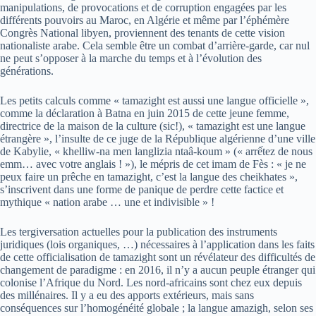
manipulations, de provocations et de corruption engagées par les
différents pouvoirs au Maroc, en Algérie et même par l’éphémère
Congrès National libyen, proviennent des tenants de cette vision
nationaliste arabe. Cela semble être un combat d’arrière-garde, car nul
ne peut s’opposer à la marche du temps et à l’évolution des
générations.
Les petits calculs comme « tamazight est aussi une langue officielle »,
comme la déclaration à Batna en juin 2015 de cette jeune femme,
directrice de la maison de la culture (sic!), « tamazight est une langue
étrangère », l’insulte de ce juge de la République algérienne d’une ville
de Kabylie, « khelliw-na men langlizia ntaâ-koum » (« arrếtez de nous
emm… avec votre anglais ! »), le mépris de cet imam de Fès : « je ne
peux faire un prêche en tamazight, c’est la langue des cheikhates »,
s’inscrivent dans une forme de panique de perdre cette factice et
mythique « nation arabe … une et indivisible » !
Les tergiversation actuelles pour la publication des instruments
juridiques (lois organiques, …) nécessaires à l’application dans les faits
de cette officialisation de tamazight sont un révélateur des difficultés de
changement de paradigme : en 2016, il n’y a aucun peuple étranger qui
colonise l’Afrique du Nord. Les nord-africains sont chez eux depuis
des millénaires. Il y a eu des apports extérieurs, mais sans
conséquences sur l’homogénéité globale ; la langue amazigh, selon ses