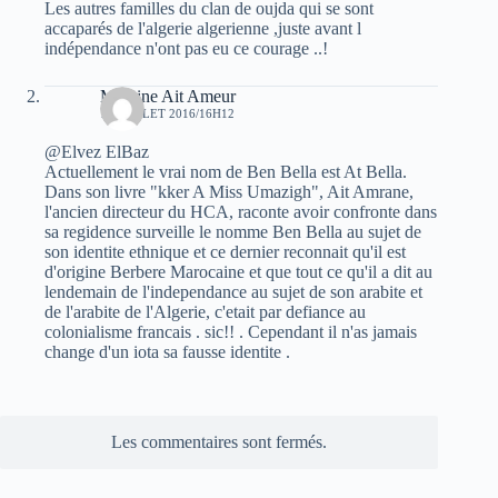
Les autres familles du clan de oujda qui se sont
accaparés de l'algerie algerienne ,juste avant l
indépendance n'ont pas eu ce courage ..!
Massine Ait Ameur
16 JUILLET 2016/16H12
@Elvez ElBaz
Actuellement le vrai nom de Ben Bella est At Bella.
Dans son livre "kker A Miss Umazigh", Ait Amrane,
l'ancien directeur du HCA, raconte avoir confronte dans
sa regidence surveille le nomme Ben Bella au sujet de
son identite ethnique et ce dernier reconnait qu'il est
d'origine Berbere Marocaine et que tout ce qu'il a dit au
lendemain de l'independance au sujet de son arabite et
de l'arabite de l'Algerie, c'etait par defiance au
colonialisme francais . sic!! . Cependant il n'as jamais
change d'un iota sa fausse identite .
Les commentaires sont fermés.