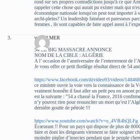
rond sur ses propres contradictions jusqu'à ce que A
rappeler cette chose qui aurait pu exister mais qui n'e
économique nationale lorsqu'on peut tout importer à sa
archi-pleins? Un leadership fainéant et paresseux par
femmes , ils sont capables de faire appel aussi à l’expe
veriteAMER
54 LE BIG MASSACRE ANNONCE
NOM DE LA CIBLE : ALGÉRIE
A l’ occasion de l’anniversaire de l’enterrement de l’Al
Je vous offre ce petit florilège résultat direct de 54 a
https://www.facebook.com/dzvideo93/videos/14046
ce ministre ouvre la voie vers la connaissance de la V
vraiment honnête il faut aller un petit peu en amont p
est la suivante : "54 a chassé la France, 2016 confir
n’y pouvez rien pour ressusciter un mort qu’est l’Alg
dernière goutte de pétrole !!!
https://www.youtube.com/watch?v=o_4VR4hQLFg
Écœurant !! Pour un pays qui dispose de plus de 8000 m
faire et dont les dirigeants viennent se faire soigner 
moindre piqûre d’insectes pendant que le peuple cherc