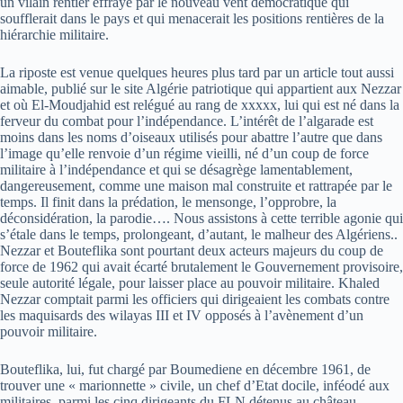
un vilain rentier effrayé par le nouveau vent démocratique qui
soufflerait dans le pays et qui menacerait les positions rentières de la
hiérarchie militaire.
La riposte est venue quelques heures plus tard par un article tout aussi
aimable, publié sur le site Algérie patriotique qui appartient aux Nezzar
et où El-Moudjahid est relégué au rang de xxxxx, lui qui est né dans la
ferveur du combat pour l’indépendance. L’intérêt de l’algarade est
moins dans les noms d’oiseaux utilisés pour abattre l’autre que dans
l’image qu’elle renvoie d’un régime vieilli, né d’un coup de force
militaire à l’indépendance et qui se désagrège lamentablement,
dangereusement, comme une maison mal construite et rattrapée par le
temps. Il finit dans la prédation, le mensonge, l’opprobre, la
déconsidération, la parodie…. Nous assistons à cette terrible agonie qui
s’étale dans le temps, prolongeant, d’autant, le malheur des Algériens..
Nezzar et Bouteflika sont pourtant deux acteurs majeurs du coup de
force de 1962 qui avait écarté brutalement le Gouvernement provisoire,
seule autorité légale, pour laisser place au pouvoir militaire. Khaled
Nezzar comptait parmi les officiers qui dirigeaient les combats contre
les maquisards des wilayas III et IV opposés à l’avènement d’un
pouvoir militaire.
Bouteflika, lui, fut chargé par Boumediene en décembre 1961, de
trouver une « marionnette » civile, un chef d’Etat docile, inféodé aux
militaires, parmi les cinq dirigeants du FLN détenus au château