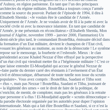
d’Aulnoy, en région parisienne. En tant que l’un des principaux
architectes du régime militaire, Bouteflika a toujours conçu l’armée
comme la source du pouvoir. Parlant de l’épisode de 1994, il dira à
Elisabeth Shemla : «Je voulais être le candidat de l’Armée.
Uniquement de l’Armée. Je ne voulais avoir de fil à la patte ni avec la
société civile ni avec la mouvance islamiste. En tant que candidat de
l’Armée, je me présentais en réconciliateur.» (Elisabeth Shemla, Mon
journal d’Algérie, novembre 1999 – janvier 2000, Flammarion) Un
demi-siècle plus tard, le commandant Bouteflika, émissaire décisif dans
la formation d’un Etat militaire, devient le champion de l’Etat civil,
vouant les généraux au mutisme, au nom de la démocratie ! Le système
repose sur le mensonge, la fourberie et l’esbroufe. Mieux : le clan
présidentiel accuse Khaled Nezzar d’être effrayé par la perspective
d’un état civil qui viendrait mettre fin a l’hégémonie militaire ! C’est ce
que laisse entendre El-Moudjahid qui accuse le général Nezzar de
«faire partie du dernier carré des résistants à l’avènement d’un État
civil et démocratique, débarrassé de toute tutelle non issue du scrutin
populaire». Vous avez compris : Bouteflika, Saadani et Tliba sont
« élus », mais pas Nezzar ! Bouteflika, Saadani et Tliba, jouissant de
« la légitimité des urnes » ont le droit de faire de la politique, de
s’enrichir, de mentir, de comploter, mais pas les généraux à la retraite
que personne n’a élus ! El-Moudjahid appelle « scrutin démocratique »
la parodie électorale organisée par les autorités pour duper l’opinion
internationale. Mais qui a fait élire Bouteflika et Saadani, si ce n’est la