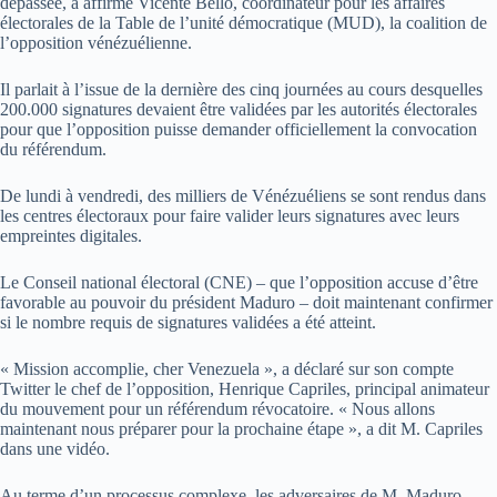
dépassée, a affirmé Vicente Bello, coordinateur pour les affaires
électorales de la Table de l’unité démocratique (MUD), la coalition de
l’opposition vénézuélienne.
Il parlait à l’issue de la dernière des cinq journées au cours desquelles
200.000 signatures devaient être validées par les autorités électorales
pour que l’opposition puisse demander officiellement la convocation
du référendum.
De lundi à vendredi, des milliers de Vénézuéliens se sont rendus dans
les centres électoraux pour faire valider leurs signatures avec leurs
empreintes digitales.
Le Conseil national électoral (CNE) – que l’opposition accuse d’être
favorable au pouvoir du président Maduro – doit maintenant confirmer
si le nombre requis de signatures validées a été atteint.
« Mission accomplie, cher Venezuela », a déclaré sur son compte
Twitter le chef de l’opposition, Henrique Capriles, principal animateur
du mouvement pour un référendum révocatoire. « Nous allons
maintenant nous préparer pour la prochaine étape », a dit M. Capriles
dans une vidéo.
Au terme d’un processus complexe, les adversaires de M. Maduro