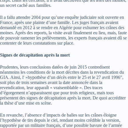
corps. Dans les cercueils, il n’avait découvert que les têtes des moines,
un secret caché aux familles.
Il a fallu attendre 2004 pour qu’une enquête judiciaire soit ouverte en
France, après une plainte d’une famille. Les juges français avaient
demandé en 2012 à se rendre en Algérie pour exhumer les crânes des
moines. Après des reports, la visite avait finalement eu lieu, mais, faute
de pouvoir ramener les prélèvements, les experts français avaient dû se
contenter de leurs constatations sur place.
Signes de décapitation après la mort
Prudentes, leurs conclusions datées de juin 2015 contredisent
néanmoins les conditions de la mort décrites dans la revendication du
GIA. Ainsi, l' »hypothèse d’un décès entre le 25 et le 27 avril 1996″,
soit plus de trois semaines avant la date annoncée dans la
revendication, leur apparaît « vraisemblable ». Des traces
d’égorgement n’apparaissent que pour trois religieux, mais tous
présentent des signes de décapitation après la mort. De quoi accréditer
la thèse d’une mise en scène.
En revanche, l’absence d’impacts de balles sur les crânes éloigne
l’hypothèse de tirs depuis le ciel, rendant moins crédible la version,
rapportée par un militaire français, d’une possible bavure de l’armée