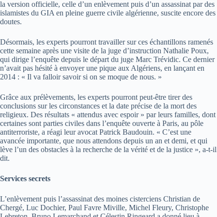
la version officielle, celle d’un enlèvement puis d’un assassinat par des
islamistes du GIA en pleine guerre civile algérienne, suscite encore des
doutes.
Désormais, les experts pourront travailler sur ces échantillons ramenés
cette semaine après une visite de la juge d’instruction Nathalie Poux,
qui dirige l’enquête depuis le départ du juge Marc Trévidic. Ce dernier
n’avait pas hésité à envoyer une pique aux Algériens, en lançant en
2014 : « Il va falloir savoir si on se moque de nous. »
Grâce aux prélèvements, les experts pourront peut-être tirer des
conclusions sur les circonstances et la date précise de la mort des
religieux. Des résultats « attendus avec espoir » par leurs familles, dont
certaines sont parties civiles dans l’enquête ouverte à Paris, au pôle
antiterroriste, a réagi leur avocat Patrick Baudouin. « C’est une
avancée importante, que nous attendons depuis un an et demi, et qui
lève l’un des obstacles à la recherche de la vérité et de la justice », a-t-il
dit.
Services secrets
L’enlèvement puis l’assassinat des moines cisterciens Christian de
Chergé, Luc Dochier, Paul Favre Miville, Michel Fleury, Christophe
Lebreton, Bruno Lemarchand et Célestin Ringeard a donné lieu à