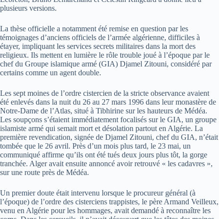
plusieurs versions.
La thèse officielle a notamment été remise en question par les
témoignages d’anciens officiels de l’armée algérienne, difficiles à
étayer, impliquant les services secrets militaires dans la mort des
religieux. Ils mettent en lumière le rôle trouble joué à l’époque par le
chef du Groupe islamique armé (GIA) Djamel Zitouni, considéré par
certains comme un agent double.
Les sept moines de l’ordre cistercien de la stricte observance avaient
été enlevés dans la nuit du 26 au 27 mars 1996 dans leur monastère de
Notre-Dame de l’Atlas, situé à Tibhirine sur les hauteurs de Médéa.
Les soupçons s’étaient immédiatement focalisés sur le GIA, un groupe
islamiste armé qui semait mort et désolation partout en Algérie. La
première revendication, signée de Djamel Zitouni, chef du GIA, n’était
tombée que le 26 avril. Près d’un mois plus tard, le 23 mai, un
communiqué affirme qu’ils ont été tués deux jours plus tôt, la gorge
tranchée. Alger avait ensuite annoncé avoir retrouvé « les cadavres »,
sur une route près de Médéa.
Un premier doute était intervenu lorsque le procureur général (à
l’époque) de l’ordre des cisterciens trappistes, le père Armand Veilleux,
venu en Algérie pour les hommages, avait demandé à reconnaître les