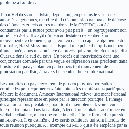
publique à Londres.
Tahar Belabess un activiste, depuis longtemps dans le viseur des
autorités algériennes, membre du la Commission nationale de défense
des chômeurs et trois autres membres de la CNDDC, ont été
condamnés par la justice pour avoir pris part à « un regroupement non
armé » en 2015. Il s’agit d’une manifestation de soutien à un
mouvement de chômeurs, qui a eu lieu dans la capitale algérienne de
l’or noire, Hassi Messaoud. Ils risquent une peine d’emprisonnement
d’une année, dans un simulacre de procès qui s’ouvrira demain jeudi à
Ouargla dans le sud du pays. Un procès qui interviendra dans une
conjoncture dominée par une vague de répression sans précèdent dans
l’histoire du pays, ciblant en particuliers tout mouvement de
protestation pacifiste, à travers l’ensemble du territoire national.
Les autorités du pays recourent de plus en plus aux poursuites
criminelles pour réprimer et « faire taire » les manifestants pacifiques,
déplore le document. Amnesty International relève justement l’arsenal
juridique répressif mise en place par la direction politique, à l’image
des autorisations préalables, pour tout rassemblement, voire leur
interdiction totale dans la capitale, Alger. Une capitale transformée en
véritable citadelle, ou en une zone interdite à toute forme d’expression
anti-pouvoir. Il en est même d es partis politiques qui sont interdits de
toute réunion publique. A l’exemple du MDS qui a été empêché par la