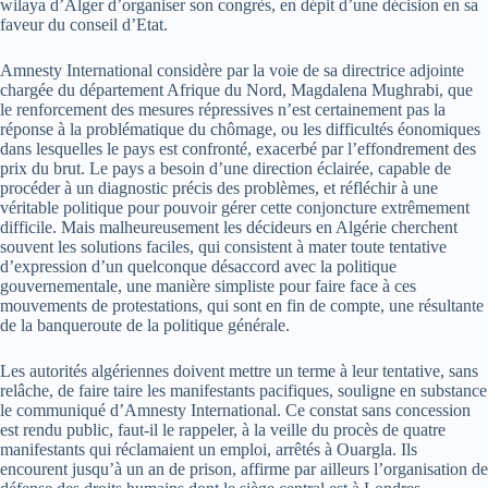
wilaya d’Alger d’organiser son congrès, en dépit d’une décision en sa
faveur du conseil d’Etat.
Amnesty International considère par la voie de sa directrice adjointe
chargée du département Afrique du Nord, Magdalena Mughrabi, que
le renforcement des mesures répressives n’est certainement pas la
réponse à la problématique du chômage, ou les difficultés éonomiques
dans lesquelles le pays est confronté, exacerbé par l’effondrement des
prix du brut. Le pays a besoin d’une direction éclairée, capable de
procéder à un diagnostic précis des problèmes, et réfléchir à une
véritable politique pour pouvoir gérer cette conjoncture extrêmement
difficile. Mais malheureusement les décideurs en Algérie cherchent
souvent les solutions faciles, qui consistent à mater toute tentative
d’expression d’un quelconque désaccord avec la politique
gouvernementale, une manière simpliste pour faire face à ces
mouvements de protestations, qui sont en fin de compte, une résultante
de la banqueroute de la politique générale.
Les autorités algériennes doivent mettre un terme à leur tentative, sans
relâche, de faire taire les manifestants pacifiques, souligne en substance
le communiqué d’Amnesty International. Ce constat sans concession
est rendu public, faut-il le rappeler, à la veille du procès de quatre
manifestants qui réclamaient un emploi, arrêtés à Ouargla. Ils
encourent jusqu’à un an de prison, affirme par ailleurs l’organisation de