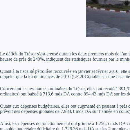
Le déficit du Trésor s’est creusé durant les deux premiers mois de l’an
hausse de près de 240%, indiquent des statistiques fournies par le minis
Quant à la fiscalité pétrolière recouvrée en janvier et février 2016, e
rappeler que la loi de finances de 2016 (LF 2016) table sur une fiscalit
Concernant les ressources ordinaires du Trésor, elles ont reculé à 391,
ordinaires) ont baissé à 713,6 mds DA contre 894,43 mds DA sur les d
Quant aux dépenses budgétaires, elles ont augmenté en passant à près
prévoit des dépenses globales de 7.984,1 mds DA sur l’année en cours)
Ainsi, les dépenses de fonctionnement ont grimpé à 1.256,5 mds DA 
un solde budgétaire déficitaire de 1.326,36 mds DA sur les 2 premie