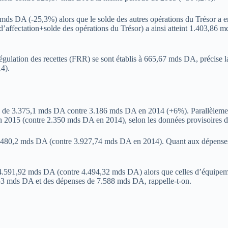
2 mds DA (-25,3%) alors que le solde des autres opérations du Trésor a e
’affectation+solde des opérations du Trésor) a ainsi atteint 1.403,86 md
égulation des recettes (FRR) se sont établis à 665,67 mds DA, précise 
4).
a été de 3.375,1 mds DA contre 3.186 mds DA en 2014 (+6%). Parallèleme
n 2015 (contre 2.350 mds DA en 2014), selon les données provisoires d
t 4.480,2 mds DA (contre 3.927,74 mds DA en 2014). Quant aux dépense
4.591,92 mds DA (contre 4.494,32 mds DA) alors que celles d’équipe
.953 mds DA et des dépenses de 7.588 mds DA, rappelle-t-on.