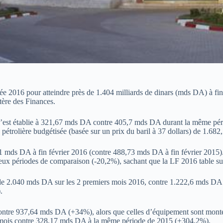
née 2016 pour atteindre près de 1.404 milliards de dinars (mds DA) à fin
tère des Finances.
lle s’est établie à 321,67 mds DA contre 405,7 mds DA durant la même pé
é pétrolière budgétisée (basée sur un prix du baril à 37 dollars) de 1.6
91 mds DA à fin février 2016 (contre 488,73 mds DA à fin février 2015). 
eux périodes de comparaison (-20,2%), sachant que la LF 2016 table su
 de 2.040 mds DA sur les 2 premiers mois 2016, contre 1.222,6 mds DA
.
contre 937,64 mds DA (+34%), alors que celles d’équipement sont mo
rs mois contre 328,17 mds DA à la même période de 2015 (+304,2%).