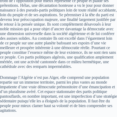
front de l’opposition pour mieux représenté ce peuple et plaidé ses
prétentions. Hélas, une décantation honteuse a vu le jour pour donner
naissance à des pseudo-partis politiques loin de toute réalité accablante,
loin du peuple et de ses aspirations. Se pérenniser à la tête du parti est
devenu leur préoccupation majeure, une finalité largement justifiée par
le retour à la pensée unique. Ils sont complètement désavoués à leur
noble mission qui a pour objet d’ancrer davantage la démocratie avec
une dimension universelle dans la société algérienne et de lui conférer
des assises solides. Au contraire Ils ont excellé dans l’égarement loin
de ce peuple sur une autre planète bafouant ses espoirs d’une vie
meilleure et prospère inhérente à une démocratie réelle. Pourtant ce
peuple constitue l’essence même de leur existence, ils ne sont rien sans
ce peuple. Ces partis politiques algérois, une qualification amplement
méritée, ont une activité cantonnée dans ce milieu hermétique, une
cathédrale avec des remparts imperméables.
Dommage l’Algérie n’est pas Alger, elle comprend une population
repartie sur un immense territoire, parmi les plus vastes au monde
impatiente d’une vraie démocratie prémonitoire d’une émancipation et
d’un pluralisme avéré. Cet espace stationnaire des partis politique
pantouflards, en nombre important, est une imperfection d’une stratégie
sédentaire puisqu’elle les a éloignés de la population. Il faut être du
peuple pour mieux clamer haut sa volonté et de bien comprendre ses
agitations.