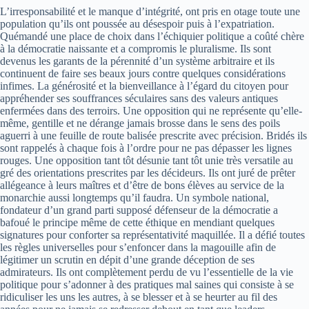
L’irresponsabilité et le manque d’intégrité, ont pris en otage toute une
population qu’ils ont poussée au désespoir puis à l’expatriation.
Quémandé une place de choix dans l’échiquier politique a coûté chère
à la démocratie naissante et a compromis le pluralisme. Ils sont
devenus les garants de la pérennité d’un système arbitraire et ils
continuent de faire ses beaux jours contre quelques considérations
infimes. La générosité et la bienveillance à l’égard du citoyen pour
appréhender ses souffrances séculaires sans des valeurs antiques
enfermées dans des terroirs. Une opposition qui ne représente qu’elle-
même, gentille et ne dérange jamais brosse dans le sens des poils
aguerri à une feuille de route balisée prescrite avec précision. Bridés ils
sont rappelés à chaque fois à l’ordre pour ne pas dépasser les lignes
rouges. Une opposition tant tôt désunie tant tôt unie très versatile au
gré des orientations prescrites par les décideurs. Ils ont juré de prêter
allégeance à leurs maîtres et d’être de bons élèves au service de la
monarchie aussi longtemps qu’il faudra. Un symbole national,
fondateur d’un grand parti supposé défenseur de la démocratie a
bafoué le principe même de cette éthique en mendiant quelques
signatures pour conforter sa représentativité maquillée. Il a défié toutes
les règles universelles pour s’enfoncer dans la magouille afin de
légitimer un scrutin en dépit d’une grande déception de ses
admirateurs. Ils ont complètement perdu de vu l’essentielle de la vie
politique pour s’adonner à des pratiques mal saines qui consiste à se
ridiculiser les uns les autres, à se blesser et à se heurter au fil des