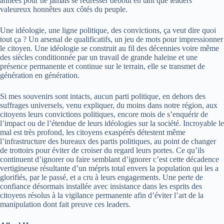
années pour ne jamais se redresser debout en tant que leaders
valeureux honnêtes aux côtés du peuple.
Une idéologie, une ligne politique, des convictions, ça veut dire quoi
tout ça ? Un arsenal de qualificatifs, un jeu de mots pour impressionner
le citoyen. Une idéologie se construit au fil des décennies voire même
des siècles conditionnée par un travail de grande haleine et une
présence permanente et continue sur le terrain, elle se transmet de
génération en génération.
Si mes souvenirs sont intacts, aucun parti politique, en dehors des
suffrages universels, venu expliquer, du moins dans notre région, aux
citoyens leurs convictions politiques, encore mois de s’enquérir de
l’impact ou de l’étendue de leurs idéologies sur la société. Incroyable le
mal est très profond, les citoyens exaspérés détestent même
l’infrastructure des bureaux des partis politiques, au point de changer
de trottoirs pour éviter de croiser du regard leurs portes. Ce qu’ils
continuent d’ignorer ou faire semblant d’ignorer c’est cette décadence
vertigineuse résultante d’un mépris total envers la population qui les a
glorifiés, par le passé, et a cru à leurs engagements. Une perte de
confiance désormais installée avec insistance dans les esprits des
citoyens résolus à la vigilance permanente afin d’éviter l’art de la
manipulation dont fait preuve ces leaders.