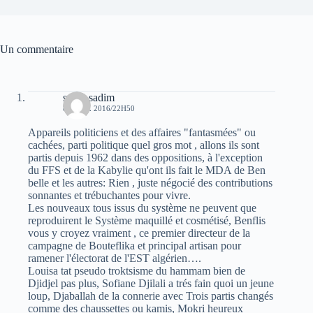
Un commentaire
sarah sadim
8 AVRIL 2016/22H50
Appareils politiciens et des affaires "fantasmées" ou
cachées, parti politique quel gros mot , allons ils sont
partis depuis 1962 dans des oppositions, à l'exception
du FFS et de la Kabylie qu'ont ils fait le MDA de Ben
belle et les autres: Rien , juste négocié des contributions
sonnantes et trébuchantes pour vivre.
Les nouveaux tous issus du système ne peuvent que
reproduirent le Système maquillé et cosmétisé, Benflis
vous y croyez vraiment , ce premier directeur de la
campagne de Bouteflika et principal artisan pour
ramener l'électorat de l'EST algérien….
Louisa tat pseudo troktsisme du hammam bien de
Djidjel pas plus, Sofiane Djilali a trés fain quoi un jeune
loup, Djaballah de la connerie avec Trois partis changés
comme des chaussettes ou kamis, Mokri heureux