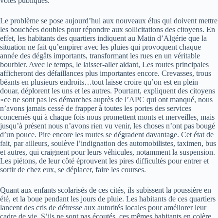
voies publiques.
Le problème se pose aujourd’hui aux nouveaux élus qui doivent mettre
les bouchées doubles pour répondre aux sollicitations des citoyens. En
effet, les habitants des quartiers indiquent au Matin d’Algérie que la
situation ne fait qu’empirer avec les pluies qui provoquent chaque
année des dégâts importants, transformant les rues en un véritable
bourbier. Avec le temps, le laisser-aller aidant, Les routes principales
afficheront des défaillances plus importantes encore. Crevasses, trous
béants en plusieurs endroits…tout laisse croire qu’on est en plein
douar, déplorent les uns et les autres. Pourtant, expliquent des citoyens
«ce ne sont pas les démarches auprès de l’APC qui ont manqué, nous
n’avons jamais cessé de frapper à toutes les portes des services
concernés qui à chaque fois nous promettent monts et merveilles, mais
jusqu’à présent nous n’avons rien vu venir, les choses n’ont pas bougé
d’un pouce. Pire encore les routes se dégradent davantage. Cet état de
fait, par ailleurs, soulève l’indignation des automobilistes, taximen, bus
et autres, qui craignent pour leurs véhicules, notamment la suspension.
Les piétons, de leur côté éprouvent les pires difficultés pour entrer et
sortir de chez eux, se déplacer, faire les courses.
Quant aux enfants scolarisés de ces cités, ils subissent la poussière en
été, et la boue pendant les jours de pluie. Les habitants de ces quartiers
lancent des cris de détresse aux autorités locales pour améliorer leur
cadre de vie. S’ils ne sont pas écoutés, ces mêmes habitants en colère