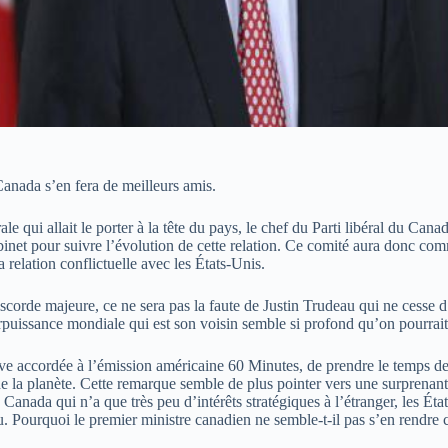
 Canada s’en fera de meilleurs amis.
le qui allait le porter à la tête du pays, le chef du Parti libéral du Can
binet pour suivre l’évolution de cette relation. Ce comité aura donc co
 relation conflictuelle avec les États-Unis.
orde majeure, ce ne sera pas la faute de Justin Trudeau qui ne cesse d’
uissance mondiale qui est son voisin semble si profond qu’on pourrait 
ccordée à l’émission américaine 60 Minutes, de prendre le temps de mieu
 de la planète. Cette remarque semble de plus pointer vers une surprena
anada qui n’a que très peu d’intérêts stratégiques à l’étranger, les Éta
u. Pourquoi le premier ministre canadien ne semble-t-il pas s’en rendre