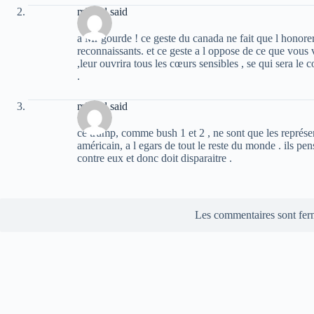
mhand said
a Mr gourde ! ce geste du canada ne fait que l honorer 
reconnaissants. et ce geste a l oppose de ce que vous 
,leur ouvrira tous les cœurs sensibles , se qui sera le 
.
mhand said
ce trump, comme bush 1 et 2 , ne sont que les représen
américain, a l egars de tout le reste du monde . ils pe
contre eux et donc doit disparaitre .
Les commentaires sont fer