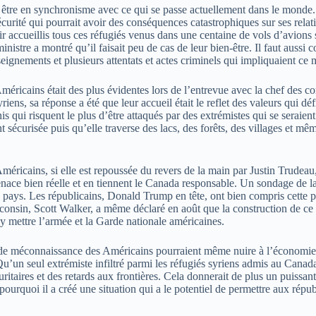
as être en synchronisme avec ce qui se passe actuellement dans le monde.
écurité qui pourrait avoir des conséquences catastrophiques sur ses relat
voir accueillis tous ces réfugiés venus dans une centaine de vols d’avion
inistre a montré qu’il faisait peu de cas de leur bien-être. Il faut aussi 
eignements et plusieurs attentats et actes criminels qui impliquaient ce
Américains était des plus évidentes lors de l’entrevue avec la chef de
yriens, sa réponse a été que leur accueil était le reflet des valeurs qui d
s qui risquent le plus d’être attaqués par des extrémistes qui se seraient
t sécurisée puis qu’elle traverse des lacs, des forêts, des villages et m
 Américains, si elle est repoussée du revers de la main par Justin Trudeau
enace bien réelle et en tiennent le Canada responsable. Un sondage de
pays. Les républicains, Donald Trump en tête, ont bien compris cette peu
consin, Scott Walker, a même déclaré en août que la construction de ce 
’y mettre l’armée et la Garde nationale américaines.
de méconnaissance des Américains pourraient même nuire à l’économie c
u’un seul extrémiste infiltré parmi les réfugiés syriens admis au Canad
ritaires et des retards aux frontières. Cela donnerait de plus un puissant
 pourquoi il a créé une situation qui a le potentiel de permettre aux r