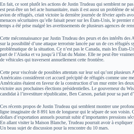
En fait, ce sont plutôt les actions de Justin Trudeau qui semblent ne p
est peut-être un bel acte humanitaire, mais il est aussi un problème de s
avion de réfugiés, criait victoire la dernière journée de février après a
menaces sécuritaires qu’elle faisait peser sur les États-Unis, le premier m
temps a été prise malgré les avertissements de plusieurs agences de rens
Cette méconnaissance par Justin Trudeau des peurs et des intérêts des 
sur la possibilité d’une attaque terroriste lancée par un de ces réfugiés s
problématique de la situation. Ce n’est pas le Canada, mais les États-Uni
part de l’Alaska et va jusqu’à l’État du Maine. Elle ne peut être vraimen
de véhicules qui traversent annuellement cette frontière.
Cette peur viscérale de possibles attentats sur leur sol qu’ont plusieurs
Américains considèrent cet accueil précipité de réfugiés comme une m
Américains étaient en faveur de la construction d’un mur entre les deux 
victoire aux prochaines élections présidentielles. Le gouverneur du Wis
candidat à l’investiture républicaine, Ben Carson, parlait pour sa part d
Ces récents propos de Justin Trudeau qui semblent montrer une profon
ligne imaginaire de 8 891 km de longueur qui le sépare de son voisin. Q
dollars d’exportation annuels pourrait subir d’importantes pressions sécu
En allant visiter la Maison Blanche, Trudeau pourrait avoir à expliquer
Un beau sujet de discussion pour la rencontre du 10 mars.