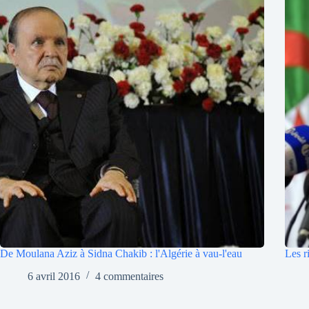
De Moulana Aziz à Sidna Chakib : l'Algérie à vau-l'eau
Les r
6 avril 2016
4 commentaires