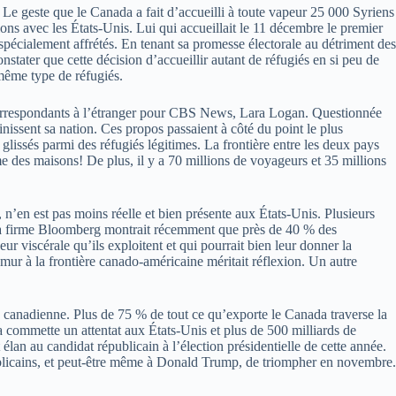
 Le geste que le Canada a fait d’accueilli à toute vapeur 25 000 Syriens
ions avec les États-Unis. Lui qui accueillait le 11 décembre le premier
s spécialement affrétés. En tenant sa promesse électorale au détriment des
constater que cette décision d’accueillir autant de réfugiés en si peu de
 même type de réfugiés.
s correspondants à l’étranger pour CBS News, Lara Logan. Questionnée
éfinissent sa nation. Ces propos passaient à côté du point le plus
 glissés parmi des réfugiés légitimes. La frontière entre les deux pays
ême des maisons! De plus, il y a 70 millions de voyageurs et 35 millions
, n’en est pas moins réelle et bien présente aux États-Unis. Plusieurs
 la firme Bloomberg montrait récemment que près de 40 % des
r viscérale qu’ils exploitent et qui pourrait bien leur donner la
mur à la frontière canado-américaine méritait réflexion. Un autre
anadienne. Plus de 75 % de tout ce qu’exporte le Canada traverse la
a commette un attentat aux États-Unis et plus de 500 milliards de
 élan au candidat républicain à l’élection présidentielle de cette année.
épublicains, et peut-être même à Donald Trump, de triompher en novembre.