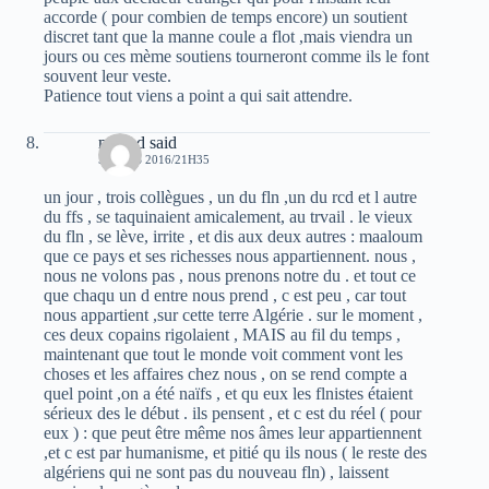
accorde ( pour combien de temps encore) un soutient
discret tant que la manne coule a flot ,mais viendra un
jours ou ces mème soutiens tourneront comme ils le font
souvent leur veste.
Patience tout viens a point a qui sait attendre.
mhand said
5 MARS 2016/21H35
un jour , trois collègues , un du fln ,un du rcd et l autre
du ffs , se taquinaient amicalement, au trvail . le vieux
du fln , se lève, irrite , et dis aux deux autres : maaloum
que ce pays et ses richesses nous appartiennent. nous ,
nous ne volons pas , nous prenons notre du . et tout ce
que chaqu un d entre nous prend , c est peu , car tout
nous appartient ,sur cette terre Algérie . sur le moment ,
ces deux copains rigolaient , MAIS au fil du temps ,
maintenant que tout le monde voit comment vont les
choses et les affaires chez nous , on se rend compte a
quel point ,on a été naïfs , et qu eux les flnistes étaient
sérieux des le début . ils pensent , et c est du réel ( pour
eux ) : que peut être même nos âmes leur appartiennent
,et c est par humanisme, et pitié qu ils nous ( le reste des
algériens qui ne sont pas du nouveau fln) , laissent