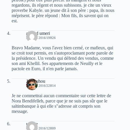
regardons, ils régent et nous subissons. je cite un vieux
proverbe Kabyle. un jeune dit à son père : papa, ils nous
méprisent. le père répond : Mon fils, ils savent qui on
est.
ahmed umeri
3 MARS 2016/19H26
Bravo Madame, vous l'avez bien cerné, ce mafieux, qui
se croit tout permis, en s'autoproclamant porte parole de
la présidence. Un vendu qui défend des vendus, comme
son ami Khellil. Ses appartements de Neuilly et le
pactole en Euro, il n'en parle jamais.
Jafnouhou
3 MARS 2016/22H14
Je ne commettrai aucun commentaire sur cette lettre de
Nora Bendifelleh, parce que je ne suis pas sûr que le
saltimbanque à qui elle s"adresse ait compris son
message.
urfane
4 MARS 2016/12H09