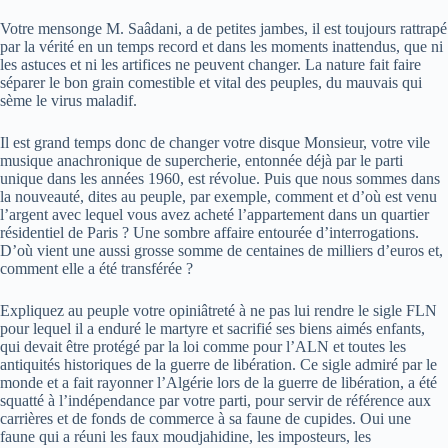
Votre mensonge M. Saâdani, a de petites jambes, il est toujours rattrapé
par la vérité en un temps record et dans les moments inattendus, que ni
les astuces et ni les artifices ne peuvent changer. La nature fait faire
séparer le bon grain comestible et vital des peuples, du mauvais qui
sème le virus maladif.
Il est grand temps donc de changer votre disque Monsieur, votre vile
musique anachronique de supercherie, entonnée déjà par le parti
unique dans les années 1960, est révolue. Puis que nous sommes dans
la nouveauté, dites au peuple, par exemple, comment et d’où est venu
l’argent avec lequel vous avez acheté l’appartement dans un quartier
résidentiel de Paris ? Une sombre affaire entourée d’interrogations.
D’où vient une aussi grosse somme de centaines de milliers d’euros et,
comment elle a été transférée ?
Expliquez au peuple votre opiniâtreté à ne pas lui rendre le sigle FLN
pour lequel il a enduré le martyre et sacrifié ses biens aimés enfants,
qui devait être protégé par la loi comme pour l’ALN et toutes les
antiquités historiques de la guerre de libération. Ce sigle admiré par le
monde et a fait rayonner l’Algérie lors de la guerre de libération, a été
squatté à l’indépendance par votre parti, pour servir de référence aux
carrières et de fonds de commerce à sa faune de cupides. Oui une
faune qui a réuni les faux moudjahidine, les imposteurs, les