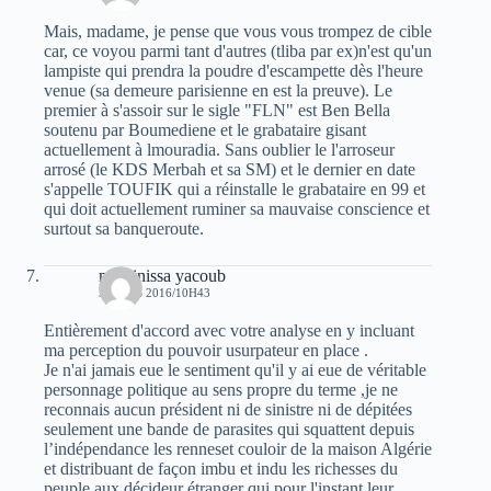
Mais, madame, je pense que vous vous trompez de cible
car, ce voyou parmi tant d'autres (tliba par ex)n'est qu'un
lampiste qui prendra la poudre d'escampette dès l'heure
venue (sa demeure parisienne en est la preuve). Le
premier à s'assoir sur le sigle "FLN" est Ben Bella
soutenu par Boumediene et le grabataire gisant
actuellement à lmouradia. Sans oublier le l'arroseur
arrosé (le KDS Merbah et sa SM) et le dernier en date
s'appelle TOUFIK qui a réinstalle le grabataire en 99 et
qui doit actuellement ruminer sa mauvaise conscience et
surtout sa banqueroute.
massinissa yacoub
5 MARS 2016/10H43
Entièrement d'accord avec votre analyse en y incluant
ma perception du pouvoir usurpateur en place .
Je n'ai jamais eue le sentiment qu'il y ai eue de véritable
personnage politique au sens propre du terme ,je ne
reconnais aucun président ni de sinistre ni de dépitées
seulement une bande de parasites qui squattent depuis
l’indépendance les renneset couloir de la maison Algérie
et distribuant de façon imbu et indu les richesses du
peuple aux décideur étranger qui pour l'instant leur