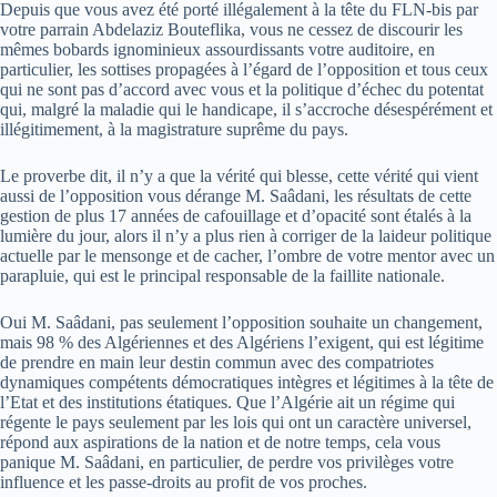
Depuis que vous avez été porté illégalement à la tête du FLN-bis par
votre parrain Abdelaziz Bouteflika, vous ne cessez de discourir les
mêmes bobards ignominieux assourdissants votre auditoire, en
particulier, les sottises propagées à l’égard de l’opposition et tous ceux
qui ne sont pas d’accord avec vous et la politique d’échec du potentat
qui, malgré la maladie qui le handicape, il s’accroche désespérément et
illégitimement, à la magistrature suprême du pays.
Le proverbe dit, il n’y a que la vérité qui blesse, cette vérité qui vient
aussi de l’opposition vous dérange M. Saâdani, les résultats de cette
gestion de plus 17 années de cafouillage et d’opacité sont étalés à la
lumière du jour, alors il n’y a plus rien à corriger de la laideur politique
actuelle par le mensonge et de cacher, l’ombre de votre mentor avec un
parapluie, qui est le principal responsable de la faillite nationale.
Oui M. Saâdani, pas seulement l’opposition souhaite un changement,
mais 98 % des Algériennes et des Algériens l’exigent, qui est légitime
de prendre en main leur destin commun avec des compatriotes
dynamiques compétents démocratiques intègres et légitimes à la tête de
l’Etat et des institutions étatiques. Que l’Algérie ait un régime qui
régente le pays seulement par les lois qui ont un caractère universel,
répond aux aspirations de la nation et de notre temps, cela vous
panique M. Saâdani, en particulier, de perdre vos privilèges votre
influence et les passe-droits au profit de vos proches.