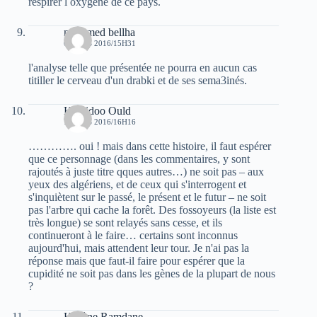
respirer l oxygène de ce pays.
mommed bellha
6 MARS 2016/15H31
l'analyse telle que présentée ne pourra en aucun cas
titiller le cerveau d'un drabki et de ses sema3inés.
Hamidoo Ould
7 MARS 2016/16H16
…………. oui ! mais dans cette histoire, il faut espérer
que ce personnage (dans les commentaires, y sont
rajoutés à juste titre qques autres…) ne soit pas – aux
yeux des algériens, et de ceux qui s'interrogent et
s'inquiètent sur le passé, le présent et le futur – ne soit
pas l'arbre qui cache la forêt. Des fossoyeurs (la liste est
très longue) se sont relayés sans cesse, et ils
continueront à le faire… certains sont inconnus
aujourd'hui, mais attendent leur tour. Je n'ai pas la
réponse mais que faut-il faire pour espérer que la
cupidité ne soit pas dans les gènes de la plupart de nous
?
Hacène Ramdane