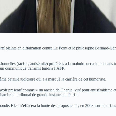
orté plainte en diffamation contre Le Point et le philosophe Bernard-He
sionnelles (raciste, antisémite) proférées à la moindre occasion et dans
s un communiqué transmis lundi à l’AFP.
ème bataille judiciaire qui a a marqué la carrière de cet humoriste.
’avoir présenté comme « un ancien de Charlie, viré pour antisémitisme 
chambre du tribunal de grande instance de Paris.
 monde. Rien n’effacera la honte des propos tenus, en 2008, sur la « fi