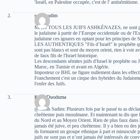
'Israël, en Palestine occupée, c'est de l' antisémitisme.
sarah sadim
MAIS TOUS LES JUIFS ASHKÉNAZES, ne sont pas Sé
le judaïsme à partir de l’Europe occidentale ou de l'Es
judaïsme ces ignares en optant pour les principes de S
LES AUTHENTIQUES "Fils d’Israël" le prophète que la
sont pas blancs et sont du moyen orient, rien à voir 
de faux fils de l'Israel historique.
Les descendants sémites juifs d'Israel le prophète ou
Maroc, en Tunisie et avant en Algérie.
Imposteur ce BHL ne figure nullement dans les effectif
Franchement c'est un cirque des hybrides du Judai
l'enfer des Juifs.
Kichi Duoduma
@Sarah Sadim: Plusieurs fois par le passé tu as déclar
chrétienne puis musulmane. Et maintenant tu dis que le
du Nord et au Moyen Orient. Rien de plus faux dans 
jamais été juive, et peu chrétienne. Il y a bien eu des
ils formaient un groupe ethnique à part et minuscule 
juifs ne sont pas et n’ont jamais été intéressés de con