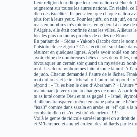
Leur religion leur dit que leur leur nation est élue de D
reigneront sur toutes les autres nations. En réalité, ce
dieu des israëlites. Ils pensaient que chaque nation av
plus fort à leurs yeux. Pour les juifs, on nait juif, on 
mais en nombres très minimes, en général à cause de re
l’Algérie, elle était confinée dans les villes. Ailleurs 
locales plus ou moins proches de celles de Rome.
En parlant de « Sidna » Yakoub (Jacob) dont le nom a 
l’histoire de ce zigoto ? C’est écrit noir sur blanc dans
résumer en quelques lignes. Après avoir roulé son oncl
avoir chipé de nombreuses bêtes et ses deux filles, no
bivouaquer un certain soir quand un mystérieux bonh
mot. Les deux bonhommes luttent toute la nuit. A l’au
de judo. Chacun demande à l’autre de le lâcher. Finale
moi qui tu es et je te lâcherai. » L’autre lui répond : «
répond : « Tu es bien le dieu d’Abraham ? » L’autre 
maintenant je veux que tu changes de nom. A partir de 
tu as lutté contre Dieu et tu as gagné ! » Israël, étym
d’ailleurs transparent même en arabe puisque le hébre
“isra3” comme dans sara3a en arabe, et “el” qui a la 
combattu dieu et s’en est tiré victorieux !!!!!
Voilà le genre de ridicule surréel auquel on a droit d
et M’hemmed et auquel croient des milliards par le m