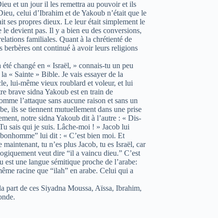
ieu et un jour il les remettra au pouvoir et ils
 Dieu, celui d’Ibrahim et de Yakoub n’était que le
ait ses propres dieux. Le leur était simplement le
ne le devient pas. Il y a bien eu des conversions,
lations familiales. Quant à la chrétienté de
les berbères ont continué à avoir leurs religions
été changé en « Israël, » connais-tu un peu
 la « Sainte » Bible. Je vais essayer de la
e, lui-même vieux roublard et voleur, et lui
tre brave sidna Yakoub est en train de
omme l’attaque sans aucune raison et sans un
be, ils se tiennent mutuellement dans une prise
ment, notre sidna Yakoub dit à l’autre : « Dis-
 Tu sais qui je suis. Lâche-moi ! » Jacob lui
“bonhomme” lui dit : « C’est bien moi. Et
maintenant, tu n’es plus Jacob, tu es Israël, car
ologiquement veut dire “il a vaincu dieu.” C’est
u est une langue sémitique proche de l’arabe:
même racine que “ilah” en arabe. Celui qui a
e la part de ces Siyadna Moussa, Aïssa, Ibrahim,
onde.