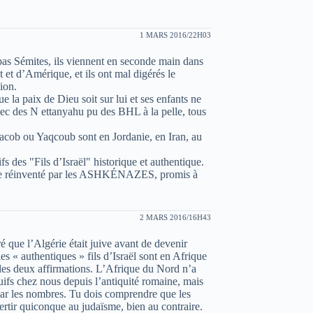
1 MARS 2016/22H03
mites, ils viennent en seconde main dans
t et d’Amérique, et ils ont mal digérés le
ion.
 paix de Dieu soit sur lui et ses enfants ne
avec des N ettanyahu pu des BHL à la pelle, tous
 Jacob ou Yaqcoub sont en Jordanie, en Iran, au
s des "Fils d’Israël" historique et authentique.
sme réinventé par les ASHKÉNAZES, promis à
2 MARS 2016/16H43
é que l’Algérie était juive avant de devenir
s « authentiques » fils d’Israël sont en Afrique
les deux affirmations. L’Afrique du Nord n’a
 juifs chez nous depuis l’antiquité romaine, mais
par les nombres. Tu dois comprendre que les
vertir quiconque au judaïsme, bien au contraire.