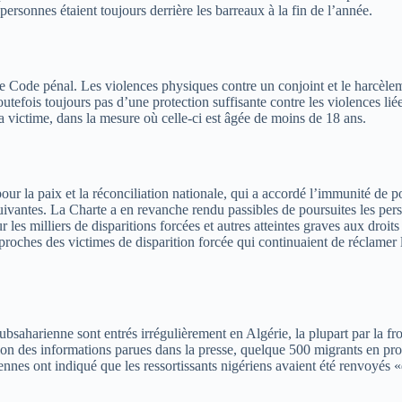
rsonnes étaient toujours derrière les barreaux à la fin de l’année.
 Code pénal. Les violences physiques contre un conjoint et le harcèlemen
utefois toujours pas d’une protection suffisante contre les violences lié
a victime, dans la mesure où celle-ci est âgée de moins de 18 ans.
our la paix et la réconciliation nationale, qui a accordé l’immunité de
uivantes. La Charte a en revanche rendu passibles de poursuites les per
r les milliers de disparitions forcées et autres atteintes graves aux droi
proches des victimes de disparition forcée qui continuaient de réclamer la v
bsaharienne sont entrés irrégulièrement en Algérie, la plupart par la fron
elon des informations parues dans la presse, quelque 500 migrants en pr
iennes ont indiqué que les ressortissants nigériens avaient été renvoyés 