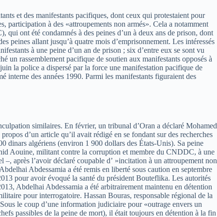
itants et des manifestants pacifiques, dont ceux qui protestaient pour
utres, participation à des «attroupements non armés». Cela a notamment
 qui ont été condamnés à des peines d’un à deux ans de prison, dont
 des peines allant jusqu’à quatre mois d’emprisonnement. Les intéressés
anifestants à une peine d’un an de prison ; six d’entre eux se sont vu
mpêché un rassemblement pacifique de soutien aux manifestants opposés à
 juin la police a dispersé par la force une manifestation pacifique de
é interne des années 1990. Parmi les manifestants figuraient des
 d’inculpation similaires. En février, un tribunal d’Oran a déclaré Mohamed
 propos d’un article qu’il avait rédigé en se fondant sur des recherches
0 dinars algériens (environ 1 900 dollars des États-Unis). Sa peine
chid Aouine, militant contre la corruption et membre du CNDDC, à une
 –, après l’avoir déclaré coupable d’ »incitation à un attroupement non
 Abdelhai Abdessamia a été remis en liberté sous caution en septembre
 2013 pour avoir évoqué la santé du président Bouteflika. Les autorités
en 2013, Abdelhai Abdessamia a été arbitrairement maintenu en détention
é militaire pour interrogatoire. Hassan Bouras, responsable régional de la
 Sous le coup d’une information judiciaire pour «outrage envers un
efs passibles de la peine de mort), il était toujours en détention à la fin