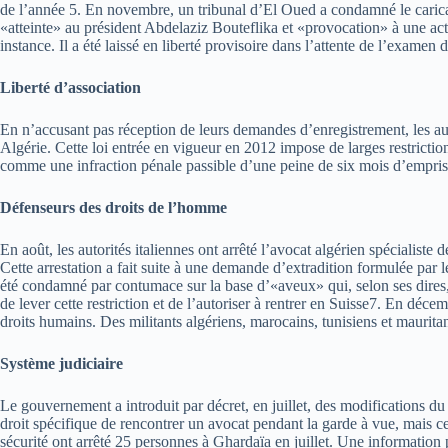
de l’année 5. En novembre, un tribunal d’El Oued a condamné le carica
«atteinte» au président Abdelaziz Bouteflika et «provocation» à une acti
instance. Il a été laissé en liberté provisoire dans l’attente de l’examen
Liberté d’association
En n’accusant pas réception de leurs demandes d’enregistrement, les auto
Algérie. Cette loi entrée en vigueur en 2012 impose de larges restrictio
comme une infraction pénale passible d’une peine de six mois d’empr
Défenseurs des droits de l’homme
En août, les autorités italiennes ont arrêté l’avocat algérien spéciali
Cette arrestation a fait suite à une demande d’extradition formulée par le
été condamné par contumace sur la base d’«aveux» qui, selon ses dires, a
de lever cette restriction et de l’autoriser à rentrer en Suisse7. En dé
droits humains. Des militants algériens, marocains, tunisiens et mauritani
Système judiciaire
Le gouvernement a introduit par décret, en juillet, des modifications d
droit spécifique de rencontrer un avocat pendant la garde à vue, mais cel
sécurité ont arrêté 25 personnes à Ghardaïa en juillet. Une information