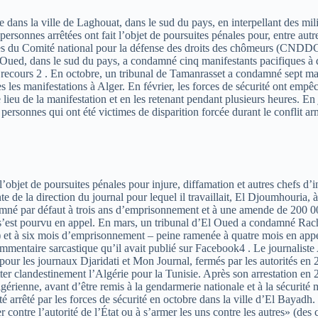
e dans la ville de Laghouat, dans le sud du pays, en interpellant des mil
 personnes arrêtées ont fait l’objet de poursuites pénales pour, entre a
du Comité national pour la défense des droits des chômeurs (CNDDC),
’El Oued, dans le sud du pays, a condamné cinq manifestants pacifiques à
leur recours 2 . En octobre, un tribunal de Tamanrasset a condamné sept m
utes les manifestations à Alger. En février, les forces de sécurité ont e
e lieu de la manifestation et en les retenant pendant plusieurs heures. En
sonnes qui ont été victimes de disparition forcée durant le conflit arm
ait l’objet de poursuites pénales pour injure, diffamation et autres chefs
 de la direction du journal pour lequel il travaillait, El Djoumhouria, à
damné par défaut à trois ans d’emprisonnement et à une amende de 200 00
l s’est pourvu en appel. En mars, un tribunal d’El Oued a condamné Ra
 et à six mois d’emprisonnement – peine ramenée à quatre mois en appel
mmentaire sarcastique qu’il avait publié sur Facebook4 . Le journaliste
t pour les journaux Djaridati et Mon Journal, fermés par les autorités en
uitter clandestinement l’Algérie pour la Tunisie. Après son arrestation 
 algérienne, avant d’être remis à la gendarmerie nationale et à la sécurit
arrêté par les forces de sécurité en octobre dans la ville d’El Bayadh.
contre l’autorité de l’État ou à s’armer les uns contre les autres» (des ch