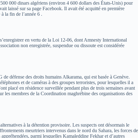
00 000 dinars algériens (environ 4 600 dollars des États-Unis) pour
ait laissé sur sa page Facebook. Il avait été acquitté en première
à la fin de l’année 6 .
 s’enregistrer en vertu de la Loi 12-06, dont Amnesty International
 association non enregistrée, suspendue ou dissoute est considérée
’ONG de défense des droits humains Alkarama, qui est basée à Genève.
téléphones et de caméras à des groupes terroristes, pour lesquelles il a
l’ont placé en résidence surveillée pendant plus de trois semaines avant
r pour les membres de la Coordination maghrébine des organisations des
lternatives à la détention provisoire. Les suspects ont désormais le
’affrontements meurtriers intervenus dans le nord du Sahara, les forces de
nnes appréhendées, parmi lesquelles Kamaleddine Fekhar et d’autres