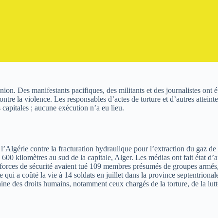
éunion. Des manifestants pacifiques, des militants et des journalistes ont
tre la violence. Les responsables d’actes de torture et d’autres atteint
capitales ; aucune exécution n’a eu lieu.
 l’Algérie contre la fracturation hydraulique pour l’extraction du gaz de
 600 kilomètres au sud de la capitale, Alger. Les médias ont fait état d’
s forces de sécurité avaient tué 109 membres présumés de groupes armés,
a coûté la vie à 14 soldats en juillet dans la province septentrionale d
e des droits humains, notamment ceux chargés de la torture, de la lutte c