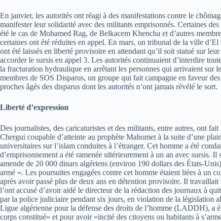
En janvier, les autorités ont réagi à des manifestations contre le chômag
manifester leur solidarité avec des militants emprisonnés. Certaines des
été le cas de Mohamed Rag, de Belkacem Khencha et d’autres membres 
certaines ont été réduites en appel. En mars, un tribunal de la ville d
ont été laissés en liberté provisoire en attendant qu’il soit statué sur 
accorder le sursis en appel 3. Les autorités continuaient d’interdire to
la fracturation hydraulique en arrêtant les personnes qui arrivaient sur l
membres de SOS Disparus, un groupe qui fait campagne en faveur des per
proches âgés des disparus dont les autorités n’ont jamais révélé le sort.
Liberté d’expression
Des journalistes, des caricaturistes et des militants, entre autres, ont f
Chergui coupable d’atteinte au prophète Mahomet à la suite d’une plainte
universitaires sur l’islam conduites à l’étranger. Cet homme a été con
d’emprisonnement a été ramenée ultérieurement à un an avec sursis. I
amende de 20 000 dinars algériens (environ 190 dollars des États-Unis)
armé ». Les poursuites engagées contre cet homme étaient liées à un co
après avoir passé plus de deux ans en détention provisoire. Il travaillai
l’ont accusé d’avoir aidé le directeur de la rédaction des journaux à q
par la police judiciaire pendant six jours, en violation de la législation
Ligue algérienne pour la défense des droits de l’homme (LADDH), a été 
corps constitué» et pour avoir «incité des citoyens ou habitants à s’armer 