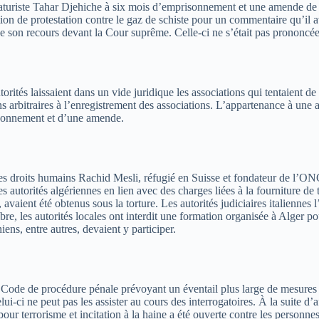
turiste Tahar Djehiche à six mois d’emprisonnement et une amende de 5
on de protestation contre le gaz de schiste pour un commentaire qu’il av
 de son recours devant la Cour suprême. Celle-ci ne s’était pas prononcée 
rités laissaient dans un vide juridique les associations qui tentaient de
ns arbitraires à l’enregistrement des associations. L’appartenance à une
isonnement et d’une amende.
ste des droits humains Rachid Mesli, réfugié en Suisse et fondateur de l
s autorités algériennes en lien avec des charges liées à la fourniture de 
vaient été obtenus sous la torture. Les autorités judiciaires italiennes 
cembre, les autorités locales ont interdit une formation organisée à Alge
ens, entre autres, devaient y participer.
u Code de procédure pénale prévoyant un éventail plus large de mesures a
ui-ci ne peut pas les assister au cours des interrogatoires. À la suite d
 pour terrorisme et incitation à la haine a été ouverte contre les perso