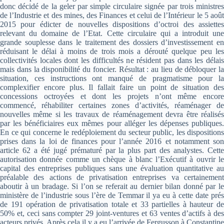
donc décidé de la geler par simple circulaire signée par trois ministres
de l’Industrie et des mines, des Finances et celui de l’Intérieur le 5 août
2015 pour édicter de nouvelles dispositions d’octroi des assiettes
relevant du domaine de l’Etat. Cette circulaire qui a introduit une
grande souplesse dans le traitement des dossiers d’investissement en
réduisant le délai à moins de trois mois a dérouté quelque peu les
collectivités locales dont les difficultés ne résident pas dans les délais
mais dans la disponibilité du foncier. Résultat : au lieu de débloquer la
situation, ces instructions ont manqué de pragmatisme pour la
complexifier encore plus. Il fallait faire un point de situation des
concessions octroyées et dont les projets n’ont même encore
commencé, réhabiliter certaines zones d’activités, réaménager de
nouvelles même si les travaux de réaménagement devra être réalisés
par les bénéficiaires eux mêmes pour alléger les dépenses publiques.
En ce qui concerne le redéploiement du secteur public, les dispositions
prises dans la loi de finances pour l’année 2016 et notamment son
article 62 a été jugé prématuré par la plus part des analystes. Cette
autorisation donnée comme un chèque à blanc l’Exécutif à ouvrir le
capital des entreprises publiques sans une évaluation quantitative au
préalable des actions de privatisation entreprises va certainement
aboutir à un bradage. Si l’on se referait au dernier bilan donné par le
ministère de l’industrie sous l’ère de Temmar il ya eu à cette date prés
de 191 opération de privatisation totale et 33 partielles à hauteur de
50% et, ceci sans compter 29 joint-ventures et 63 ventes d’actifs à des
acteurs privés. Après cela il y a eu l’arrivée de Fergusson à Constantine