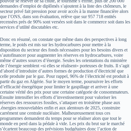
pouvoir se relever de sa chute, le tourisme s’effrite, plus de 200 000
demandes d’emploi de diplômés s’ajoutent à la liste des chômeurs, le
secteur privé fait pression pour avoir accès à la manne financière alors
que l’ONS, dans son évaluation, relève que sur 957 718 entités
recensées prés de 90% sont versées soit dans le commerce soit dans les
services d’utilité discutables etc.
Donc en résumé, on constate que même dans des perspectives à long
terme, le poids est mis sur les hydrocarbures pour mettre à la
disposition du secteur des fonds nécessaires pour les besoins divers et
s’autofinancer pour augmenter les réserves en hydrocarbures, voire
même d’autres sources d’énergie. Seules les orientations du ministère
de l’énergie semblent «si elles se réalisent» porteuses de fruits. Il s’agit
d’abord d’introduire d’autres formes de production d’électricité que
celle produite par le gaz. Pour rappel, 96% de l’électricité est produit à
partir du gaz en Algérie. Sur le moyen terme, poursuivre les efforts
d’efficacité énergétique pour limiter le gaspillage et arriver à une
certaine vérité des prix pour une certaine catégorie de consommateurs.
Ensuite intensifier les efforts d’investissement pour valoriser les
réserves des ressources fossiles, s’attaquer en troisième phase aux
.énergies renouvelables enfin et aux alentours de 2025, construire
carrément une centrale nucléaire. Malheureusement tous ces
programmes demandent du temps pour se réaliser alors que tout le
monde en perd dans la pédale à vide. Les prix du brut sur le marché
s’écartent beaucoup des prévisions budgétaires donc l’action de