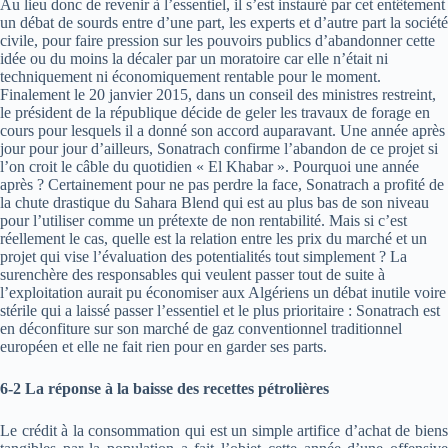
Au lieu donc de revenir à l’essentiel, il s’est instauré par cet entêtement
un débat de sourds entre d’une part, les experts et d’autre part la société
civile, pour faire pression sur les pouvoirs publics d’abandonner cette
idée ou du moins la décaler par un moratoire car elle n’était ni
techniquement ni économiquement rentable pour le moment.
Finalement le 20 janvier 2015, dans un conseil des ministres restreint,
le président de la république décide de geler les travaux de forage en
cours pour lesquels il a donné son accord auparavant. Une année après
jour pour jour d’ailleurs, Sonatrach confirme l’abandon de ce projet si
l’on croit le câble du quotidien « El Khabar ». Pourquoi une année
après ? Certainement pour ne pas perdre la face, Sonatrach a profité de
la chute drastique du Sahara Blend qui est au plus bas de son niveau
pour l’utiliser comme un prétexte de non rentabilité. Mais si c’est
réellement le cas, quelle est la relation entre les prix du marché et un
projet qui vise l’évaluation des potentialités tout simplement ? La
surenchère des responsables qui veulent passer tout de suite à
l’exploitation aurait pu économiser aux Algériens un débat inutile voire
stérile qui a laissé passer l’essentiel et le plus prioritaire : Sonatrach est
en déconfiture sur son marché de gaz conventionnel traditionnel
européen et elle ne fait rien pour en garder ses parts.
6-2 La réponse à la baisse des recettes pétrolières
Le crédit à la consommation qui est un simple artifice d’achat de biens