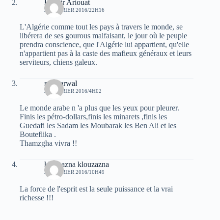
Bachir Ariouat
23 FÉVRIER 2016/22H16
L'Algérie comme tout les pays à travers le monde, se
libérera de ses gourous malfaisant, le jour où le peuple
prendra conscience, que l'Algérie lui appartient, qu'elle
n'appartient pas à la caste des mafieux généraux et leurs
serviteurs, chiens galeux.
moh arwal
24 FÉVRIER 2016/4H02
Le monde arabe n 'a plus que les yeux pour pleurer.
Finis les pétro-dollars,finis les minarets ,finis les
Guedafi les Sadam les Moubarak les Ben Ali et les
Bouteflika .
Thamzgha vivra !!
klouzazna klouzazna
25 FÉVRIER 2016/10H49
La force de l'esprit est la seule puissance et la vrai
richesse !!!