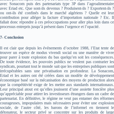
avec Sonacom puis des partenariats type 3P dans l’agroalimentaire
avec Eriad etc. Que sont-ils devenus ? Produisent-ils ? Exportent-ils ?
ou ont-ils été confinés dans le marché algériens ? Quelle est leur
contribution pour alléger la facture d’importation nationale ? Etc. Il
fallait donc répondre à ces préoccupations pour aller plus loin dans ce
processus entrepris jusqu’à présent dans l’urgence et l’opacité.
7- Conclusion
Il est clair que depuis les événements d’octobre 1988, l’Etat tente de
trouver un espèce de modus vivendi social ou une manière de vivre
pour parer à toute explosion du bas quelqu’en soit les conséquences.
De toute évidence, les pouvoirs publics ne veulent pas contrarier les
syndicats, pourtant tout le monde sait que les entreprises publiques sont
irrécupérables sans une privatisation en profondeur. La Sonacom,
Eriad et les autres ont été créées dans un modèle de développement
économique basé sur la mécanisation des moyens de production alors
que la compétitivité exige de les mettre aux standards internationaux.
Leur principal atout est qu’elles jouissent d’une assiette foncière plus
qu’appréciable pour attirer les investisseurs étrangers dans un cadre de
partenariat. En définitive, le régime ne veut pas entamer des réformes
courageuses, impopulaires mais nécessaires pour éviter une explosion
sociale, de l’autre côté, les barons de l’informel en tiennent le
détonateur, le secteur privé se concentre sur les produits de large