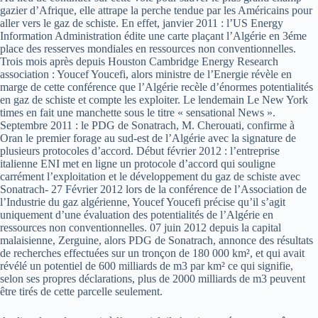
gazier d’Afrique, elle attrape la perche tendue par les Américains pour
aller vers le gaz de schiste. En effet, janvier 2011 : l’US Energy
Information Administration édite une carte plaçant l’Algérie en 3éme
place des resserves mondiales en ressources non conventionnelles.
Trois mois après depuis Houston Cambridge Energy Research
association : Youcef Youcefi, alors ministre de l’Energie révèle en
marge de cette conférence que l’Algérie recèle d’énormes potentialités
en gaz de schiste et compte les exploiter. Le lendemain Le New York
times en fait une manchette sous le titre « sensational News ».
Septembre 2011 : le PDG de Sonatrach, M. Cherouati, confirme à
Oran le premier forage au sud-est de l’Algérie avec la signature de
plusieurs protocoles d’accord. Début février 2012 : l’entreprise
italienne ENI met en ligne un protocole d’accord qui souligne
carrément l’exploitation et le développement du gaz de schiste avec
Sonatrach- 27 Février 2012 lors de la conférence de l’Association de
l’Industrie du gaz algérienne, Youcef Youcefi précise qu’il s’agit
uniquement d’une évaluation des potentialités de l’Algérie en
ressources non conventionnelles. 07 juin 2012 depuis la capital
malaisienne, Zerguine, alors PDG de Sonatrach, annonce des résultats
de recherches effectuées sur un tronçon de 180 000 km², et qui avait
révélé un potentiel de 600 milliards de m3 par km² ce qui signifie,
selon ses propres déclarations, plus de 2000 milliards de m3 peuvent
être tirés de cette parcelle seulement.