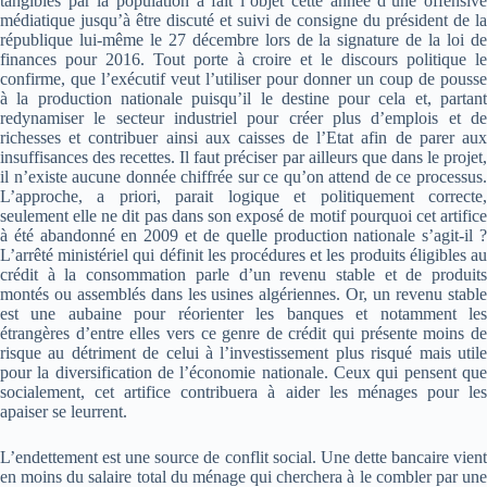
tangibles par la population a fait l’objet cette année d’une offensive
médiatique jusqu’à être discuté et suivi de consigne du président de la
république lui-même le 27 décembre lors de la signature de la loi de
finances pour 2016. Tout porte à croire et le discours politique le
confirme, que l’exécutif veut l’utiliser pour donner un coup de pousse
à la production nationale puisqu’il le destine pour cela et, partant
redynamiser le secteur industriel pour créer plus d’emplois et de
richesses et contribuer ainsi aux caisses de l’Etat afin de parer aux
insuffisances des recettes. Il faut préciser par ailleurs que dans le projet,
il n’existe aucune donnée chiffrée sur ce qu’on attend de ce processus.
L’approche, a priori, parait logique et politiquement correcte,
seulement elle ne dit pas dans son exposé de motif pourquoi cet artifice
à été abandonné en 2009 et de quelle production nationale s’agit-il ?
L’arrêté ministériel qui définit les procédures et les produits éligibles au
crédit à la consommation parle d’un revenu stable et de produits
montés ou assemblés dans les usines algériennes. Or, un revenu stable
est une aubaine pour réorienter les banques et notamment les
étrangères d’entre elles vers ce genre de crédit qui présente moins de
risque au détriment de celui à l’investissement plus risqué mais utile
pour la diversification de l’économie nationale. Ceux qui pensent que
socialement, cet artifice contribuera à aider les ménages pour les
apaiser se leurrent.
L’endettement est une source de conflit social. Une dette bancaire vient
en moins du salaire total du ménage qui cherchera à le combler par une