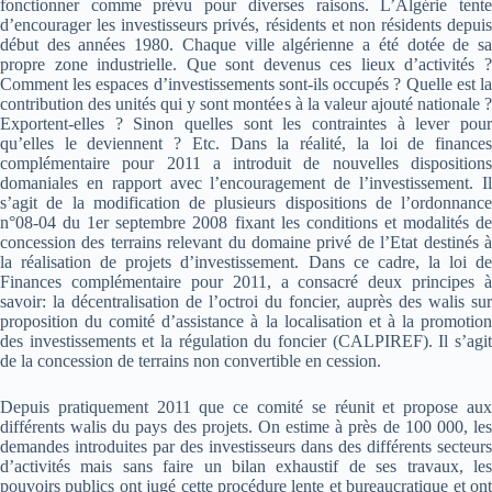
fonctionner comme prévu pour diverses raisons. L’Algérie tente
d’encourager les investisseurs privés, résidents et non résidents depuis
début des années 1980. Chaque ville algérienne a été dotée de sa
propre zone industrielle. Que sont devenus ces lieux d’activités ?
Comment les espaces d’investissements sont-ils occupés ? Quelle est la
contribution des unités qui y sont montées à la valeur ajouté nationale ?
Exportent-elles ? Sinon quelles sont les contraintes à lever pour
qu’elles le deviennent ? Etc. Dans la réalité, la loi de finances
complémentaire pour 2011 a introduit de nouvelles dispositions
domaniales en rapport avec l’encouragement de l’investissement. Il
s’agit de la modification de plusieurs dispositions de l’ordonnance
n°08-04 du 1er septembre 2008 fixant les conditions et modalités de
concession des terrains relevant du domaine privé de l’Etat destinés à
la réalisation de projets d’investissement. Dans ce cadre, la loi de
Finances complémentaire pour 2011, a consacré deux principes à
savoir: la décentralisation de l’octroi du foncier, auprès des walis sur
proposition du comité d’assistance à la localisation et à la promotion
des investissements et la régulation du foncier (CALPIREF). Il s’agit
de la concession de terrains non convertible en cession.
Depuis pratiquement 2011 que ce comité se réunit et propose aux
différents walis du pays des projets. On estime à près de 100 000, les
demandes introduites par des investisseurs dans des différents secteurs
d’activités mais sans faire un bilan exhaustif de ses travaux, les
pouvoirs publics ont jugé cette procédure lente et bureaucratique et ont