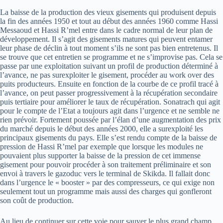
La baisse de la production des vieux gisements qui produisent depuis
la fin des années 1950 et tout au début des années 1960 comme Hassi
Messaoud et Hassi R’mel entre dans le cadre normal de leur plan de
développement. Il s’agit des gisements matures qui peuvent entamer
leur phase de déclin à tout moment s’ils ne sont pas bien entretenus. Il
se trouve que cet entretien se programme et ne s’improvise pas. Cela se
passe par une exploitation suivant un profil de production déterminé à
l’avance, ne pas surexploiter le gisement, procéder au work over des
puits producteurs. Ensuite en fonction de la courbe de ce profil tracé à
l’avance, on peut passer progressivement à la récupération secondaire
puis tertiaire pour améliorer le taux de récupération. Sonatrach qui agit
pour le compte de l’Etat a toujours agit dans l’urgence et ne semble ne
rien prévoir. Fortement poussée par l’élan d’une augmentation des prix
du marché depuis le début des années 2000, elle a surexploité les
principaux gisements du pays. Elle s’est rendu compte de la baisse de
pression de Hassi R’mel par exemple que lorsque les modules ne
pouvaient plus supporter la baisse de la pression de cet immense
gisement pour pouvoir procéder à son traitement préliminaire et son
envoi à travers le gazoduc vers le terminal de Skikda. Il fallait donc
dans l’urgence le « booster » par des compresseurs, ce qui exige non
seulement tout un programme mais aussi des charges qui gonfleront
son coût de production.
Au lieu de continuer sur cette voie pour sauver le plus grand champ