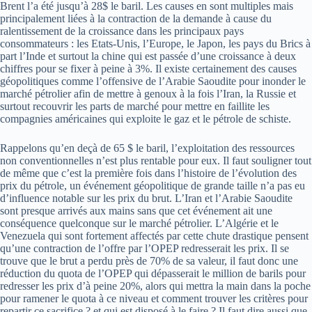
Brent l’a été jusqu’à 28$ le baril. Les causes en sont multiples mais
principalement liées à la contraction de la demande à cause du
ralentissement de la croissance dans les principaux pays
consommateurs : les Etats-Unis, l’Europe, le Japon, les pays du Brics à
part l’Inde et surtout la chine qui est passée d’une croissance à deux
chiffres pour se fixer à peine à 3%. Il existe certainement des causes
géopolitiques comme l’offensive de l’Arabie Saoudite pour inonder le
marché pétrolier afin de mettre à genoux à la fois l’Iran, la Russie et
surtout recouvrir les parts de marché pour mettre en faillite les
compagnies américaines qui exploite le gaz et le pétrole de schiste.
Rappelons qu’en deçà de 65 $ le baril, l’exploitation des ressources
non conventionnelles n’est plus rentable pour eux. Il faut souligner tout
de même que c’est la première fois dans l’histoire de l’évolution des
prix du pétrole, un événement géopolitique de grande taille n’a pas eu
d’influence notable sur les prix du brut. L’Iran et l’Arabie Saoudite
sont presque arrivés aux mains sans que cet événement ait une
conséquence quelconque sur le marché pétrolier. L’Algérie et le
Venezuela qui sont fortement affectés par cette chute drastique pensent
qu’une contraction de l’offre par l’OPEP redresserait les prix. Il se
trouve que le brut a perdu près de 70% de sa valeur, il faut donc une
réduction du quota de l’OPEP qui dépasserait le million de barils pour
redresser les prix d’à peine 20%, alors qui mettra la main dans la poche
pour ramener le quota à ce niveau et comment trouver les critères pour
repartir ce sacrifice ? et qui est disposé à le faire ? Il faut dire aussi que