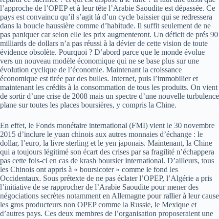
l’approche de l’OPEP et à leur tête l’Arabie Saoudite est dépassée. Ce
pays est convaincu qu’il s’agit là d’un cycle baissier qui se redressera
dans la boucle haussière comme d’habitude. Il suffit seulement de ne
pas paniquer car selon elle les prix augmenteront. Un déficit de prés 90
milliards de dollars n’a pas réussi à la dévier de cette vision de toute
évidence obsolète. Pourquoi ? D’abord parce que le monde évolue
vers un nouveau modèle économique qui ne se base plus sur une
évolution cyclique de l’économie. Maintenant la croissance
économique est tirée par des bulles. Internet, puis l’immobilier et
maintenant les crédits à la consommation de tous les produits. On vient
de sortir d’une crise de 2008 mais un spectre d’une nouvelle turbulence
plane sur toutes les places boursières, y compris la Chine.
En effet, le Fonds monétaire international (FMI) vient le 30 novembre
2015 d’inclure le yuan chinois aux autres monnaies d’échange : le
dollar, l’euro, la livre sterling et le yen japonais. Maintenant, la Chine
qui a toujours légitimé son écart des crises par sa fragilité n’échappera
pas cette fois-ci en cas de krash boursier international. D’ailleurs, tous
les Chinois ont appris à « boursicoter » comme le fond les
Occidentaux. Sous prétexte de ne pas éclater l’OPEP, l’Algérie a pris
l’initiative de se rapprocher de l’Arabie Saoudite pour mener des
négociations secrètes notamment en Allemagne pour rallier à leur cause
les gros producteurs non OPEP comme la Russie, le Mexique et
d’autres pays. Ces deux membres de l’organisation proposeraient une