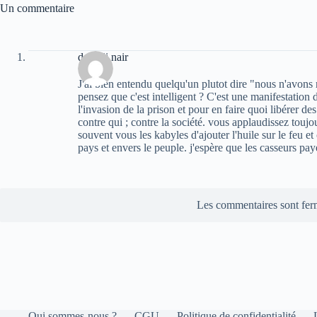
Un commentaire
deradji nair
J'ai bien entendu quelqu'un plutot dire "nous n'avons r
pensez que c'est intelligent ? C'est une manifestation 
l'invasion de la prison et pour en faire quoi libérer de
contre qui ; contre la société. vous applaudissez toujo
souvent vous les kabyles d'ajouter l'huile sur le feu et 
pays et envers le peuple. j'espère que les casseurs payer
Les commentaires sont fer
Qui sommes-nous ?
CGU
Politique de confidentialité