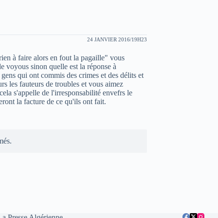
24 JANVIER 2016/19H23
ien à faire alors en fout la pagaille" vous
de voyous sinon quelle est la réponse à
s gens qui ont commis des crimes et des délits et
urs les fauteurs de troubles et vous aimez
cela s'appelle de l'irresponsabilité envefrs le
ont la facture de ce qu'ils ont fait.
més.
La Presse Algérienne