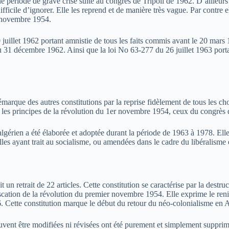
une période de grave crise suite au congrès de Tripoli de 1962. D’ailleurs
fficile d’ignorer. Elle les reprend et de manière très vague. Par contre 
novembre 1954.
juillet 1962 portant amnistie de tous les faits commis avant le 20 mars
au 31 décembre 1962. Ainsi que la loi No 63-277 du 26 juillet 1963 port
 démarque des autres constitutions par la reprise fidèlement de tous les c
 les principes de la révolution du 1er novembre 1954, ceux du congrès d
algérien a été élaborée et adoptée durant la période de 1963 à 1978. Ell
les ayant trait au socialisme, ou amendées dans le cadre du libéralisme
 un retrait de 22 articles. Cette constitution se caractérise par la destr
fiscation de la révolution du premier novembre 1954. Elle exprime le re
6. Cette constitution marque le début du retour du néo-colonialisme en A
euvent être modifiées ni révisées ont été purement et simplement supprim