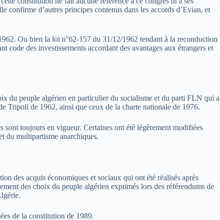
 cette constitution ne fait aucune référence à ce congrès ni à ses
elle confirme d’autres principes contenus dans les accords d’Evian, et
 1962. Ou bien la loi n°62-157 du 31/12/1962 tendant à la reconduction
ant code des investissements accordant des avantages aux étrangers et
hoix du peuple algérien en particulier du socialisme et du parti FLN qui a
e Tripoli de 1962, ainsi que ceux de la charte nationale de 1976.
es sont toujours en vigueur. Certaines ont été légèrement modifiées
 et du multipartisme anarchiques.
uction des acquis économiques et sociaux qui ont été réalisés après
niement des choix du peuple algérien exprimés lors des référendums de
lgérie.
ées de la constitution de 1989.