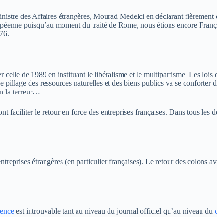
inistre des Affaires étrangères, Mourad Medelci en déclarant fièrement q
ropéenne puisqu’au moment du traité de Rome, nous étions encore França
976.
er celle de 1989 en instituant le libéralisme et le multipartisme. Les lois
e pillage des ressources naturelles et des biens publics va se conforter 
en la terreur…
vont faciliter le retour en force des entreprises françaises. Dans tous les
entreprises étrangères (en particulier françaises). Le retour des colons a
dence
est introuvable tant au niveau du journal officiel qu’au niveau du