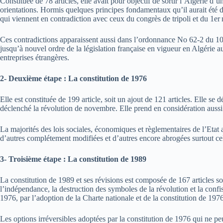
Constituée de 78 articles, elle avait pour objectif de sortir l’Algérie d’
orientations. Hormis quelques principes fondamentaux qu’il aurait été di
qui viennent en contradiction avec ceux du congrès de tripoli et du 1er
Ces contradictions apparaissent aussi dans l’ordonnance No 62-2 du 10 
jusqu’à nouvel ordre de la législation française en vigueur en Algérie 
entreprises étrangères.
2- Deuxième étape : La constitution de 1976
Elle est constituée de 199 article, soit un ajout de 121 articles. Elle se
déclenché la révolution de novembre. Elle prend en considération aussi
La majorités des lois sociales, économiques et règlementaires de l’Etat 
d’autres complétement modifiées et d’autres encore abrogées surtout cel
3- Troisième étape : La constitution de 1989
La constitution de 1989 et ses révisions est composée de 167 articles soit
l’indépendance, la destruction des symboles de la révolution et la con
1976, par l’adoption de la Charte nationale et de la constitution de 197
Les options irréversibles adoptées par la constitution de 1976 qui ne p