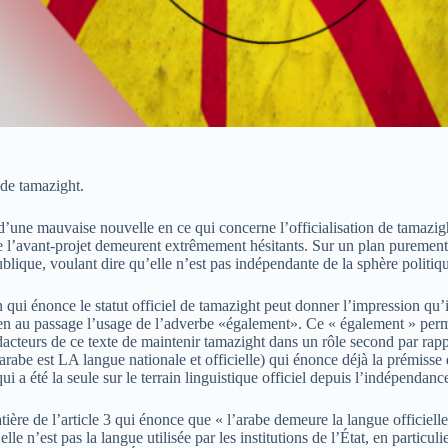
 de tamazight.
 d’une mauvaise nouvelle en ce qui concerne l’officialisation de tamazigh
 l’avant-projet demeurent extrêmement hésitants. Sur un plan purement s
lique, voulant dire qu’elle n’est pas indépendante de la sphère politiq
n qui énonce le statut officiel de tamazight peut donner l’impression qu’
en au passage l’usage de l’adverbe «également». Ce « également » permet 
dacteurs de ce texte de maintenir tamazight dans un rôle second par rappor
’arabe est LA langue nationale et officielle) qui énonce déjà la prémisse 
ui a été la seule sur le terrain linguistique officiel depuis l’indépendanc
matière de l’article 3 qui énonce que « l’arabe demeure la langue officiel
elle n’est pas la langue utilisée par les institutions de l’État, en particul