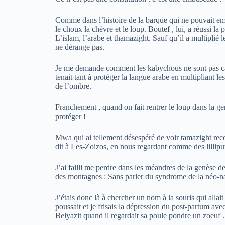
Comme dans l’histoire de la barque qui ne pouvait em
le choux la chèvre et le loup. Boutef , lui, a réussi la 
L’islam, l’arabe et thamazight. Sauf qu’il a multiplié l
ne dérange pas.
Je me demande comment les kabychous ne sont pas ca
tenait tant à protéger la langue arabe en multipliant le
de l’ombre.
Franchement , quand on fait rentrer le loup dans la ger
protéger !
Mwa qui ai tellement désespéré de voir tamazight reco
dit à Les-Zoizos, en nous regardant comme des lilliputi
J’ai failli me perdre dans les méandres de la genèse de
des montagnes : Sans parler du syndrome de la néo-nat
J’étais donc là à chercher un nom à la souris qui allai
poussait et je frisais la dépression du post-partum a
Belyazit quand il regardait sa poule pondre un zoeuf .