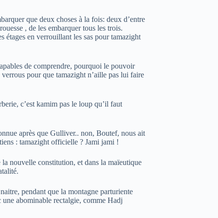
barquer que deux choses à la fois: deux d’entre
prouesse , de les embarquer tous les trois.
es étages en verrouillant les sas pour tamazight
pables de comprendre, pourquoi le pouvoir
s verrous pour que tamazight n’aille pas lui faire
berie, c’est kamim pas le loup qu’il faut
nnue après que Gulliver.. non, Boutef, nous ait
ens : tamazight officielle ? Jami jami !
 la nouvelle constitution, et dans la maïeutique
alité.
t naitre, pendant que la montagne parturiente
vec une abominable rectalgie, comme Hadj