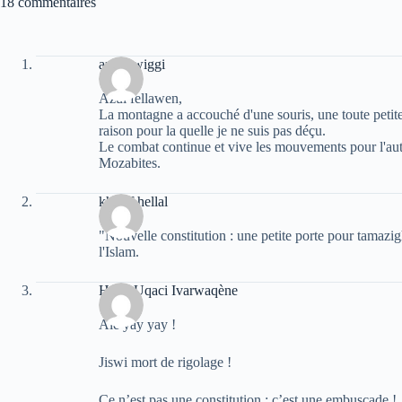
18 commentaires
anwa wiggi
Azul fellawen,
La montagne a accouché d'une souris, une toute petite 
raison pour la quelle je ne suis pas déçu.
Le combat continue et vive les mouvements pour l'au
Mozabites.
khelaf hellal
"Nouvelle constitution : une petite porte pour tamazig
l'Islam.
Hend Uqaci Ivarwaqène
Aie yay yay !
Jiswi mort de rigolage !
Ce n’est pas une constitution : c’est une embuscade !