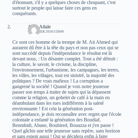
d'étonnant, s'il y a quelques choses de choquant, c'est
surtout le peuple qui laisse faire ces gens en
conquérants.
Atala Atlale
1 JANVIER 2016/15H49
Ce sont ces homme de la trempe de M. Ait Ahmed qui
auraient dû être à la tête du pays et non pas ceux qui se
sont succédé depuis l'indépendance le résultat est là
devant nous, : Un désastre complet. Tout a été détruit :
la culture, le savoir, le civisme, la discipline,
l'environnement, l'urbanisme, les campagnes, les terres,
les villes, les villages, tout est sinistré, la majorité des
politiques ? De vrais mafieux ! La corruption a
gangrené la société ! Quand je vois notre jeunesse
passer son temps à traiter de sujets qui la dépassent
comme la religion, un gobelet de café à la main en
déambulant dans les rues indifférents à la saleté
environnante ! Est cela la génération post-
indépendance, je dois reconnaître avec regret que l'école
coloniale a enfanté la génération des Boudiaf,
Benmhidi, Abane, Bouhired, Bouazza et j'en passe !
Quel gâchis une telle jeunesse sans repère, sans horizon
et sans espoir aussi ! Qui se décidera enfin à faire